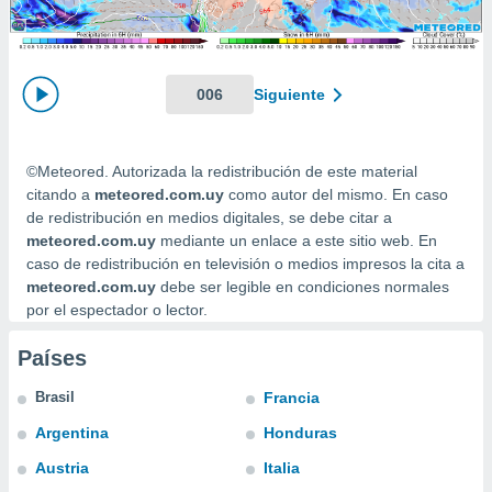
mación
ediante
ecnologías
nos permite
estra
006
Siguiente
ara seguir
e contenido
ACEPTAR
stándares
Y
©Meteored. Autorizada la redistribución de este material
sin coste.
CONTINUAR
citando a
meteored.com.uy
como autor del mismo. En caso
 botón
de redistribución en medios digitales, se debe citar a
continuar",
CONFIGURACIÓN
meteored.com.uy
mediante un enlace a este sitio web. En
der a la
caso de redistribución en televisión o medios impresos la cita a
ndo la
meteored.com.uy
debe ser legible en condiciones normales
 de todas
por el espectador o lector.
, ya sean
de nuestros
 nos
Países
 y análisis
Brasil
Francia
tamiento en
Argentina
Honduras
b, así como
un perfil
Austria
Italia
para