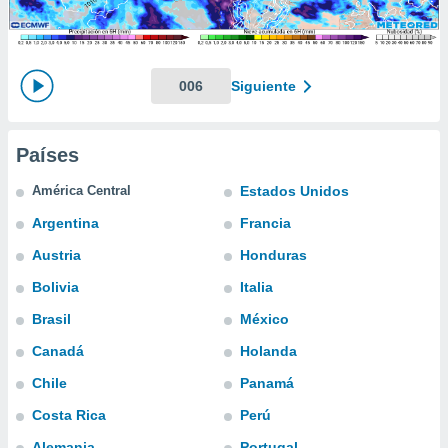
mación
ediante
ecnologías
nos permite
estra
006
Siguiente
ara seguir
e contenido
ACEPTAR
stándares
Y
Países
sin coste.
CONTINUAR
 botón
América Central
Estados Unidos
continuar",
CONFIGURACIÓN
Argentina
Francia
der a la
ndo la
Austria
Honduras
 de todas
, ya sean
Bolivia
Italia
de nuestros
Brasil
México
 nos
Canadá
Holanda
 y análisis
tamiento en
Chile
Panamá
b, así como
Costa Rica
Perú
un perfil
para
Alemania
Portugal