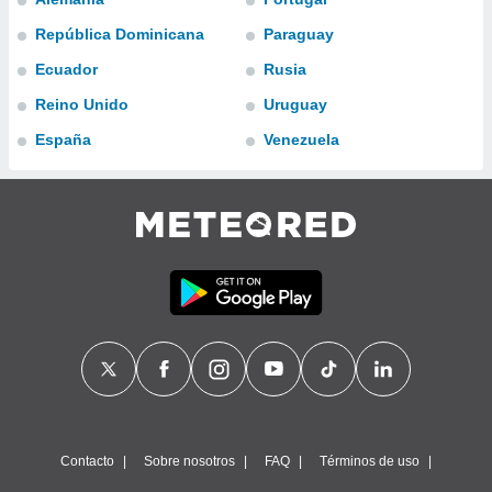
ublicidad y
República Dominicana
Paraguay
do en
Ecuador
Rusia
 mismo.
sultar más
Reino Unido
Uruguay
 en nuestra
 Cookies
y
España
Venezuela
ualquier
ento
 botón
ación de
kies
 disponible
e nuestra
.
IVAMENTE,
as
 a cookies
Contacto
Sobre nosotros
FAQ
Términos de uso
 no aceptar