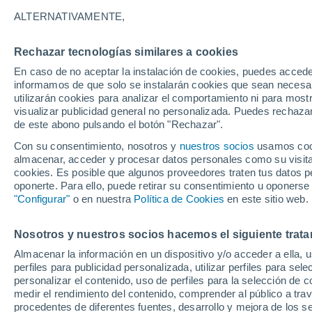
ESPESOR
ALTERNATIVAMENTE,
Francia
Rechazar tecnologías similares a cookies
En caso de no aceptar la instalación de cookies, puedes accede
ECMWF
informamos de que solo se instalarán cookies que sean necesari
utilizarán cookies para analizar el comportamiento ni para most
GFS
visualizar publicidad general no personalizada. Puedes rechazar
de este abono pulsando el botón "Rechazar".
ECMWF Europa
Con su consentimiento, nosotros y
nuestros socios
usamos cooki
GFS Europa
almacenar, acceder y procesar datos personales como su visita e
cookies. Es posible que algunos proveedores traten tus datos pe
oponerte. Para ello, puede retirar su consentimiento u oponerse
"Configurar"
o en nuestra
Política de Cookies
en este sitio web.
Nosotros y nuestros socios hacemos el siguiente trata
Almacenar la información en un dispositivo y/o acceder a ella, 
perfiles para publicidad personalizada, utilizar perfiles para sele
personalizar el contenido, uso de perfiles para la selección de c
medir el rendimiento del contenido, comprender al público a tra
procedentes de diferentes fuentes, desarrollo y mejora de los se