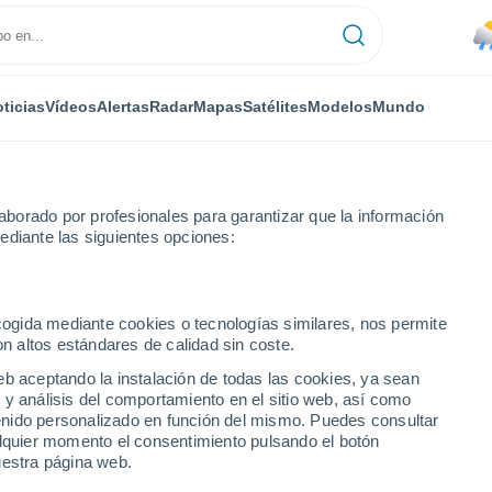
ticias
Vídeos
Alertas
Radar
Mapas
Satélites
Modelos
Mundo
borado por profesionales para garantizar que la información
ediante las siguientes opciones:
ecogida mediante cookies o tecnologías similares, nos permite
on altos estándares de calidad sin coste.
numérica
eb aceptando la instalación de todas las cookies, ya sean
 y análisis del comportamiento en el sitio web, así como
ntenido personalizado en función del mismo. Puedes consultar
TEMPERATURA
GEOP. 850 HPA |
GEOP. 500 HPA |
VIENTO 10M |
alquier momento el consentimiento pulsando el botón
2M
TEMP.
PRES. | TEMP.
PRESIÓN
uestra página web.