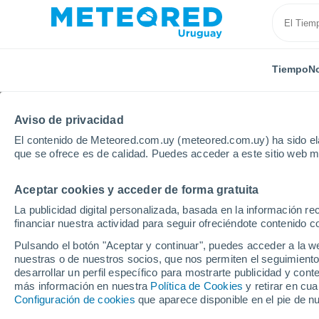
Tiempo
No
Aviso de privacidad
El contenido de Meteored.com.uy (meteored.com.uy) ha sido ela
que se ofrece es de calidad. Puedes acceder a este sitio web m
Aceptar cookies y acceder de forma gratuita
Inicio
Modelos
Modelos Francia - ECMWF Europa
La publicidad digital personalizada, basada en la información r
financiar nuestra actividad para seguir ofreciéndote contenido c
Modelos de predicción 
Pulsando el botón "Aceptar y continuar", puedes acceder a la w
nuestras o de nuestros socios, que nos permiten el seguimiento
desarrollar un perfil específico para mostrarte publicidad y co
PRES. | V > 10
PRECIPITACIÓN
NIEVE
más información en nuestra
Política de Cookies
y retirar en cu
| NUB. |
ACUMULADA
ACUMULADA
Configuración de cookies
que aparece disponible en el pie de n
PREC. 6H |