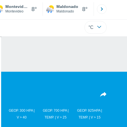
Montevideo
Maldonado
Paysandú
8°
8°
Montevideo
Maldonado
Paysandú
°C
GEOP. 300 HPA |
GEOP. 700 HPA |
GEOP. 925HPA |
V > 40
TEMP. | V > 25
TEMP. | V > 15