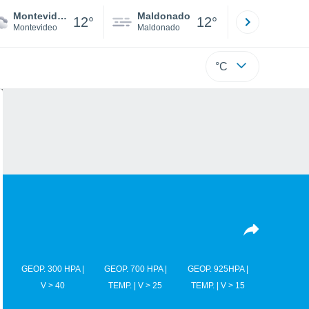
Montevideo
Maldonado
Paysandú
12°
12°
Montevideo
Maldonado
Paysandú
°C
GEOP. 300 HPA |
GEOP. 700 HPA |
GEOP. 925HPA |
V > 40
TEMP. | V > 25
TEMP. | V > 15