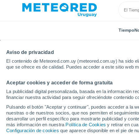
Tiempo
No
Aviso de privacidad
El contenido de Meteored.com.uy (meteored.com.uy) ha sido ela
que se ofrece es de calidad. Puedes acceder a este sitio web m
Aceptar cookies y acceder de forma gratuita
Inicio
Modelos
Modelos Portugal - ECMWF Portuga
La publicidad digital personalizada, basada en la información r
financiar nuestra actividad para seguir ofreciéndote contenido c
Modelos de predicción 
Pulsando el botón "Aceptar y continuar", puedes acceder a la w
nuestras o de nuestros socios, que nos permiten el seguimiento
desarrollar un perfil específico para mostrarte publicidad y co
PRES. | V > 10 |
PRECIPITACI
NIEVE
más información en nuestra
Política de Cookies
y retirar en cu
NUB. | PREC. 6H |
ÓN
ACUMULADA
Configuración de cookies
que aparece disponible en el pie de n
ESPESOR
ACUMULADA