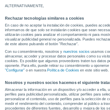
ALTERNATIVAMENTE,
Portugal
Rechazar tecnologías similares a cookies
En caso de no aceptar la instalación de cookies, puedes accede
ECMWF
informamos de que solo se instalarán cookies que sean necesari
utilizarán cookies para analizar el comportamiento ni para most
GFS
visualizar publicidad general no personalizada. Puedes rechazar
de este abono pulsando el botón "Rechazar".
ECMWF Europa
Con su consentimiento, nosotros y
nuestros socios
usamos cooki
GFS Europa
almacenar, acceder y procesar datos personales como su visita e
cookies. Es posible que algunos proveedores traten tus datos pe
oponerte. Para ello, puede retirar su consentimiento u oponerse
"Configurar"
o en nuestra
Política de Cookies
en este sitio web.
Nosotros y nuestros socios hacemos el siguiente trata
Almacenar la información en un dispositivo y/o acceder a ella, 
perfiles para publicidad personalizada, utilizar perfiles para sele
personalizar el contenido, uso de perfiles para la selección de c
medir el rendimiento del contenido, comprender al público a tra
procedentes de diferentes fuentes, desarrollo y mejora de los se