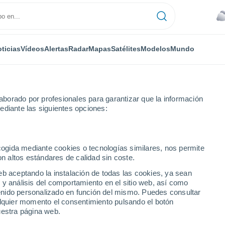
ticias
Vídeos
Alertas
Radar
Mapas
Satélites
Modelos
Mundo
borado por profesionales para garantizar que la información
ediante las siguientes opciones:
l
ecogida mediante cookies o tecnologías similares, nos permite
on altos estándares de calidad sin coste.
numérica
eb aceptando la instalación de todas las cookies, ya sean
 y análisis del comportamiento en el sitio web, así como
ntenido personalizado en función del mismo. Puedes consultar
TEMPERATURA
GEOP. 850 HPA |
GEOP. 500 HPA |
VIENTO 10M |
alquier momento el consentimiento pulsando el botón
2M
TEMP.
PRES. | TEMP.
PRESIÓN
uestra página web.