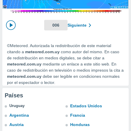
mación
ediante
ecnologías
nos permite
estra
006
Siguiente
ara seguir
e contenido
ACEPTAR
stándares
Y
©Meteored. Autorizada la redistribución de este material
sin coste.
CONTINUAR
citando a
meteored.com.uy
como autor del mismo. En caso
 botón
de redistribución en medios digitales, se debe citar a
continuar",
CONFIGURACIÓN
meteored.com.uy
mediante un enlace a este sitio web. En
der a la
caso de redistribución en televisión o medios impresos la cita a
ndo la
meteored.com.uy
debe ser legible en condiciones normales
 de todas
por el espectador o lector.
, ya sean
de nuestros
 nos
Países
 y análisis
Uruguay
Estados Unidos
tamiento en
Argentina
Francia
b, así como
un perfil
Austria
Honduras
para