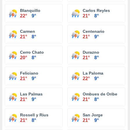
Blanquillo
Carlos Reyles
22°
9°
21°
8°
Carmen
Centenario
21°
8°
21°
9°
Cerro Chato
Durazno
20°
8°
21°
8°
Feliciano
La Paloma
21°
9°
22°
9°
Las Palmas
Ombues de Oribe
21°
9°
21°
8°
Rossell y Rius
San Jorge
21°
8°
21°
9°