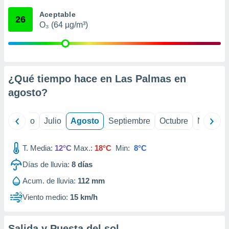
ados con el
 seleccionar
Aceptable
26
o.
O₃ (64 µg/m³)
calización
precisa e
ión mediante
, publicidad
¿Qué tiempo hace en Las Palmas en
agosto
?
dos,
 publicidad
,
yo
Junio
Julio
Agosto
Septiembre
Octubre
Noviemb
ón de
 desarrollo
s.
T. Media:
12°C
Max.:
18°C
Min:
8°C
tros 1199
Días de lluvia:
8
días
ios
Acum. de lluvia:
112 mm
Viento medio:
15 km/h
Salida y Puesta del sol