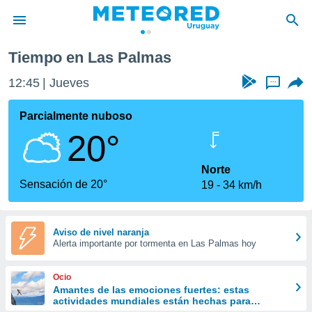
Tiempo en Las Palmas
privacidad
12:45
Jueves
...
o de
om.uy
com.uy) ha
Parcialmente nuboso
ado por
20°
es para
ue la
 que se
Norte
e calidad.
Sensación de 20°
19
34 km/h
eder a este
ediante las
opciones:
Aviso de nivel naranja
Alerta importante por tormenta en Las Palmas hoy
ookies y
e forma
Ocio
d digital
Amantes de las emociones fuertes: estas
actividades mundiales están hechas para
ada, basada