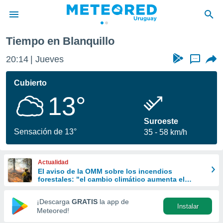
Tiempo en Blanquillo
privacidad
20:14
Jueves
...
o de
om.uy
com.uy) ha
Cubierto
ado por
13°
es para
ue la
 que se
Suroeste
e calidad.
Sensación de 13°
35
58 km/h
eder a este
ediante las
opciones:
Actualidad
El aviso de la OMM sobre los incendios
ookies y
forestales: "el cambio climático aumenta el
e forma
riesgo, pero no es el único culpable
¡Descarga
GRATIS
la app de
Instalar
d digital
Meteored!
ada, basada