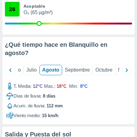
ados con el
Aceptable
 seleccionar
26
o.
O₃ (65 µg/m³)
calización
precisa e
ión mediante
¿Qué tiempo hace en Blanquillo en
, publicidad
agosto
?
dos,
 publicidad
,
yo
Junio
Julio
Agosto
Septiembre
Octubre
Noviemb
ón de
 desarrollo
s.
T. Media:
12°C
Max.:
18°C
Min:
8°C
tros 1199
Días de lluvia:
8
días
ios
Acum. de lluvia:
112 mm
Viento medio:
15 km/h
Salida y Puesta del sol