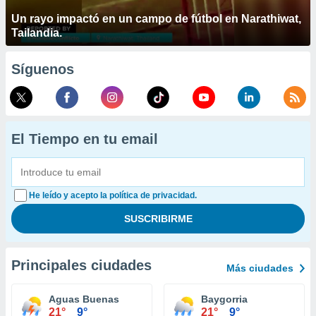
Un rayo impactó en un campo de fútbol en Narathiwat,
Tailandia.
Síguenos
El Tiempo en tu email
He leído y acepto la política de privacidad.
Principales ciudades
Más ciudades
Aguas Buenas
Baygorria
21°
9°
21°
9°