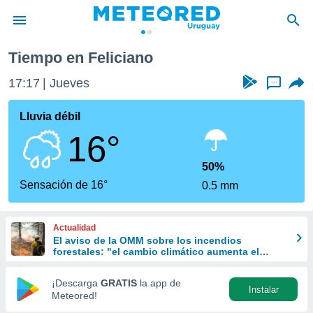
Tiempo en Feliciano
privacidad
17:17
Jueves
...
o de
om.uy
com.uy) ha
Lluvia débil
ado por
16°
es para
ue la
 que se
50%
e calidad.
Sensación de 16°
0.5 mm
eder a este
ediante las
opciones:
Actualidad
El aviso de la OMM sobre los incendios
ookies y
forestales: "el cambio climático aumenta el
e forma
riesgo, pero no es el único culpable
¡Descarga
GRATIS
la app de
Instalar
d digital
Meteored!
ada, basada