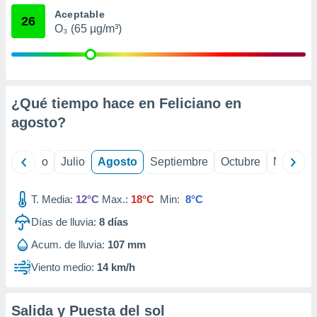
ados con el
Aceptable
 seleccionar
26
o.
O₃ (65 µg/m³)
calización
precisa e
ión mediante
¿Qué tiempo hace en Feliciano en
, publicidad
agosto
?
dos,
 publicidad
,
yo
Junio
Julio
Agosto
Septiembre
Octubre
Noviemb
ón de
 desarrollo
s.
T. Media:
12°C
Max.:
18°C
Min:
8°C
tros 1199
Días de lluvia:
8
días
ios
Acum. de lluvia:
107 mm
Viento medio:
14 km/h
Salida y Puesta del sol