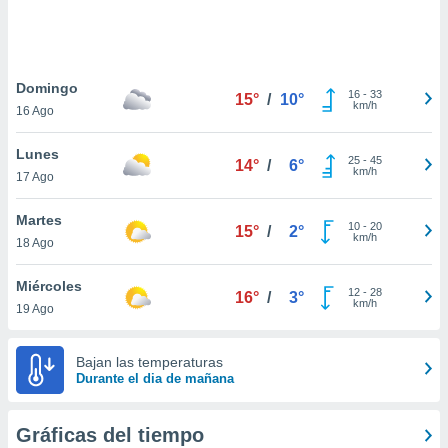
ste abono
 botón
.
Domingo
16
-
33
15°
/
10°
nto,
km/h
16 Ago
cios
Lunes
kies,
25
-
45
14°
/
6°
km/h
17 Ago
ores únicos
as similares
nar,
Martes
10
-
20
15°
/
2°
rocesar
km/h
18 Ago
onales como
 este sitio
Miércoles
recciones IP
12
-
28
16°
/
3°
km/h
19 Ago
ficadores de
 posible
s
Bajan las temperaturas
 traten tus
Durante el dia de mañana
nales en
 interés
go a lo que
Gráficas del tiempo
nerte. Para