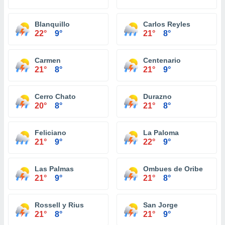
Blanquillo
Carlos Reyles
22°
9°
21°
8°
Carmen
Centenario
21°
8°
21°
9°
Cerro Chato
Durazno
20°
8°
21°
8°
Feliciano
La Paloma
21°
9°
22°
9°
Las Palmas
Ombues de Oribe
21°
9°
21°
8°
Rossell y Rius
San Jorge
21°
8°
21°
9°