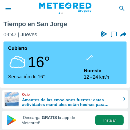
Tiempo en San Jorge
privacidad
09:47
Jueves
...
o de
om.uy
com.uy) ha
Cubierto
ado por
16°
es para
ue la
 que se
Noreste
e calidad.
Sensación de 16°
12
24 km/h
eder a este
ediante las
opciones:
Ocio
Amantes de las emociones fuertes: estas
ookies y
actividades mundiales están hechas para
e forma
ustedes
¡Descarga
GRATIS
la app de
Instalar
d digital
Meteored!
ada, basada