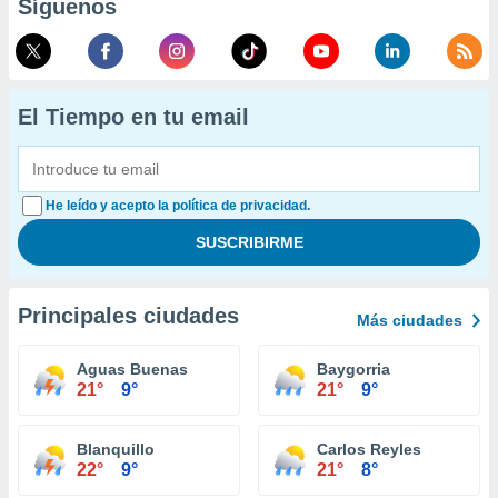
Síguenos
El Tiempo en tu email
He leído y acepto la política de privacidad.
Principales ciudades
Más ciudades
Aguas Buenas
Baygorria
21°
9°
21°
9°
Blanquillo
Carlos Reyles
22°
9°
21°
8°