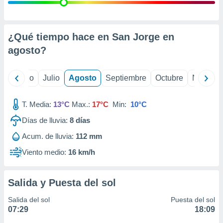
ados con el
 seleccionar
o.
calización
¿Qué tiempo hace en San Jorge en
precisa e
agosto
?
ión mediante
, publicidad
yo
Junio
Julio
Agosto
Septiembre
Octubre
Noviemb
dos,
 publicidad
T. Media:
13°C
Max.:
17°C
Min:
10°C
,
Días de lluvia:
8
días
ón de
 desarrollo
Acum. de lluvia:
112 mm
s.
Viento medio:
16 km/h
tros 1199
ios
Salida y Puesta del sol
Salida del sol
Puesta del sol
07:29
18:09