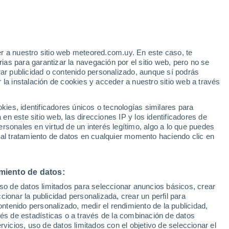
r a nuestro sitio web meteored.com.uy. En este caso, te
/h
as para garantizar la navegación por el sitio web, pero no se
rar publicidad o contenido personalizado, aunque sí podrás
 la instalación de cookies y acceder a nuestro sitio web a través
Radar de lluvia
Satélites
Modelos
es, identificadores únicos o tecnologías similares para
n este sitio web, las direcciones IP y los identificadores de
rsonales en virtud de un interés legítimo, algo a lo que puedes
 al tratamiento de datos en cualquier momento haciendo clic en
Lunes
Martes
Miércoles
Jueves
10 Ago
11 Ago
12 Ago
13 Ago
miento de datos:
uso de datos limitados para seleccionar anuncios básicos, crear
80%
70%
ccionar la publicidad personalizada, crear un perfil para
2.1 mm
1.8 mm
ontenido personalizado, medir el rendimiento de la publicidad,
12°
/
3°
11°
/
1°
9°
/
3°
11°
/
5°
vés de estadísticas o a través de la combinación de datos
rvicios, uso de datos limitados con el objetivo de seleccionar el