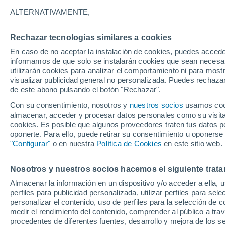
8°
ALTERNATIVAMENTE,
Rechazar tecnologías similares a cookies
Suroeste
En caso de no aceptar la instalación de cookies, puedes accede
Sensación de 5°
27
-
57 km
informamos de que solo se instalarán cookies que sean necesari
utilizarán cookies para analizar el comportamiento ni para most
visualizar publicidad general no personalizada. Puedes rechazar
de este abono pulsando el botón "Rechazar".
Tiempo 1 - 7 días
Actualidad
Mapa de nubosidad
Con su consentimiento, nosotros y
nuestros socios
usamos cooki
almacenar, acceder y procesar datos personales como su visita e
cookies. Es posible que algunos proveedores traten tus datos pe
oponerte. Para ello, puede retirar su consentimiento u oponerse
Mañana
Domingo
Hoy
"Configurar"
o en nuestra
Política de Cookies
en este sitio web.
8 Ago
9 Ago
7 Ago
Nosotros y nuestros socios hacemos el siguiente trata
Almacenar la información en un dispositivo y/o acceder a ella, 
40%
perfiles para publicidad personalizada, utilizar perfiles para sele
0.4 mm
personalizar el contenido, uso de perfiles para la selección de c
14°
/
4°
14°
/
2°
13°
/
5°
medir el rendimiento del contenido, comprender al público a tra
procedentes de diferentes fuentes, desarrollo y mejora de los se