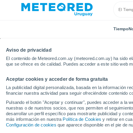
Tiempo
No
Aviso de privacidad
El contenido de Meteored.com.uy (meteored.com.uy) ha sido ela
que se ofrece es de calidad. Puedes acceder a este sitio web m
Aceptar cookies y acceder de forma gratuita
Inicio
Departamento de Durazno
Santa Bernardina
La publicidad digital personalizada, basada en la información r
financiar nuestra actividad para seguir ofreciéndote contenido c
Tiempo en Santa Berna
Pulsando el botón "Aceptar y continuar", puedes acceder a la w
nuestras o de nuestros socios, que nos permiten el seguimiento
01:36
Viernes
desarrollar un perfil específico para mostrarte publicidad y co
más información en nuestra
Política de Cookies
y retirar en cu
Configuración de cookies
que aparece disponible en el pie de n
Nubes y claros