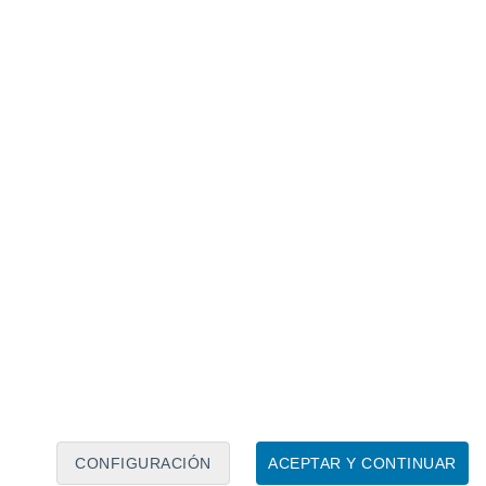
Calendario lunar
Lun
Mar
Mié
Jue
Vie
Sáb
Dom
7
8
9
10
11
12
13
14
15
16
17
18
19
20
CONFIGURACIÓN
ACEPTAR Y CONTINUAR