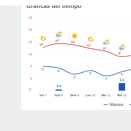
Gráficas del tiempo
25
20
14°
15
14°
13°
12°
11°
9°
10
5
5°
4°
3°
3°
2°
0
1°
2.1
0.4
°C
Vie
7
Sáb
8
Dom
9
Lun
10
Mar
11
Mié
12
Máxima