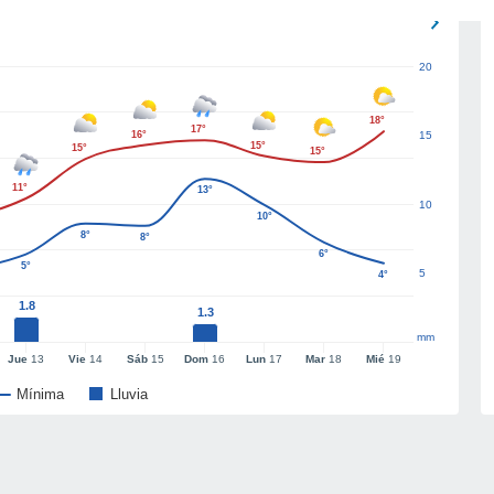
20
18°
17°
16°
15
15°
15°
15°
11°
13°
10
10°
8°
8°
6°
5°
5
4°
1.8
1.3
mm
Jue
13
Vie
14
Sáb
15
Dom
16
Lun
17
Mar
18
Mié
19
Mínima
Lluvia