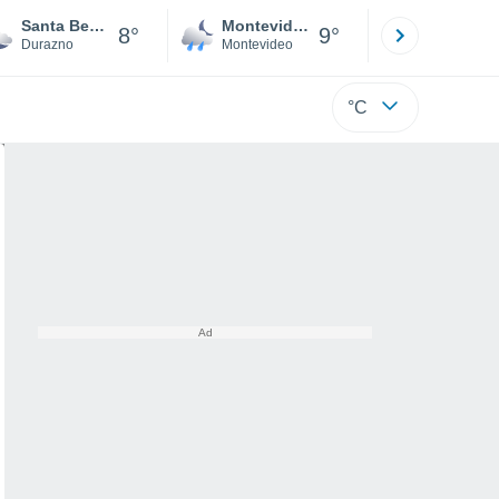
Santa Bernardina
Montevideo
Maldonad
8°
9°
Durazno
Montevideo
Maldonado
°C