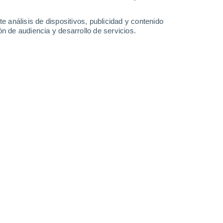
-
34
km/h
16
-
34
km/h
22
-
39
km/h
17
-
37
km/h
e análisis de dispositivos, publicidad y contenido
n de audiencia y desarrollo de servicios.
de agosto
Suroeste
0 Bajo
27
-
57 km/h
FPS:
no
Suroeste
0 Bajo
24
-
47 km/h
FPS:
no
Suroeste
0 Bajo
19
-
35 km/h
FPS:
no
Suroeste
0 Bajo
15
-
25 km/h
FPS:
no
Oeste
2 Bajo
16
-
34 km/h
FPS:
no