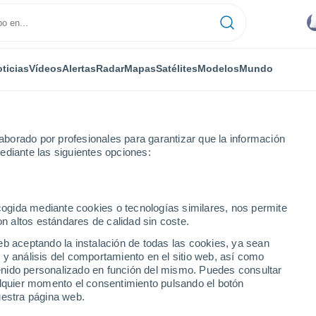
ticias
Vídeos
Alertas
Radar
Mapas
Satélites
Modelos
Mundo
borado por profesionales para garantizar que la información
ediante las siguientes opciones:
ecogida mediante cookies o tecnologías similares, nos permite
on altos estándares de calidad sin coste.
rdina
eb aceptando la instalación de todas las cookies, ya sean
 y análisis del comportamiento en el sitio web, así como
...
ntenido personalizado en función del mismo. Puedes consultar
alquier momento el consentimiento pulsando el botón
Por hora
uestra página web.
Intervalos nubosos en las
próximas horas