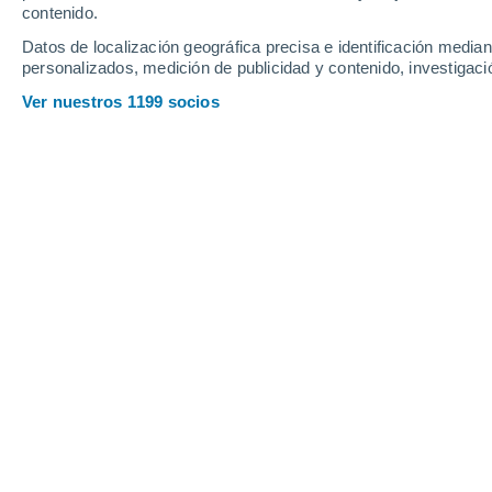
contenido.
22
-
40
km/h
18
-
33
km/h
16
32
-
59
km/h
Datos de localización geográfica precisa e identificación mediant
personalizados, medición de publicidad y contenido, investigació
Tiempo en Santa Bernardina hoy
, 7 
Ver nuestros 1199 socios
Nubes y claros
8°
02:00
Sensación T.
5°
Nubes y claros
7°
03:00
Sensación T.
4°
Nubes y claros
7°
05:00
Sensación T.
4°
Nubes y claros
6°
08:00
Sensación T.
3°
Nubes y claros
10°
11:00
Sensación T.
7°