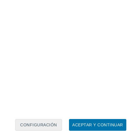
Calendario lunar
Lun
Mar
Mié
Jue
Vie
Sáb
Dom
7
8
9
10
11
12
13
14
15
16
17
18
19
20
CONFIGURACIÓN
ACEPTAR Y CONTINUAR