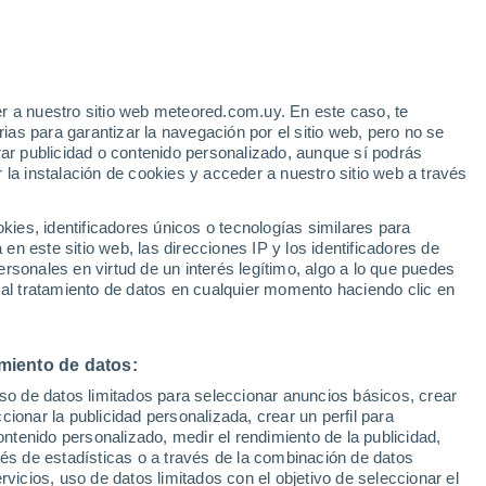
o
r a nuestro sitio web meteored.com.uy. En este caso, te
as para garantizar la navegación por el sitio web, pero no se
rar publicidad o contenido personalizado, aunque sí podrás
 la instalación de cookies y acceder a nuestro sitio web a través
tales:
es, identificadores únicos o tecnologías similares para
 no
n este sitio web, las direcciones IP y los identificadores de
rsonales en virtud de un interés legítimo, algo a lo que puedes
Radar de lluvia
Satélites
Modelos
 al tratamiento de datos en cualquier momento haciendo clic en
miento de datos:
Lunes
Martes
Miércoles
Jueves
uso de datos limitados para seleccionar anuncios básicos, crear
10 Ago
11 Ago
12 Ago
13 Ago
ccionar la publicidad personalizada, crear un perfil para
ontenido personalizado, medir el rendimiento de la publicidad,
vés de estadísticas o a través de la combinación de datos
rvicios, uso de datos limitados con el objetivo de seleccionar el
70%