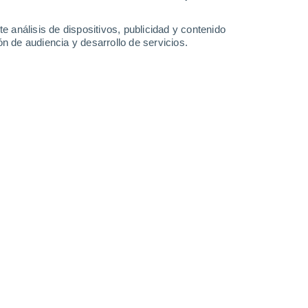
1.7 mm
28°
/
19°
30°
/
17°
29°
/
18°
29°
/
19°
e análisis de dispositivos, publicidad y contenido
n de audiencia y desarrollo de servicios.
-
32
km/h
9
-
30
km/h
11
-
33
km/h
11
-
34
km/h
Noreste
4 Medio
5
-
18 km/h
FPS:
6-10
Noreste
5 Medio
7
-
24 km/h
FPS:
6-10
Noreste
7 Alto
9
-
27 km/h
FPS:
15-25
Noreste
8 ¡Muy Alto!
9
-
29 km/h
FPS:
25-50