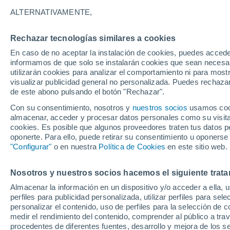
24°
ALTERNATIVAMENTE,
Rechazar tecnologías similares a cookies
UV
4 Medi
En caso de no aceptar la instalación de cookies, puedes accede
Sensación de 25°
FPS
6-10
informamos de que solo se instalarán cookies que sean necesari
utilizarán cookies para analizar el comportamiento ni para most
visualizar publicidad general no personalizada. Puedes rechazar
de este abono pulsando el botón "Rechazar".
Actualidad
El aviso de la OMM sobre los incendios fores
Con su consentimiento, nosotros y
nuestros socios
usamos cooki
"el cambio climático aumenta el riesgo, pero
almacenar, acceder y procesar datos personales como su visita e
es el único culpable
cookies. Es posible que algunos proveedores traten tus datos pe
Tiempo 1 - 7 días
Actualidad
Mapa de temperatura
oponerte. Para ello, puede retirar su consentimiento u oponerse
"Configurar"
o en nuestra
Política de Cookies
en este sitio web.
Nosotros y nuestros socios hacemos el siguiente trata
Mañana
Domingo
Hoy
Almacenar la información en un dispositivo y/o acceder a ella, 
8 Ago
9 Ago
7 Ago
perfiles para publicidad personalizada, utilizar perfiles para sele
personalizar el contenido, uso de perfiles para la selección de c
medir el rendimiento del contenido, comprender al público a tra
procedentes de diferentes fuentes, desarrollo y mejora de los se
70%
60%