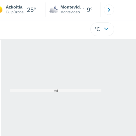
Azkoitia
Montevideo
Maldonad
25°
9°
Guipúzcoa
Montevideo
Maldonado
°C