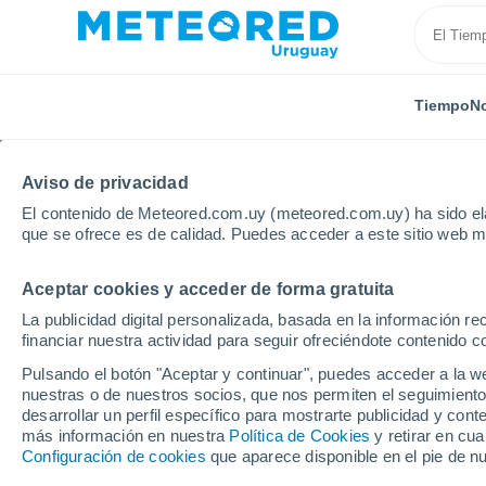
Tiempo
No
Aviso de privacidad
El contenido de Meteored.com.uy (meteored.com.uy) ha sido ela
que se ofrece es de calidad. Puedes acceder a este sitio web m
Aceptar cookies y acceder de forma gratuita
Inicio
España
País Vasco
Guipúzcoa
Azkoit
La publicidad digital personalizada, basada en la información r
financiar nuestra actividad para seguir ofreciéndote contenido c
Tiempo en Azkoitia
Pulsando el botón "Aceptar y continuar", puedes acceder a la w
nuestras o de nuestros socios, que nos permiten el seguimiento
11:08
Viernes
desarrollar un perfil específico para mostrarte publicidad y co
más información en nuestra
Política de Cookies
y retirar en cu
Configuración de cookies
que aparece disponible en el pie de n
Soleado