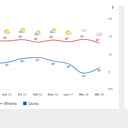
20
15
30°
30°
29°
29°
29°
28°
28°
10
21°
20°
19°
19°
18°
16°
5
13°
mm
Jue
13
Vie
14
Sáb
15
Dom
16
Lun
17
Mar
18
Mié
19
Mínima
Lluvia