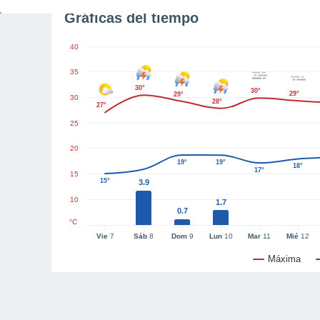
Gráficas del tiempo
40
35
30°
30°
29°
29°
30
28°
27°
25
20
19°
19°
18°
17°
15
15°
3.9
10
1.7
0.7
°C
Vie
7
Sáb
8
Dom
9
Lun
10
Mar
11
Mié
12
Máxima