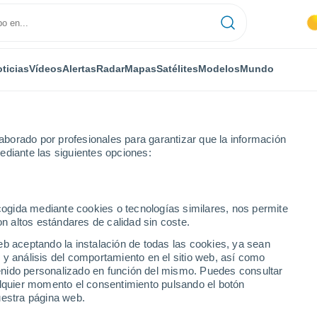
ticias
Vídeos
Alertas
Radar
Mapas
Satélites
Modelos
Mundo
borado por profesionales para garantizar que la información
ediante las siguientes opciones:
ia
ecogida mediante cookies o tecnologías similares, nos permite
on altos estándares de calidad sin coste.
eb aceptando la instalación de todas las cookies, ya sean
 y análisis del comportamiento en el sitio web, así como
...
ntenido personalizado en función del mismo. Puedes consultar
alquier momento el consentimiento pulsando el botón
Por hora
uestra página web.
Intervalos nubosos en las
próximas horas