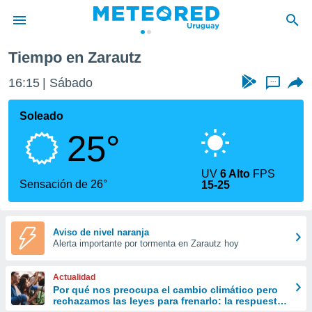
Tiempo en Zarautz
privacidad
16:15
Sábado
...
o de
om.uy
com.uy) ha
Soleado
ado por
25°
es para
ue la
 que se
UV
6 Alto
FPS
e calidad.
Sensación de 26°
15-25
eder a este
ediante las
opciones:
Aviso de nivel naranja
Alerta importante por tormenta en Zarautz hoy
ookies y
e forma
Actualidad
d digital
Por qué nos preocupa el cambio climático pero
rechazamos las leyes para frenarlo: la respuesta
ada, basada