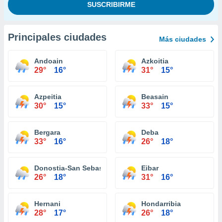
Principales ciudades
Más ciudades
Andoain
Azkoitia
29°
16°
31°
15°
Azpeitia
Beasain
30°
15°
33°
15°
Bergara
Deba
33°
16°
26°
18°
Donostia-San Sebastián
Eibar
26°
18°
31°
16°
Hernani
Hondarribia
28°
17°
26°
18°