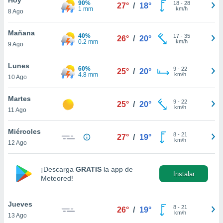
90%
ublicidad y
18
-
28
27°
/
18°
1 mm
km/h
8 Ago
do en
 mismo.
Mañana
40%
17
-
35
26°
/
20°
sultar más
0.2 mm
km/h
9 Ago
 en nuestra
 Cookies
y
Lunes
60%
9
-
22
ualquier
25°
/
20°
4.8 mm
km/h
10 Ago
ento
 botón
Martes
9
-
22
25°
/
20°
ación de
km/h
11 Ago
kies
 disponible
Miércoles
8
-
21
e nuestra
27°
/
19°
km/h
12 Ago
.
IVAMENTE,
¡Descarga
GRATIS
la app de
Instalar
Meteored!
as
 a cookies
Jueves
8
-
21
26°
/
19°
km/h
13 Ago
 no aceptar