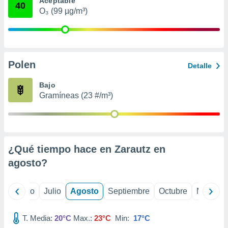
Aceptable
ados con el
40
 seleccionar
O₃ (99 µg/m³)
o.
calización
precisa e
ión mediante
Polen
Detalle
, publicidad
Bajo
dos,
Gramíneas (23 #/m³)
 publicidad
,
ón de
 desarrollo
s.
¿Qué tiempo hace en Zarautz en
tros 1199
agosto
?
ios
yo
Junio
Julio
Agosto
Septiembre
Octubre
Noviemb
T. Media:
20°C
Max.:
23°C
Min:
17°C