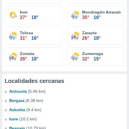
Irun
Mondragón Arrasate
27°
18°
35°
16°
Tolosa
Zarautz
31°
16°
26°
18°
Zumaia
Zumarraga
26°
18°
32°
15°
Localidades cercanas
Antzuola
(5.46 km)
Bergara
(8.38 km)
Azkoitia
(9.4 km)
Iurre
(10.2 km)
Beasain
(10.79 km)