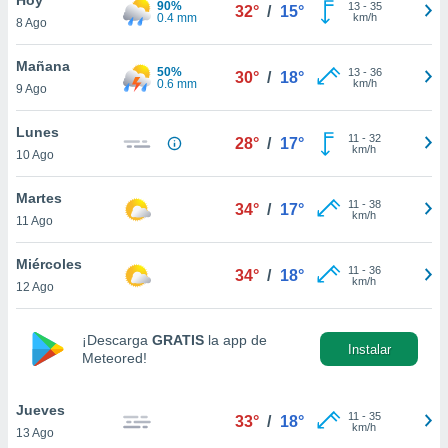
90%
ublicidad y
13
-
35
32°
/
15°
0.4 mm
km/h
8 Ago
do en
 mismo.
Mañana
50%
13
-
36
30°
/
18°
sultar más
0.6 mm
km/h
9 Ago
 en nuestra
 Cookies
y
Lunes
11
-
32
ualquier
28°
/
17°
km/h
10 Ago
ento
 botón
Martes
11
-
38
34°
/
17°
ación de
km/h
11 Ago
kies
 disponible
Miércoles
11
-
36
e nuestra
34°
/
18°
km/h
12 Ago
.
IVAMENTE,
¡Descarga
GRATIS
la app de
Instalar
Meteored!
as
 a cookies
Jueves
11
-
35
33°
/
18°
km/h
13 Ago
 no aceptar