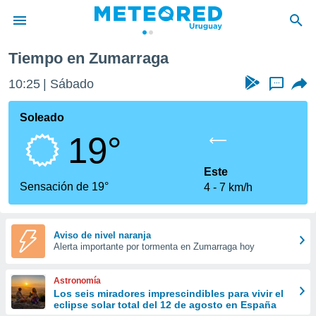
Tiempo en Zumarraga
privacidad
10:25
Sábado
...
o de
om.uy
com.uy) ha
Soleado
ado por
19°
es para
ue la
 que se
Este
e calidad.
Sensación de 19°
4
7 km/h
eder a este
ediante las
opciones:
Aviso de nivel naranja
Alerta importante por tormenta en Zumarraga hoy
ookies y
e forma
Astronomía
d digital
Los seis miradores imprescindibles para vivir el
eclipse solar total del 12 de agosto en España
ada, basada