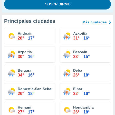
Principales ciudades
Más ciudades
Andoain
Azkoitia
28°
17°
31°
16°
Azpeitia
Beasain
30°
16°
33°
15°
Bergara
Deba
34°
16°
26°
18°
Donostia-San Sebastián
Eibar
26°
18°
32°
16°
Hernani
Hondarribia
27°
17°
26°
18°