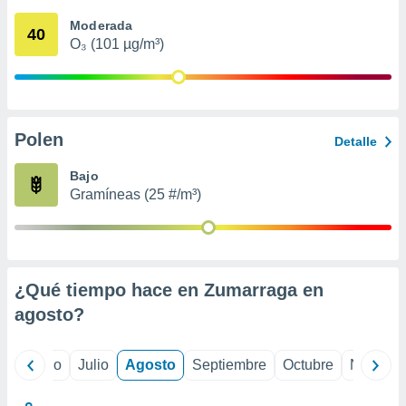
ados con el
 seleccionar
Moderada
40
o.
O₃ (101 µg/m³)
calización
precisa e
ión mediante
, publicidad
Polen
Detalle
dos,
Bajo
 publicidad
Gramíneas (25 #/m³)
,
ón de
 desarrollo
s.
tros 1199
¿Qué tiempo hace en Zumarraga en
ios
agosto
?
yo
Junio
Julio
Agosto
Septiembre
Octubre
Noviemb