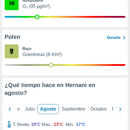
Aceptable
ados con el
38
 seleccionar
O₃ (95 µg/m³)
o.
calización
precisa e
ión mediante
Polen
Detalle
, publicidad
Bajo
dos,
Gramíneas (8 #/m³)
 publicidad
,
ón de
 desarrollo
s.
¿Qué tiempo hace en Hernani en
tros 1199
agosto
?
ios
yo
Junio
Julio
Agosto
Septiembre
Octubre
Noviemb
T. Media:
19°C
Max.:
23°C
Min:
17°C