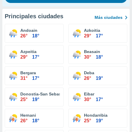
Principales ciudades
Más ciudades
Andoain
Azkoitia
26°
18°
29°
17°
Azpeitia
Beasain
29°
17°
30°
18°
Bergara
Deba
31°
17°
26°
19°
Donostia-San Sebastián
Eibar
25°
19°
30°
17°
Hernani
Hondarribia
26°
18°
25°
19°