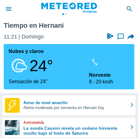
Tiempo en Hernani
privacidad
11:21
Domingo
...
o de
om.uy
com.uy) ha
Nubes y claros
ado por
24°
es para
ue la
 que se
Noroeste
e calidad.
Sensación de 24°
8
20 km/h
eder a este
ediante las
opciones:
Aviso de nivel amarillo
Alerta moderada por tormenta en Hernani hoy
ookies y
e forma
Astronomía
d digital
La sonda Cassini revela un océano hirviente
oculto bajo el hielo de Saturno
ada, basada