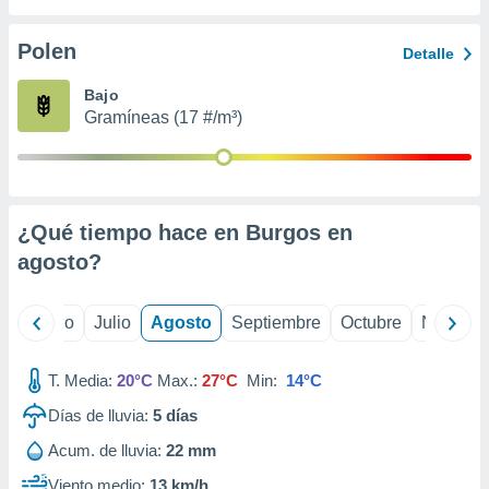
ados con el
 seleccionar
o.
Polen
Detalle
calización
Bajo
precisa e
Gramíneas (17 #/m³)
ión mediante
, publicidad
dos,
 publicidad
¿Qué tiempo hace en Burgos en
,
agosto
?
ón de
 desarrollo
s.
yo
Junio
Julio
Agosto
Septiembre
Octubre
Noviemb
tros 1199
ios
T. Media:
20°C
Max.:
27°C
Min:
14°C
Días de lluvia:
5
días
Acum. de lluvia:
22 mm
Viento medio:
13 km/h