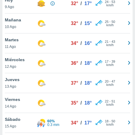
ublicidad y
24
-
53
32°
/
17°
km/h
9 Ago
do en
 mismo.
Mañana
25
-
50
32°
/
15°
sultar más
km/h
10 Ago
 en nuestra
 Cookies
y
Martes
21
-
43
ualquier
34°
/
16°
km/h
11 Ago
ento
 botón
Miércoles
17
-
39
36°
/
18°
ación de
km/h
12 Ago
kies
 disponible
Jueves
20
-
47
e nuestra
37°
/
18°
km/h
13 Ago
.
Viernes
IVAMENTE,
22
-
51
35°
/
18°
km/h
14 Ago
as
Sábado
60%
18
-
50
34°
/
17°
 a cookies
0.3 mm
km/h
15 Ago
 no aceptar