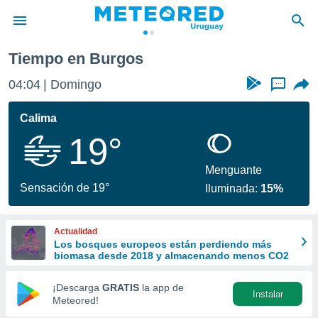
os
Tiempo en Burgos
privacidad
04:04
Domingo
...
o de
om.uy
com.uy) ha
Calima
ado por
19°
es para
ue la
 que se
Menguante
e calidad.
Sensación de 19°
Iluminada:
15%
eder a este
ediante las
opciones:
Actualidad
Los bosques europeos están perdiendo más
ookies y
biomasa desde 2018 y almacenando menos CO2
e forma
¡Descarga
GRATIS
la app de
Instalar
d digital
Meteored!
ada, basada