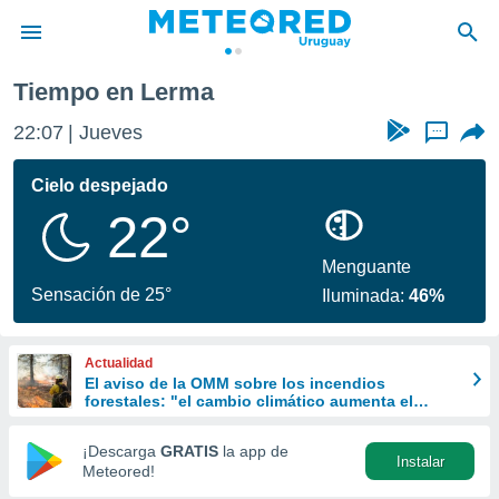
ma
Tiempo en Lerma
privacidad
22:07
Jueves
...
o de
om.uy
com.uy) ha
Cielo despejado
ado por
22°
es para
ue la
 que se
Menguante
e calidad.
Sensación de 25°
Iluminada:
46%
eder a este
ediante las
opciones:
Actualidad
El aviso de la OMM sobre los incendios
ookies y
forestales: "el cambio climático aumenta el
e forma
riesgo, pero no es el único culpable
¡Descarga
GRATIS
la app de
Instalar
d digital
Meteored!
ada, basada