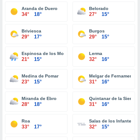
Aranda de Duero
Belorado
34°
18°
27°
15°
Briviesca
Burgos
29°
17°
29°
15°
Espinosa de los Monteros
Lerma
21°
15°
32°
16°
Medina de Pomar
Melgar de Fernamental
23°
15°
31°
16°
Miranda de Ebro
Quintanar de la Sierra
28°
18°
31°
16°
Roa
Salas de los Infantes
33°
17°
32°
15°