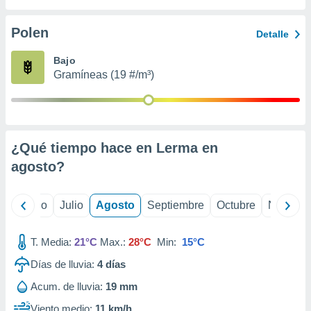
ados con el
 seleccionar
o.
Polen
Detalle
calización
Bajo
precisa e
Gramíneas (19 #/m³)
ión mediante
, publicidad
dos,
 publicidad
¿Qué tiempo hace en Lerma en
,
agosto
?
ón de
 desarrollo
s.
yo
Junio
Julio
Agosto
Septiembre
Octubre
Noviemb
tros 1199
ios
T. Media:
21°C
Max.:
28°C
Min:
15°C
Días de lluvia:
4
días
Acum. de lluvia:
19 mm
Viento medio:
11 km/h