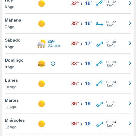
ublicidad y
21
-
42
32°
/
16°
km/h
6 Ago
do en
 mismo.
Mañana
14
-
32
35°
/
16°
sultar más
km/h
7 Ago
 en nuestra
 Cookies
y
Sábado
40%
23
-
48
ualquier
35°
/
17°
0.1 mm
km/h
8 Ago
ento
 botón
Domingo
17
-
39
33°
/
18°
ación de
km/h
9 Ago
kies
 disponible
Lunes
12
-
34
e nuestra
35°
/
15°
km/h
10 Ago
.
Martes
IVAMENTE,
13
-
31
36°
/
19°
km/h
11 Ago
as
Miércoles
13
-
34
36°
/
18°
 a cookies
km/h
12 Ago
 no aceptar