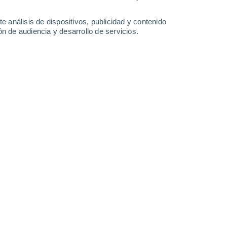
35°
/
15°
38°
/
18°
38°
/
19°
37°
/
16°
e análisis de dispositivos, publicidad y contenido
n de audiencia y desarrollo de servicios.
-
42
km/h
18
-
44
km/h
17
-
38
km/h
16
-
42
km/h
o
Noreste
0 Bajo
8
-
17 km/h
FPS:
no
Noreste
0 Bajo
6
-
15 km/h
FPS:
no
Noreste
0 Bajo
5
-
10 km/h
FPS:
no
Este
1 Bajo
7
-
15 km/h
FPS:
no