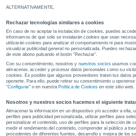
17°
ALTERNATIVAMENTE,
Rechazar tecnologías similares a cookies
Menguant
En caso de no aceptar la instalación de cookies, puedes accede
Iluminada
Sensación de 17°
informamos de que solo se instalarán cookies que sean necesari
utilizarán cookies para analizar el comportamiento ni para most
visualizar publicidad general no personalizada. Puedes rechazar
de este abono pulsando el botón "Rechazar".
Astronomía
Los seis miradores imprescindibles para vivir
Con su consentimiento, nosotros y
nuestros socios
usamos cooki
eclipse solar total del 12 de agosto en Españ
almacenar, acceder y procesar datos personales como su visita e
cookies. Es posible que algunos proveedores traten tus datos pe
Tiempo 1 - 7 días
Actualidad
Mapa de lluvia
Radar
oponerte. Para ello, puede retirar su consentimiento u oponerse
"Configurar"
o en nuestra
Política de Cookies
en este sitio web.
Nosotros y nuestros socios hacemos el siguiente trata
Mañana
Lunes
Hoy
Almacenar la información en un dispositivo y/o acceder a ella, 
9 Ago
10 Ago
8 Ago
perfiles para publicidad personalizada, utilizar perfiles para sele
personalizar el contenido, uso de perfiles para la selección de c
medir el rendimiento del contenido, comprender al público a tra
procedentes de diferentes fuentes, desarrollo y mejora de los se
60%