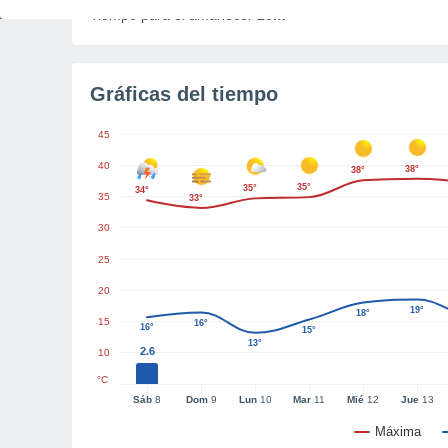
Tiempo para el amanecer
29m
Gráficas del tiempo
45
40
38°
38°
35°
35°
34°
35
33°
30
25
20
19°
18°
15
16°
16°
15°
13°
2.6
10
°C
Sáb
8
Dom
9
Lun
10
Mar
11
Mié
12
Jue
13
Máxima