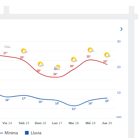
30
37°
35°
35°
33°
30°
20
28°
26°
10
17°
16°
16°
15°
14°
14°
11°
mm
Vie
14
Sáb
15
Dom
16
Lun
17
Mar
18
Mié
19
Jue
20
Mínima
Lluvia