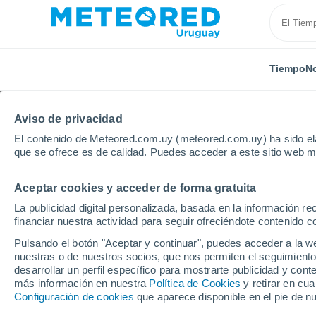
Tiempo
No
Aviso de privacidad
El contenido de Meteored.com.uy (meteored.com.uy) ha sido ela
que se ofrece es de calidad. Puedes acceder a este sitio web m
Aceptar cookies y acceder de forma gratuita
Inicio
España
Castilla y León
Provincia de Burg
La publicidad digital personalizada, basada en la información r
financiar nuestra actividad para seguir ofreciéndote contenido c
Tiempo en Villadiego
Pulsando el botón "Aceptar y continuar", puedes acceder a la w
nuestras o de nuestros socios, que nos permiten el seguimiento
06:15
Sábado
desarrollar un perfil específico para mostrarte publicidad y co
más información en nuestra
Política de Cookies
y retirar en cu
Configuración de cookies
que aparece disponible en el pie de n
Calima