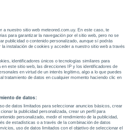
Aviso de nivel amarillo
Alerta moderada por tormenta en
Villadiego hoy
e
r a nuestro sitio web meteored.com.uy. En este caso, te
:
24%
as para garantizar la navegación por el sitio web, pero no se
rar publicidad o contenido personalizado, aunque sí podrás
 la instalación de cookies y acceder a nuestro sitio web a través
 el
es, identificadores únicos o tecnologías similares para
a
n este sitio web, las direcciones IP y los identificadores de
rsonales en virtud de un interés legítimo, algo a lo que puedes
 de lluvia
Satélites
Modelos
 al tratamiento de datos en cualquier momento haciendo clic en
miento de datos:
Martes
Miércoles
Jueves
Viernes
uso de datos limitados para seleccionar anuncios básicos, crear
11 Ago
12 Ago
13 Ago
14 Ago
ccionar la publicidad personalizada, crear un perfil para
ontenido personalizado, medir el rendimiento de la publicidad,
vés de estadísticas o a través de la combinación de datos
rvicios, uso de datos limitados con el objetivo de seleccionar el