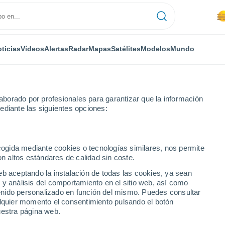
ticias
Vídeos
Alertas
Radar
Mapas
Satélites
Modelos
Mundo
borado por profesionales para garantizar que la información
ediante las siguientes opciones:
os
Villadiego
ecogida mediante cookies o tecnologías similares, nos permite
on altos estándares de calidad sin coste.
eb aceptando la instalación de todas las cookies, ya sean
 y análisis del comportamiento en el sitio web, así como
...
ntenido personalizado en función del mismo. Puedes consultar
alquier momento el consentimiento pulsando el botón
Por hora
uestra página web.
Se espera calima en las
próximas horas