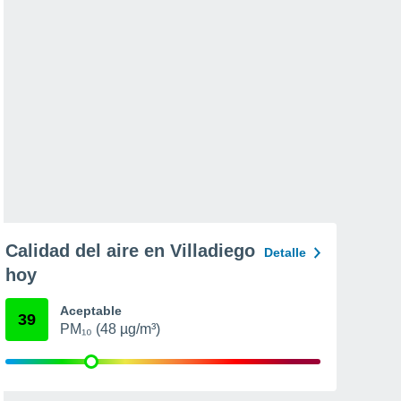
Calidad del aire en Villadiego
Detalle
hoy
Aceptable
39
PM₁₀ (48 µg/m³)