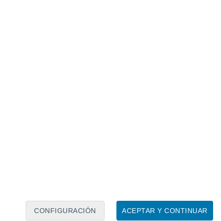
Calendario lunar
Lun
Mar
Mié
Jue
Vie
Sáb
Dom
8
9
10
11
12
13
14
15
16
17
18
19
20
21
CONFIGURACIÓN
ACEPTAR Y CONTINUAR