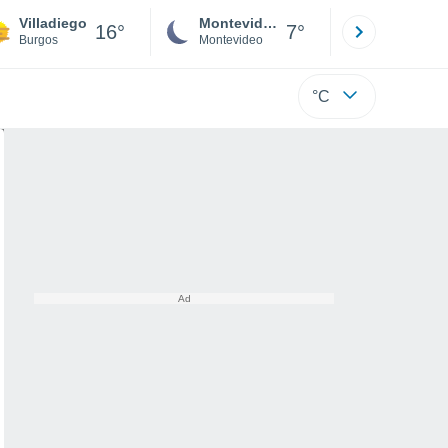
Villadiego
Montevideo
Maldonad
16°
7°
Burgos
Montevideo
Maldonado
°C