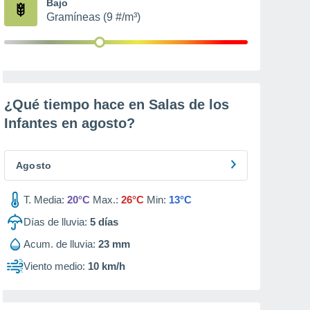
Bajo
Gramíneas (9 #/m³)
¿Qué tiempo hace en Salas de los
Infantes en
agosto
?
Agosto
T. Media:
20°C
Max.:
26°C
Min:
13°C
Días de lluvia:
5
días
Acum. de lluvia:
23 mm
Viento medio:
10 km/h