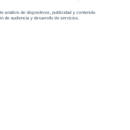
-
45
km/h
9
-
28
km/h
12
-
31
km/h
8
-
31
km/h
e análisis de dispositivos, publicidad y contenido
n de audiencia y desarrollo de servicios.
 7 de agosto
Este
0 Bajo
6
-
14 km/h
FPS:
no
Este
0 Bajo
6
-
14 km/h
FPS:
no
Este
0 Bajo
6
-
13 km/h
FPS:
no
Este
0 Bajo
8
-
16 km/h
FPS:
no
Sureste
4 Medio
8
-
23 km/h
FPS:
6-10