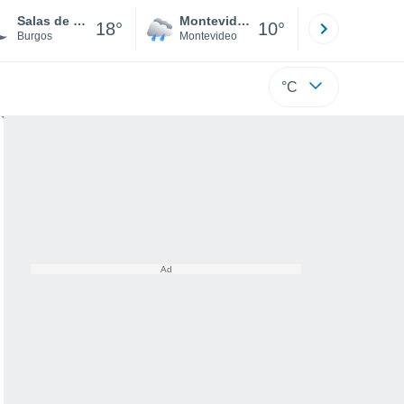
Salas de los Infantes
Montevideo
Maldonad
18°
10°
Burgos
Montevideo
Maldonado
°C