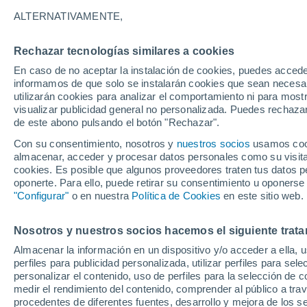
18°
ALTERNATIVAMENTE,
Rechazar tecnologías similares a cookies
Menguant
En caso de no aceptar la instalación de cookies, puedes accede
Iluminada
Sensación de 18°
informamos de que solo se instalarán cookies que sean necesari
utilizarán cookies para analizar el comportamiento ni para most
visualizar publicidad general no personalizada. Puedes rechazar
de este abono pulsando el botón "Rechazar".
Tiempo 1 - 7 días
Actualidad
Mapa de temperatura
Con su consentimiento, nosotros y
nuestros socios
usamos cooki
almacenar, acceder y procesar datos personales como su visita e
cookies. Es posible que algunos proveedores traten tus datos pe
oponerte. Para ello, puede retirar su consentimiento u oponerse
Mañana
Domingo
Hoy
"Configurar"
o en nuestra
Política de Cookies
en este sitio web.
8 Ago
9 Ago
7 Ago
Nosotros y nuestros socios hacemos el siguiente trata
Almacenar la información en un dispositivo y/o acceder a ella, 
perfiles para publicidad personalizada, utilizar perfiles para sele
personalizar el contenido, uso de perfiles para la selección de c
34°
/
17°
33°
/
17°
35°
/
17°
medir el rendimiento del contenido, comprender al público a tra
procedentes de diferentes fuentes, desarrollo y mejora de los se