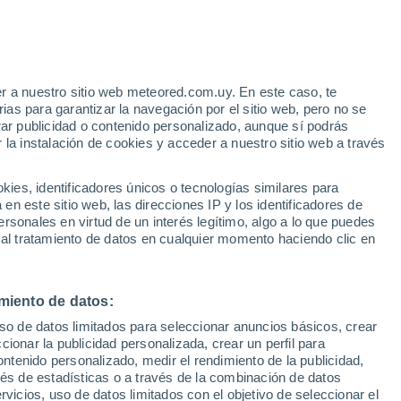
e
r a nuestro sitio web meteored.com.uy. En este caso, te
:
35%
as para garantizar la navegación por el sitio web, pero no se
rar publicidad o contenido personalizado, aunque sí podrás
 la instalación de cookies y acceder a nuestro sitio web a través
Radar de lluvia
Satélites
Modelos
es, identificadores únicos o tecnologías similares para
n este sitio web, las direcciones IP y los identificadores de
rsonales en virtud de un interés legítimo, algo a lo que puedes
 al tratamiento de datos en cualquier momento haciendo clic en
Lunes
Martes
Miércoles
Jueves
10 Ago
11 Ago
12 Ago
13 Ago
miento de datos:
uso de datos limitados para seleccionar anuncios básicos, crear
ccionar la publicidad personalizada, crear un perfil para
ontenido personalizado, medir el rendimiento de la publicidad,
34°
/
15°
35°
/
17°
36°
/
19°
37°
/
18°
vés de estadísticas o a través de la combinación de datos
rvicios, uso de datos limitados con el objetivo de seleccionar el