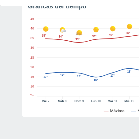
Gráficas del tiempo
45
40
36°
35°
35°
34°
34°
35
33°
30
25
20
19°
17°
17°
17°
15
17°
15°
10
°C
Vie
7
Sáb
8
Dom
9
Lun
10
Mar
11
Mié
12
Máxima