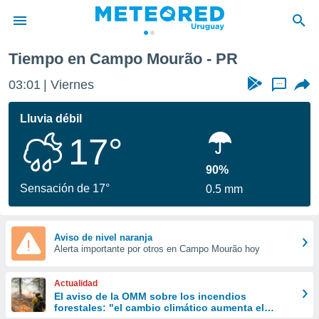
Tiempo en Campo Mourão - PR
privacidad
03:01
Viernes
...
o de
om.uy
com.uy) ha
Lluvia débil
ado por
17°
es para
ue la
 que se
90%
e calidad.
Sensación de 17°
0.5 mm
eder a este
ediante las
opciones:
Aviso de nivel naranja
Alerta importante por otros en Campo Mourão hoy
ookies y
e forma
Actualidad
d digital
El aviso de la OMM sobre los incendios
forestales: "el cambio climático aumenta el
ada, basada