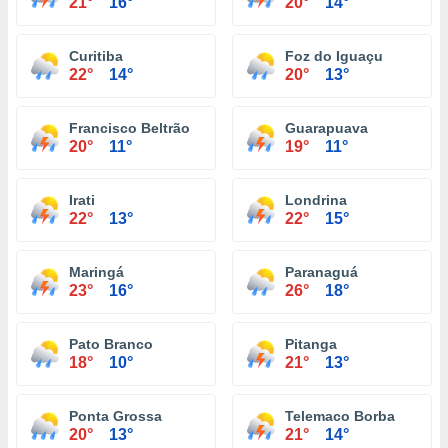
21°
16°
20°
14°
Curitiba
Foz do Iguaçu
22°
14°
20°
13°
Francisco Beltrão
Guarapuava
20°
11°
19°
11°
Irati
Londrina
22°
13°
22°
15°
Maringá
Paranaguá
23°
16°
26°
18°
Pato Branco
Pitanga
18°
10°
21°
13°
Ponta Grossa
Telemaco Borba
20°
13°
21°
14°