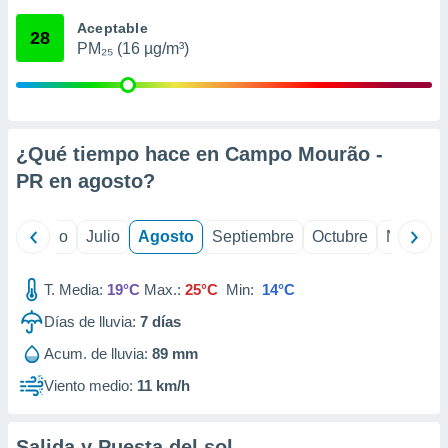
ados con el
 seleccionar
Aceptable
28
o.
PM₂₅ (16 µg/m³)
calización
precisa e
ión mediante
, publicidad
¿Qué tiempo hace en Campo Mourão -
PR en
agosto
?
dos,
 publicidad
,
yo
Junio
Julio
Agosto
Septiembre
Octubre
Noviemb
ón de
 desarrollo
s.
T. Media:
19°C
Max.:
25°C
Min:
14°C
tros 1199
Días de lluvia:
7
días
ios
Acum. de lluvia:
89 mm
Viento medio:
11 km/h
Salida y Puesta del sol