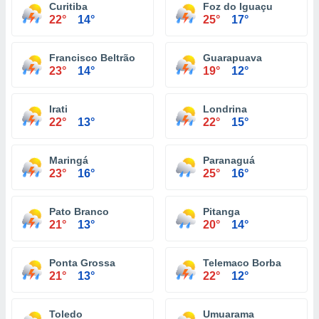
Curitiba
Foz do Iguaçu
22°
14°
25°
17°
Francisco Beltrão
Guarapuava
23°
14°
19°
12°
Irati
Londrina
22°
13°
22°
15°
Maringá
Paranaguá
23°
16°
25°
16°
Pato Branco
Pitanga
21°
13°
20°
14°
Ponta Grossa
Telemaco Borba
21°
13°
22°
12°
Toledo
Umuarama