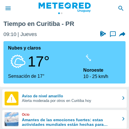
Tiempo en Curitiba - PR
privacidad
09:10
Jueves
...
o de
om.uy
com.uy) ha
Nubes y claros
ado por
17°
es para
ue la
 que se
Noroeste
e calidad.
Sensación de 17°
10
25 km/h
eder a este
ediante las
opciones:
Aviso de nivel amarillo
Alerta moderada por otros en Curitiba hoy
ookies y
e forma
Ocio
d digital
Amantes de las emociones fuertes: estas
actividades mundiales están hechas para
ada, basada