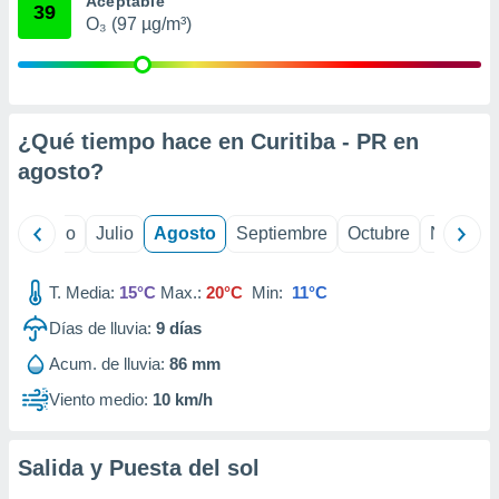
Aceptable
ados con el
39
 seleccionar
O₃ (97 µg/m³)
o.
calización
precisa e
ión mediante
¿Qué tiempo hace en Curitiba - PR en
, publicidad
agosto
?
dos,
 publicidad
yo
Junio
Julio
Agosto
Septiembre
Octubre
Noviemb
,
ón de
 desarrollo
T. Media:
15°C
Max.:
20°C
Min:
11°C
s.
Días de lluvia:
9
días
tros 1199
Acum. de lluvia:
86 mm
ios
Viento medio:
10 km/h
Salida y Puesta del sol