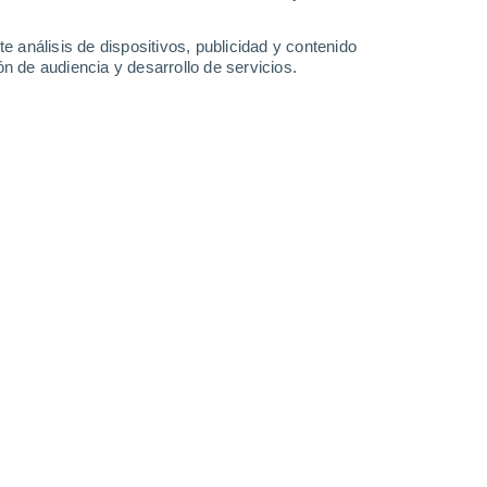
18 mm
7.1 mm
28°
/
18°
25°
/
18°
24°
/
16°
26°
/
15°
e análisis de dispositivos, publicidad y contenido
n de audiencia y desarrollo de servicios.
-
42
km/h
15
-
26
km/h
17
-
33
km/h
17
-
35
km/h
 agosto
nuboso
Este
0 Bajo
°
13
-
35 km/h
FPS:
no
Este
0 Bajo
°
14
-
34 km/h
FPS:
no
s
Noreste
0 Bajo
°
17
-
31 km/h
FPS:
no
s
Noreste
0 Bajo
°
18
-
32 km/h
FPS:
no