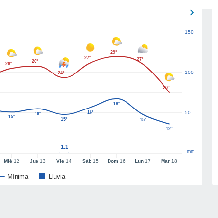
150
29°
27°
27°
26°
26°
100
24°
20°
18°
16°
50
16°
15°
15°
15°
12°
1.1
mm
Mié
12
Jue
13
Vie
14
Sáb
15
Dom
16
Lun
17
Mar
18
Mínima
Lluvia