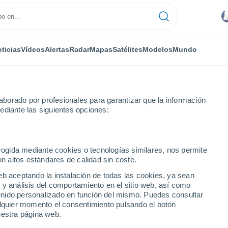
ticias
Vídeos
Alertas
Radar
Mapas
Satélites
Modelos
Mundo
borado por profesionales para garantizar que la información
ediante las siguientes opciones:
ecogida mediante cookies o tecnologías similares, nos permite
on altos estándares de calidad sin coste.
 PR
eb aceptando la instalación de todas las cookies, ya sean
 y análisis del comportamiento en el sitio web, así como
...
ntenido personalizado en función del mismo. Puedes consultar
alquier momento el consentimiento pulsando el botón
Por hora
uestra página web.
Riesgo de tormenta seca en las
próximas horas