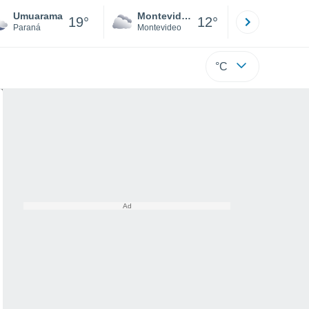
Umuarama
Montevideo
Maldonad
19°
12°
Paraná
Montevideo
Maldonado
°C