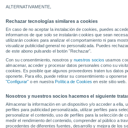
19°
ALTERNATIVAMENTE,
Rechazar tecnologías similares a cookies
Este
En caso de no aceptar la instalación de cookies, puedes accede
Sensación de 19°
14
-
34 km
informamos de que solo se instalarán cookies que sean necesari
utilizarán cookies para analizar el comportamiento ni para most
visualizar publicidad general no personalizada. Puedes rechazar
de este abono pulsando el botón "Rechazar".
Actualidad
El aviso de la OMM sobre los incendios fores
Con su consentimiento, nosotros y
nuestros socios
usamos cooki
"el cambio climático aumenta el riesgo, pero
almacenar, acceder y procesar datos personales como su visita e
es el único culpable
cookies. Es posible que algunos proveedores traten tus datos pe
Tiempo 1 - 7 días
Actualidad
Mapa de nubosidad
oponerte. Para ello, puede retirar su consentimiento u oponerse
"Configurar"
o en nuestra
Política de Cookies
en este sitio web.
Nosotros y nuestros socios hacemos el siguiente trata
Mañana
Sábado
D
Hoy
Almacenar la información en un dispositivo y/o acceder a ella, 
7 Ago
8 Ago
6 Ago
perfiles para publicidad personalizada, utilizar perfiles para sele
personalizar el contenido, uso de perfiles para la selección de c
medir el rendimiento del contenido, comprender al público a tra
procedentes de diferentes fuentes, desarrollo y mejora de los se
90%
90%
90%