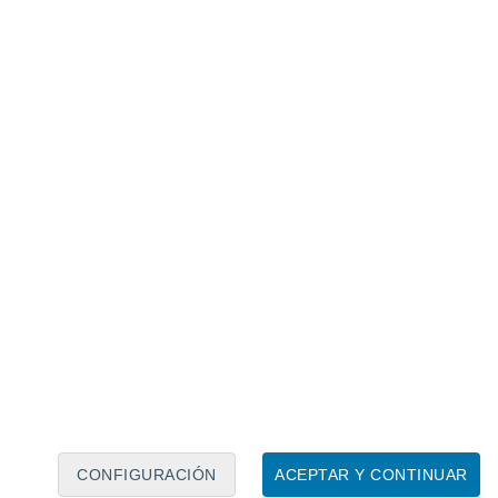
Calendario lunar
Lun
Mar
Mié
Jue
Vie
Sáb
Dom
6
7
8
9
10
11
12
13
14
15
16
17
18
19
CONFIGURACIÓN
ACEPTAR Y CONTINUAR