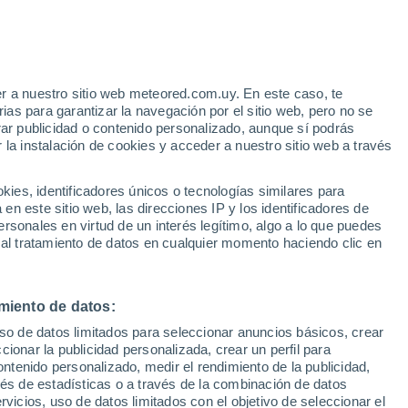
Aviso de nivel naranja
Alerta importante por otros en
Umuarama hoy
r a nuestro sitio web meteored.com.uy. En este caso, te
/h
Riesgo de tormentas
as para garantizar la navegación por el sitio web, pero no se
La próxima madrugada
rar publicidad o contenido personalizado, aunque sí podrás
 la instalación de cookies y acceder a nuestro sitio web a través
tales:
es, identificadores únicos o tecnologías similares para
 no
n este sitio web, las direcciones IP y los identificadores de
rsonales en virtud de un interés legítimo, algo a lo que puedes
Radar de lluvia
Satélites
Modelos
 al tratamiento de datos en cualquier momento haciendo clic en
miento de datos:
omingo
Lunes
Martes
Miércoles
uso de datos limitados para seleccionar anuncios básicos, crear
9 Ago
10 Ago
11 Ago
12 Ago
ccionar la publicidad personalizada, crear un perfil para
ontenido personalizado, medir el rendimiento de la publicidad,
vés de estadísticas o a través de la combinación de datos
rvicios, uso de datos limitados con el objetivo de seleccionar el
90%
90%