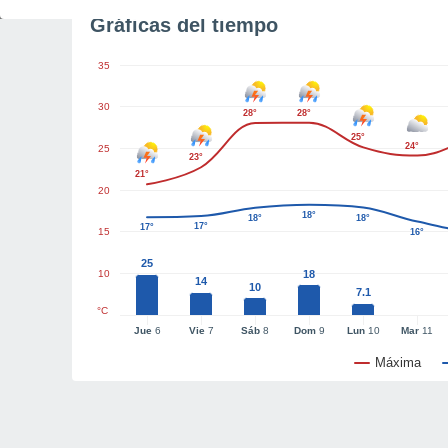
Gráficas del tiempo
35
30
28°
28°
25°
24°
25
23°
21°
20
18°
18°
18°
17°
17°
15
16°
25
10
18
14
10
7.1
°C
Jue
6
Vie
7
Sáb
8
Dom
9
Lun
10
Mar
11
Máxima