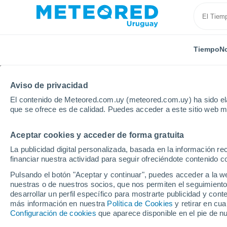
Tiempo
No
Aviso de privacidad
El contenido de Meteored.com.uy (meteored.com.uy) ha sido ela
que se ofrece es de calidad. Puedes acceder a este sitio web m
Aceptar cookies y acceder de forma gratuita
Inicio
Brasil
Estado de Paraná
Umuarama
La publicidad digital personalizada, basada en la información r
financiar nuestra actividad para seguir ofreciéndote contenido c
Tiempo en Umuarama -
Pulsando el botón "Aceptar y continuar", puedes acceder a la w
nuestras o de nuestros socios, que nos permiten el seguimiento
18:22
Jueves
desarrollar un perfil específico para mostrarte publicidad y co
más información en nuestra
Política de Cookies
y retirar en cu
Configuración de cookies
que aparece disponible en el pie de n
Soleado