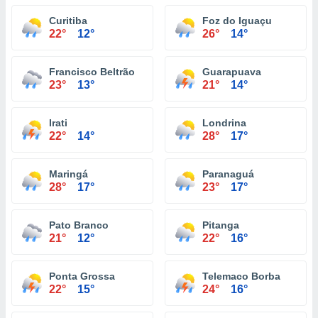
Curitiba
Foz do Iguaçu
22°
12°
26°
14°
Francisco Beltrão
Guarapuava
23°
13°
21°
14°
Irati
Londrina
22°
14°
28°
17°
Maringá
Paranaguá
28°
17°
23°
17°
Pato Branco
Pitanga
21°
12°
22°
16°
Ponta Grossa
Telemaco Borba
22°
15°
24°
16°