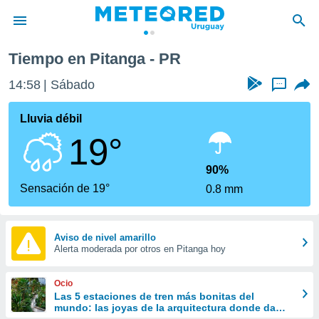
Tiempo en Pitanga - PR
privacidad
14:58
Sábado
...
o de
om.uy
com.uy) ha
Lluvia débil
ado por
19°
es para
ue la
 que se
90%
e calidad.
Sensación de 19°
0.8 mm
eder a este
ediante las
opciones:
Aviso de nivel amarillo
Alerta moderada por otros en Pitanga hoy
ookies y
e forma
Ocio
d digital
Las 5 estaciones de tren más bonitas del
mundo: las joyas de la arquitectura donde da
ada, basada