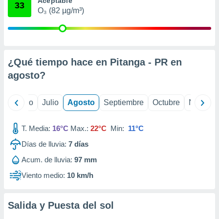
Aceptable
ados con el
33
 seleccionar
O₃ (82 µg/m³)
o.
calización
precisa e
ión mediante
¿Qué tiempo hace en Pitanga - PR en
, publicidad
agosto
?
dos,
 publicidad
yo
Junio
Julio
Agosto
Septiembre
Octubre
Noviemb
,
ón de
 desarrollo
T. Media:
16°C
Max.:
22°C
Min:
11°C
s.
Días de lluvia:
7
días
tros 1199
Acum. de lluvia:
97 mm
ios
Viento medio:
10 km/h
Salida y Puesta del sol