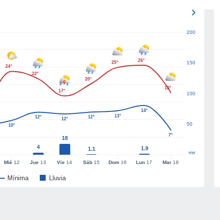
200
26°
25°
150
24°
22°
20°
18°
17°
100
14°
13°
12°
12°
12°
50
10°
7°
18
4
1.9
1.1
mm
Mié
12
Jue
13
Vie
14
Sáb
15
Dom
16
Lun
17
Mar
18
Mínima
Lluvia