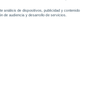
25 mm
3 mm
0.3 mm
22°
/
14°
15°
/
10°
16°
/
9°
24°
/
10°
e análisis de dispositivos, publicidad y contenido
n de audiencia y desarrollo de servicios.
-
48
km/h
22
-
48
km/h
21
-
47
km/h
16
-
35
km/h
e agosto
nuboso
Noroeste
0 Bajo
°
19
-
52 km/h
FPS:
no
Noroeste
0 Bajo
°
14
-
38 km/h
FPS:
no
s
Noroeste
0 Bajo
°
11
-
28 km/h
FPS:
no
s
Norte
0 Bajo
°
11
-
25 km/h
FPS:
no