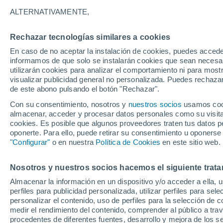
14°
ALTERNATIVAMENTE,
Rechazar tecnologías similares a cookies
Menguant
En caso de no aceptar la instalación de cookies, puedes accede
Iluminada
Sensación de 14°
informamos de que solo se instalarán cookies que sean necesari
utilizarán cookies para analizar el comportamiento ni para most
visualizar publicidad general no personalizada. Puedes rechazar
de este abono pulsando el botón "Rechazar".
Actualidad
El aviso de la OMM sobre los incendios fores
Con su consentimiento, nosotros y
nuestros socios
usamos cooki
"el cambio climático aumenta el riesgo, pero
almacenar, acceder y procesar datos personales como su visita e
es el único culpable
cookies. Es posible que algunos proveedores traten tus datos pe
Tiempo 1 - 7 días
Actualidad
Mapa de lluvia
Radar
oponerte. Para ello, puede retirar su consentimiento u oponerse
"Configurar"
o en nuestra
Política de Cookies
en este sitio web.
Nosotros y nuestros socios hacemos el siguiente trata
Mañana
Sábado
D
Hoy
Almacenar la información en un dispositivo y/o acceder a ella, 
7 Ago
8 Ago
6 Ago
perfiles para publicidad personalizada, utilizar perfiles para sele
personalizar el contenido, uso de perfiles para la selección de c
medir el rendimiento del contenido, comprender al público a tra
procedentes de diferentes fuentes, desarrollo y mejora de los se
90%
90%
90%