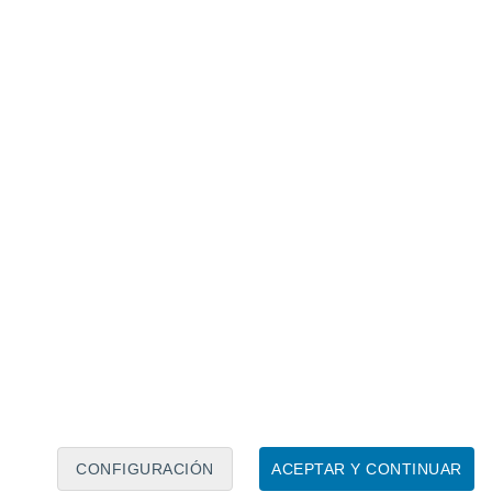
Calendario lunar
Lun
Mar
Mié
Jue
Vie
Sáb
Dom
6
7
8
9
10
11
12
13
14
15
16
17
18
19
CONFIGURACIÓN
ACEPTAR Y CONTINUAR