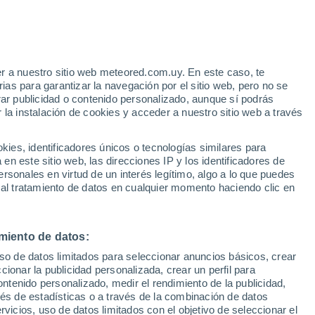
Aviso de nivel naranja
Alerta importante por otros en
Guarapuava hoy
e
r a nuestro sitio web meteored.com.uy. En este caso, te
:
44%
Riesgo de tormentas
as para garantizar la navegación por el sitio web, pero no se
La próxima madrugada
rar publicidad o contenido personalizado, aunque sí podrás
 la instalación de cookies y acceder a nuestro sitio web a través
tales:
es, identificadores únicos o tecnologías similares para
 no
n este sitio web, las direcciones IP y los identificadores de
rsonales en virtud de un interés legítimo, algo a lo que puedes
 de lluvia
Satélites
Modelos
 al tratamiento de datos en cualquier momento haciendo clic en
miento de datos:
omingo
Lunes
Martes
Miércoles
uso de datos limitados para seleccionar anuncios básicos, crear
9 Ago
10 Ago
11 Ago
12 Ago
ccionar la publicidad personalizada, crear un perfil para
ontenido personalizado, medir el rendimiento de la publicidad,
vés de estadísticas o a través de la combinación de datos
rvicios, uso de datos limitados con el objetivo de seleccionar el
90%
90%
60%