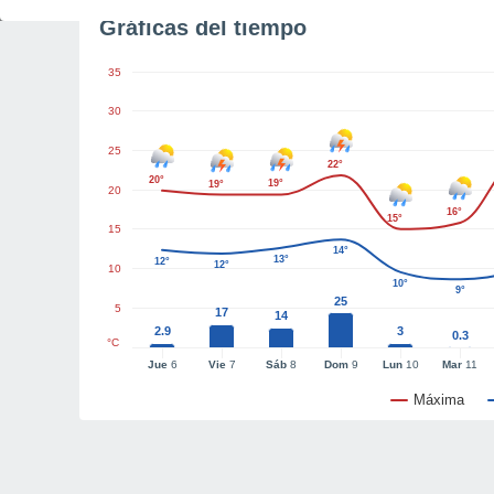
Gráficas del tiempo
35
30
25
22°
20°
19°
19°
20
16°
15°
15
14°
13°
12°
12°
10
10°
9°
25
5
17
14
2.9
3
0.3
°C
Jue
6
Vie
7
Sáb
8
Dom
9
Lun
10
Mar
11
Máxima