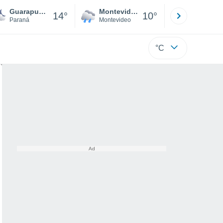
Guarapuava
Montevideo
Maldonad
14°
10°
Paraná
Montevideo
Maldonado
°C