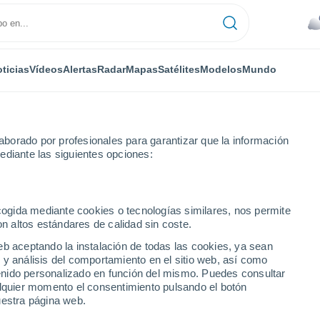
ticias
Vídeos
Alertas
Radar
Mapas
Satélites
Modelos
Mundo
borado por profesionales para garantizar que la información
ediante las siguientes opciones:
ecogida mediante cookies o tecnologías similares, nos permite
on altos estándares de calidad sin coste.
 - PR
eb aceptando la instalación de todas las cookies, ya sean
 y análisis del comportamiento en el sitio web, así como
...
ntenido personalizado en función del mismo. Puedes consultar
alquier momento el consentimiento pulsando el botón
Por hora
uestra página web.
Riesgo de tormentas en las
próximas horas