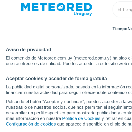
Tiempo
No
Aviso de privacidad
El contenido de Meteored.com.uy (meteored.com.uy) ha sido ela
que se ofrece es de calidad. Puedes acceder a este sitio web m
Aceptar cookies y acceder de forma gratuita
Inicio
Brasil
Estado de Paraná
Guarapuava
La publicidad digital personalizada, basada en la información r
financiar nuestra actividad para seguir ofreciéndote contenido c
Tiempo en Guarapuava
Pulsando el botón "Aceptar y continuar", puedes acceder a la w
nuestras o de nuestros socios, que nos permiten el seguimiento
23:10
Jueves
desarrollar un perfil específico para mostrarte publicidad y co
más información en nuestra
Política de Cookies
y retirar en cu
Configuración de cookies
que aparece disponible en el pie de n
Parcialmente nuboso