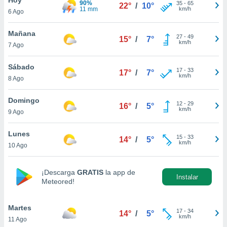
90%
ublicidad y
35
-
65
22°
/
10°
11 mm
km/h
6 Ago
do en
 mismo.
Mañana
27
-
49
15°
/
7°
sultar más
km/h
7 Ago
 en nuestra
 Cookies
y
Sábado
17
-
33
ualquier
17°
/
7°
km/h
8 Ago
ento
 botón
Domingo
12
-
29
16°
/
5°
ación de
km/h
9 Ago
kies
 disponible
Lunes
15
-
33
e nuestra
14°
/
5°
km/h
10 Ago
.
IVAMENTE,
¡Descarga
GRATIS
la app de
Instalar
Meteored!
as
 a cookies
Martes
17
-
34
14°
/
5°
km/h
11 Ago
 no aceptar