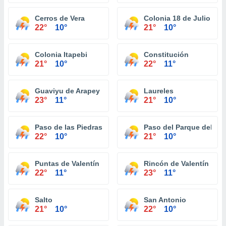
Cerros de Vera
Colonia 18 de Julio
22°
10°
21°
10°
Colonia Itapebi
Constitución
21°
10°
22°
11°
Guaviyu de Arapey
Laureles
23°
11°
21°
10°
Paso de las Piedras de Arerungua
Paso del Parque del D
22°
10°
21°
10°
Puntas de Valentín
Rincón de Valentín
22°
11°
23°
11°
Salto
San Antonio
21°
10°
22°
10°