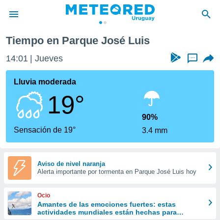
Tiempo en Parque José Luis
privacidad
14:01
Jueves
...
o de
om.uy
com.uy) ha
Lluvia moderada
ado por
19°
es para
ue la
 que se
90%
e calidad.
Sensación de 19°
3.4 mm
eder a este
ediante las
opciones:
Aviso de nivel naranja
Alerta importante por tormenta en Parque José Luis hoy
ookies y
e forma
Ocio
d digital
Amantes de las emociones fuertes: estas
actividades mundiales están hechas para
ada, basada