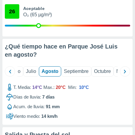
ados con el
 seleccionar
Aceptable
26
o.
O₃ (65 µg/m³)
calización
precisa e
ión mediante
, publicidad
¿Qué tiempo hace en Parque José Luis
en
agosto
?
dos,
 publicidad
,
yo
Junio
Julio
Agosto
Septiembre
Octubre
Noviemb
ón de
 desarrollo
s.
T. Media:
14°C
Max.:
20°C
Min:
10°C
tros 1199
Días de lluvia:
7
días
ios
Acum. de lluvia:
91 mm
Viento medio:
14 km/h
Salida y Puesta del sol