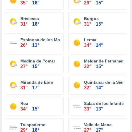
35°
16°
29°
15°
Briviesca
Burgos
31°
16°
31°
15°
Espinosa de los Monteros
Lerma
26°
13°
34°
14°
Medina de Pomar
Melgar de Fernamental
27°
15°
32°
15°
Miranda de Ebro
Quintanar de la Sierra
31°
17°
32°
14°
Roa
Salas de los Infantes
34°
15°
33°
13°
Trespaderne
Valle de Mena
29°
16°
27°
17°