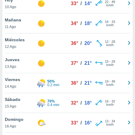
ublicidad y
22
-
49
33°
/
14°
km/h
10 Ago
do en
 mismo.
Mañana
16
-
33
34°
/
18°
sultar más
km/h
11 Ago
 en nuestra
 Cookies
y
Miércoles
12
-
28
ualquier
36°
/
20°
km/h
12 Ago
ento
 botón
Jueves
15
-
29
37°
/
21°
ación de
km/h
13 Ago
kies
 disponible
Viernes
50%
19
-
49
e nuestra
36°
/
21°
0.2 mm
km/h
14 Ago
.
Sábado
IVAMENTE,
70%
16
-
32
32°
/
18°
0.4 mm
km/h
15 Ago
as
Domingo
13
-
34
33°
/
16°
 a cookies
km/h
16 Ago
 no aceptar