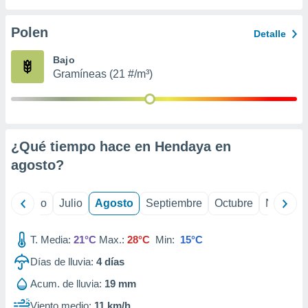
ados con el
 seleccionar
o.
Polen
Detalle
calización
Bajo
precisa e
Gramíneas (21 #/m³)
ión mediante
, publicidad
dos,
 publicidad
¿Qué tiempo hace en Hendaya en
,
agosto
?
ón de
 desarrollo
s.
yo
Junio
Julio
Agosto
Septiembre
Octubre
Noviemb
tros 1199
ios
T. Media:
21°C
Max.:
28°C
Min:
15°C
Días de lluvia:
4
días
Acum. de lluvia:
19 mm
Viento medio:
11 km/h