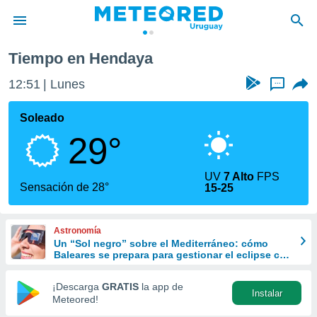
daya
Tiempo en Hendaya
privacidad
12:51
Lunes
...
o de
om.uy
com.uy) ha
Soleado
ado por
29°
es para
ue la
 que se
UV
7 Alto
FPS
e calidad.
Sensación de 28°
15-25
eder a este
ediante las
opciones:
Astronomía
Un “Sol negro” sobre el Mediterráneo: cómo
ookies y
Baleares se prepara para gestionar el eclipse con
e forma
turismo responsable
¡Descarga
GRATIS
la app de
Instalar
d digital
Meteored!
ada, basada