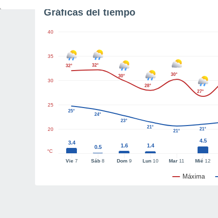
Gráficas del tiempo
40
35
32°
32°
30°
30°
30
28°
27°
25
25°
24°
23°
21°
20
21°
21°
4.5
3.4
1.6
1.4
0.5
°C
Vie
7
Sáb
8
Dom
9
Lun
10
Mar
11
Mié
12
Máxima