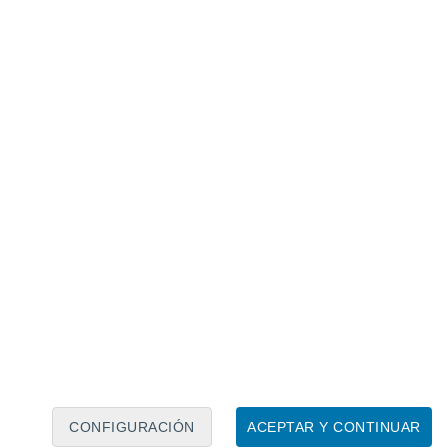
Calendario lunar
Lun
Mar
Mié
Jue
Vie
Sáb
Dom
7
8
9
10
11
12
13
14
15
16
17
18
19
20
CONFIGURACIÓN
ACEPTAR Y CONTINUAR