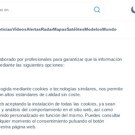
ticias
Vídeos
Alertas
Radar
Mapas
Satélites
Modelos
Mundo
borado por profesionales para garantizar que la información
ediante las siguientes opciones:
ecogida mediante cookies o tecnologías similares, nos permite
on altos estándares de calidad sin coste.
 Ab 8 - 14 días
eb aceptando la instalación de todas las cookies, ya sean
 y análisis del comportamiento en el sitio web, así como
...
ntenido personalizado en función del mismo. Puedes consultar
alquier momento el consentimiento pulsando el botón
Por hora
uestra página web.
Intervalos nubosos en las
próximas horas