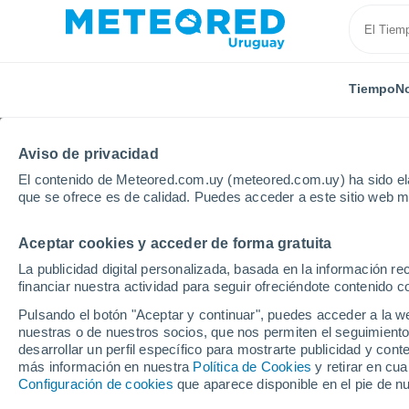
Tiempo
No
Aviso de privacidad
El contenido de Meteored.com.uy (meteored.com.uy) ha sido ela
que se ofrece es de calidad. Puedes acceder a este sitio web m
Aceptar cookies y acceder de forma gratuita
Inicio
Japón
Kasumigaura Ab
Próxima semana
La publicidad digital personalizada, basada en la información r
financiar nuestra actividad para seguir ofreciéndote contenido c
Tiempo en Kasumigaura
Pulsando el botón "Aceptar y continuar", puedes acceder a la w
nuestras o de nuestros socios, que nos permiten el seguimiento
22:24
Viernes
desarrollar un perfil específico para mostrarte publicidad y co
más información en nuestra
Política de Cookies
y retirar en cu
Configuración de cookies
que aparece disponible en el pie de n
Cielo despejado