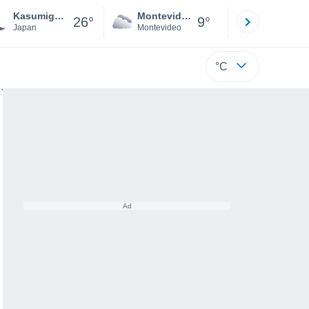
Kasumigaura Ab
Montevideo
Maldonad
26°
9°
Japan
Montevideo
Maldonado
°C