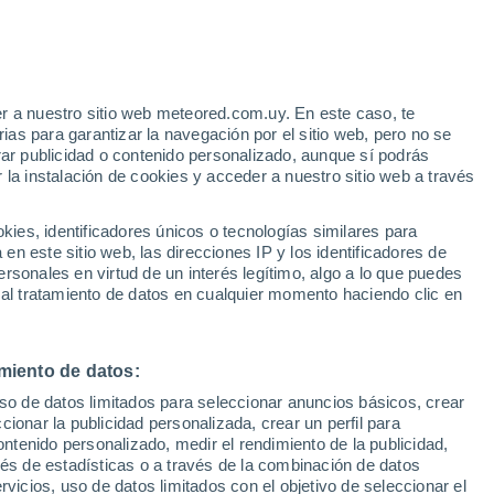
Aviso de nivel amarillo
Alerta moderada por tormenta en
Kasumigaura Ab hoy
e
r a nuestro sitio web meteored.com.uy. En este caso, te
:
38%
Huracán
as para garantizar la navegación por el sitio web, pero no se
Dolphin A 1.572 kms de distancia
rar publicidad o contenido personalizado, aunque sí podrás
 la instalación de cookies y acceder a nuestro sitio web a través
tales:
es, identificadores únicos o tecnologías similares para
 no
n este sitio web, las direcciones IP y los identificadores de
rsonales en virtud de un interés legítimo, algo a lo que puedes
Radar de lluvia
Satélites
Modelos
 al tratamiento de datos en cualquier momento haciendo clic en
miento de datos:
Lunes
Martes
Miércoles
Jueves
uso de datos limitados para seleccionar anuncios básicos, crear
17 Ago
18 Ago
19 Ago
20 Ago
ccionar la publicidad personalizada, crear un perfil para
ontenido personalizado, medir el rendimiento de la publicidad,
vés de estadísticas o a través de la combinación de datos
rvicios, uso de datos limitados con el objetivo de seleccionar el
70%
70%