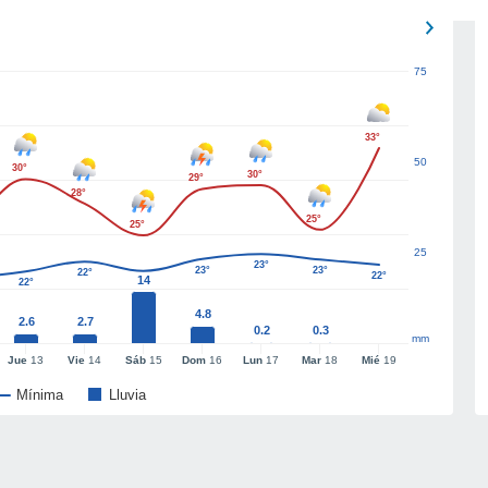
75
33°
50
30°
30°
29°
28°
25°
25°
25
23°
23°
23°
22°
22°
14
22°
4.8
2.6
2.7
0.2
0.3
mm
Jue
13
Vie
14
Sáb
15
Dom
16
Lun
17
Mar
18
Mié
19
Mínima
Lluvia