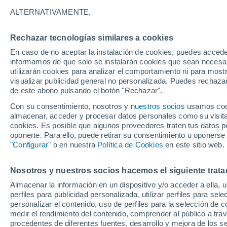
26°
ALTERNATIVAMENTE,
Rechazar tecnologías similares a cookies
Menguant
En caso de no aceptar la instalación de cookies, puedes accede
Iluminada
Sensación de 28°
informamos de que solo se instalarán cookies que sean necesari
utilizarán cookies para analizar el comportamiento ni para most
visualizar publicidad general no personalizada. Puedes rechazar
de este abono pulsando el botón "Rechazar".
Actualidad
El aviso de la OMM sobre los incendios fores
Con su consentimiento, nosotros y
nuestros socios
usamos cooki
"el cambio climático aumenta el riesgo, pero
almacenar, acceder y procesar datos personales como su visita e
es el único culpable
cookies. Es posible que algunos proveedores traten tus datos pe
Tiempo 1 - 7 días
Actualidad
Mapa de nubosidad
oponerte. Para ello, puede retirar su consentimiento u oponerse
"Configurar"
o en nuestra
Política de Cookies
en este sitio web.
Nosotros y nuestros socios hacemos el siguiente trata
Sábado
Domingo
Viernes
Almacenar la información en un dispositivo y/o acceder a ella, 
15 Ago
16 Ago
14 Ago
perfiles para publicidad personalizada, utilizar perfiles para sele
personalizar el contenido, uso de perfiles para la selección de c
medir el rendimiento del contenido, comprender al público a tra
procedentes de diferentes fuentes, desarrollo y mejora de los se
80%
70%
90%