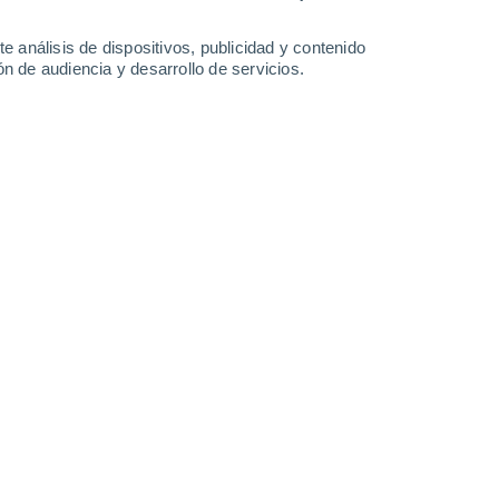
0.2 mm
0.3 mm
30°
/
23°
25°
/
23°
33°
/
22°
32°
/
24°
e análisis de dispositivos, publicidad y contenido
n de audiencia y desarrollo de servicios.
-
35
km/h
18
-
54
km/h
8
-
32
km/h
4
-
27
km/h
uboso
Norte
0 Bajo
12
-
24 km/h
FPS:
no
uboso
Noreste
1 Bajo
14
-
29 km/h
FPS:
no
Noreste
3 Medio
18
-
37 km/h
FPS:
6-10
Noreste
3 Medio
18
-
39 km/h
FPS:
6-10