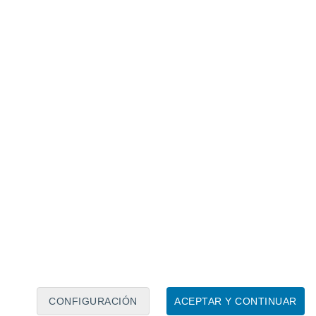
Calendario lunar
Lun
Mar
Mié
Jue
Vie
Sáb
Dom
9
10
11
12
13
14
15
16
17
18
19
20
21
22
CONFIGURACIÓN
ACEPTAR Y CONTINUAR