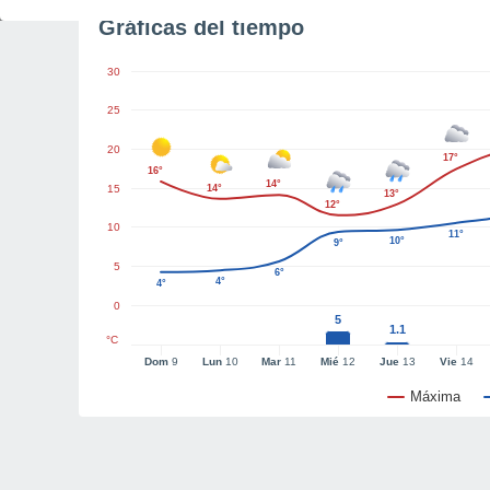
Gráficas del tiempo
30
25
20
17°
16°
14°
15
14°
13°
12°
10
11°
10°
9°
5
6°
4°
4°
0
5
1.1
°C
Dom
9
Lun
10
Mar
11
Mié
12
Jue
13
Vie
14
Máxima