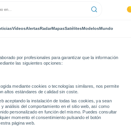
ticias
Vídeos
Alertas
Radar
Mapas
Satélites
Modelos
Mundo
borado por profesionales para garantizar que la información
ediante las siguientes opciones:
ecogida mediante cookies o tecnologías similares, nos permite
on altos estándares de calidad sin coste.
ancas
eb aceptando la instalación de todas las cookies, ya sean
 y análisis del comportamiento en el sitio web, así como
...
ntenido personalizado en función del mismo. Puedes consultar
alquier momento el consentimiento pulsando el botón
Por hora
uestra página web.
Intervalos nubosos en las
próximas horas