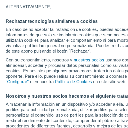
7°
ALTERNATIVAMENTE,
Rechazar tecnologías similares a cookies
Sur
En caso de no aceptar la instalación de cookies, puedes accede
Sensación de 7°
6
-
12 km/
informamos de que solo se instalarán cookies que sean necesari
utilizarán cookies para analizar el comportamiento ni para most
visualizar publicidad general no personalizada. Puedes rechazar
de este abono pulsando el botón "Rechazar".
Actualidad
Un meteorólogo italiano avisa: el fenómeno d
Con su consentimiento, nosotros y
nuestros socios
usamos cooki
Niño podría traer olas de calor más intensas 
almacenar, acceder y procesar datos personales como su visita e
Europa
cookies. Es posible que algunos proveedores traten tus datos pe
Tiempo 1 - 7 días
Actualidad
Mapa de nubosidad
oponerte. Para ello, puede retirar su consentimiento u oponerse
"Configurar"
o en nuestra
Política de Cookies
en este sitio web.
Nosotros y nuestros socios hacemos el siguiente trata
Mañana
Martes
M
Hoy
Almacenar la información en un dispositivo y/o acceder a ella, 
10 Ago
11 Ago
9 Ago
perfiles para publicidad personalizada, utilizar perfiles para sele
personalizar el contenido, uso de perfiles para la selección de c
medir el rendimiento del contenido, comprender al público a tra
procedentes de diferentes fuentes, desarrollo y mejora de los se