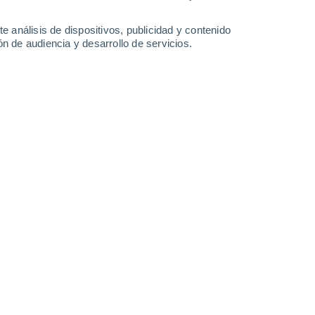
5 mm
1.1 mm
0.6 mm
12°
/
9°
13°
/
10°
17°
/
11°
20°
/
12°
e análisis de dispositivos, publicidad y contenido
n de audiencia y desarrollo de servicios.
-
33
km/h
19
-
39
km/h
9
-
21
km/h
10
-
24
km/h
e agosto
Sur
1 Bajo
6
-
12 km/h
FPS:
no
Sur
1 Bajo
8
-
18 km/h
FPS:
no
Sur
3 Medio
8
-
21 km/h
FPS:
6-10
Sur
4 Medio
11
-
25 km/h
FPS:
6-10