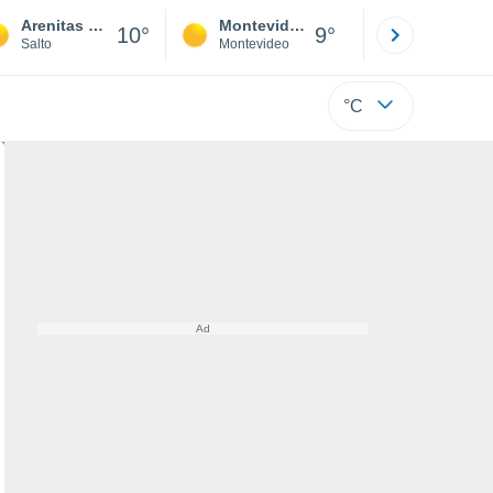
Arenitas Blancas
Montevideo
Maldonad
10°
9°
Salto
Montevideo
Maldonado
°C