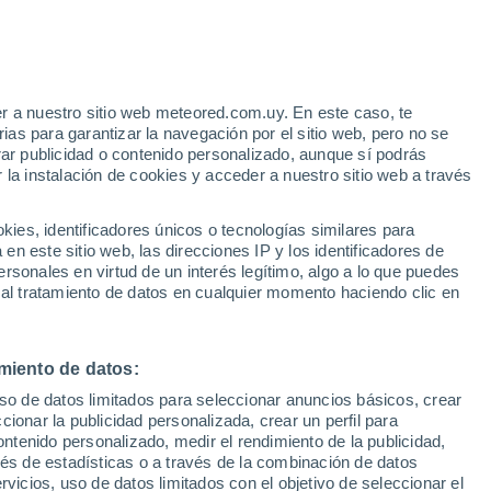
r a nuestro sitio web meteored.com.uy. En este caso, te
h
as para garantizar la navegación por el sitio web, pero no se
rar publicidad o contenido personalizado, aunque sí podrás
 la instalación de cookies y acceder a nuestro sitio web a través
e El
es, identificadores únicos o tecnologías similares para
a
n este sitio web, las direcciones IP y los identificadores de
rsonales en virtud de un interés legítimo, algo a lo que puedes
Radar de lluvia
Satélites
Modelos
 al tratamiento de datos en cualquier momento haciendo clic en
miento de datos:
iércoles
Jueves
Viernes
Sábado
uso de datos limitados para seleccionar anuncios básicos, crear
12 Ago
13 Ago
14 Ago
15 Ago
ccionar la publicidad personalizada, crear un perfil para
ontenido personalizado, medir el rendimiento de la publicidad,
vés de estadísticas o a través de la combinación de datos
rvicios, uso de datos limitados con el objetivo de seleccionar el
90%
80%
50%