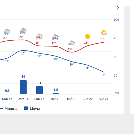
100
20°
20°
75
19°
18°
18°
17°
15°
15°
14°
50
13°
12°
10°
9°
5°
25
19
11
1.5
0.6
mm
Sáb
15
Dom
16
Lun
17
Mar
18
Mié
19
Jue
20
Vie
21
Mínima
Lluvia