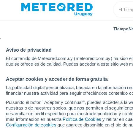
Tiempo
No
Aviso de privacidad
El contenido de Meteored.com.uy (meteored.com.uy) ha sido ela
que se ofrece es de calidad. Puedes acceder a este sitio web m
Aceptar cookies y acceder de forma gratuita
Inicio
Departamento de Salto
Arenitas Blancas
La publicidad digital personalizada, basada en la información r
financiar nuestra actividad para seguir ofreciéndote contenido c
Tiempo en Arenitas Bl
Pulsando el botón "Aceptar y continuar", puedes acceder a la w
nuestras o de nuestros socios, que nos permiten el seguimiento
09:24
Domingo
desarrollar un perfil específico para mostrarte publicidad y co
más información en nuestra
Política de Cookies
y retirar en cu
Configuración de cookies
que aparece disponible en el pie de n
Soleado