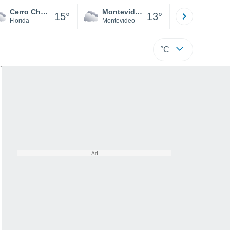
Cerro Chato
Montevideo
Maldonad
15°
13°
Florida
Montevideo
Maldonado
°C