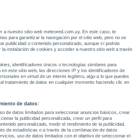
r a nuestro sitio web meteored.com.uy. En este caso, te
/h
as para garantizar la navegación por el sitio web, pero no se
rar publicidad o contenido personalizado, aunque sí podrás
 la instalación de cookies y acceder a nuestro sitio web a través
es, identificadores únicos o tecnologías similares para
edes
n este sitio web, las direcciones IP y los identificadores de
rsonales en virtud de un interés legítimo, algo a lo que puedes
 de lluvia
Satélites
Modelos
 al tratamiento de datos en cualquier momento haciendo clic en
miento de datos:
omingo
Lunes
Martes
Miércoles
uso de datos limitados para seleccionar anuncios básicos, crear
9 Ago
10 Ago
11 Ago
12 Ago
ccionar la publicidad personalizada, crear un perfil para
ontenido personalizado, medir el rendimiento de la publicidad,
vés de estadísticas o a través de la combinación de datos
rvicios, uso de datos limitados con el objetivo de seleccionar el
60%