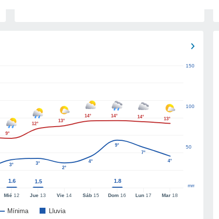
150
100
14°
14°
14°
13°
13°
12°
9°
9°
50
7°
4°
4°
3°
3°
2°
1.6
1.8
1.5
mm
Mié
12
Jue
13
Vie
14
Sáb
15
Dom
16
Lun
17
Mar
18
Mínima
Lluvia