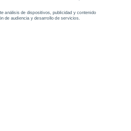
1.6 mm
12°
/
1°
11°
/
2°
10°
/
1°
9°
/
3°
e análisis de dispositivos, publicidad y contenido
n de audiencia y desarrollo de servicios.
-
41
km/h
15
-
33
km/h
21
-
36
km/h
23
-
41
km/h
sto
Norte
1 Bajo
13
-
24 km/h
FPS:
no
Norte
1 Bajo
15
-
26 km/h
FPS:
no
Norte
2 Bajo
20
-
34 km/h
FPS:
no
uboso
Norte
3 Medio
21
-
35 km/h
FPS:
6-10