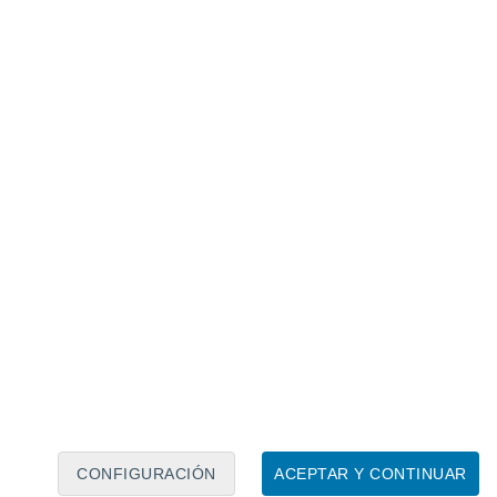
Calendario lunar
Lun
Mar
Mié
Jue
Vie
Sáb
Dom
6
7
8
9
10
11
12
13
14
15
16
17
18
19
CONFIGURACIÓN
ACEPTAR Y CONTINUAR