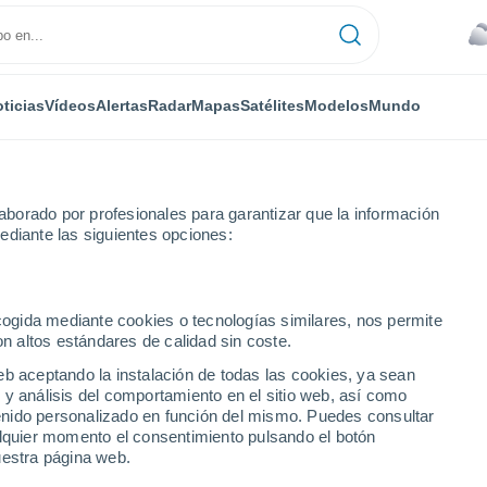
ticias
Vídeos
Alertas
Radar
Mapas
Satélites
Modelos
Mundo
borado por profesionales para garantizar que la información
ediante las siguientes opciones:
ecogida mediante cookies o tecnologías similares, nos permite
on altos estándares de calidad sin coste.
(Florida)
eb aceptando la instalación de todas las cookies, ya sean
 y análisis del comportamiento en el sitio web, así como
...
ntenido personalizado en función del mismo. Puedes consultar
alquier momento el consentimiento pulsando el botón
Por hora
uestra página web.
Riesgo de tormentas en las
próximas horas