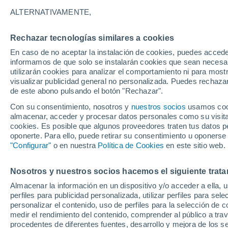
15°
ALTERNATIVAMENTE,
Rechazar tecnologías similares a cookies
Norte
En caso de no aceptar la instalación de cookies, puedes accede
Sensación de 15°
13
-
24 km
informamos de que solo se instalarán cookies que sean necesari
utilizarán cookies para analizar el comportamiento ni para most
visualizar publicidad general no personalizada. Puedes rechazar
de este abono pulsando el botón "Rechazar".
Ocio
Amantes de las emociones fuertes: estas
Con su consentimiento, nosotros y
nuestros socios
usamos cooki
actividades mundiales están hechas para ust
almacenar, acceder y procesar datos personales como su visita e
cookies. Es posible que algunos proveedores traten tus datos pe
Tiempo 1 - 7 días
Actualidad
Mapa de lluvia
Radar
oponerte. Para ello, puede retirar su consentimiento u oponerse
"Configurar"
o en nuestra
Política de Cookies
en este sitio web.
Nosotros y nuestros socios hacemos el siguiente trata
Mañana
Sábado
D
Hoy
Almacenar la información en un dispositivo y/o acceder a ella, 
7 Ago
8 Ago
6 Ago
perfiles para publicidad personalizada, utilizar perfiles para sele
personalizar el contenido, uso de perfiles para la selección de c
medir el rendimiento del contenido, comprender al público a tra
procedentes de diferentes fuentes, desarrollo y mejora de los se
30%
90%