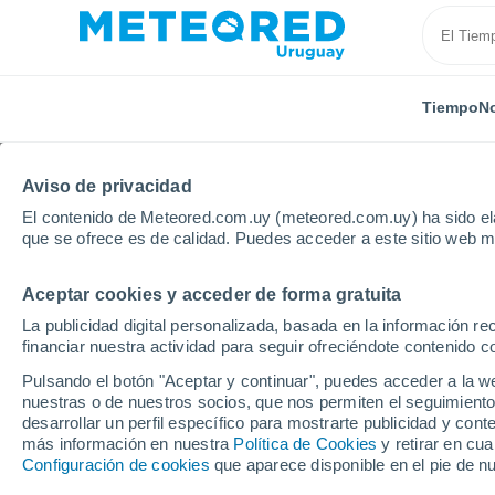
Tiempo
No
Aviso de privacidad
El contenido de Meteored.com.uy (meteored.com.uy) ha sido ela
que se ofrece es de calidad. Puedes acceder a este sitio web m
Aceptar cookies y acceder de forma gratuita
Inicio
Departamento de Florida
Cerro Chato
La publicidad digital personalizada, basada en la información r
financiar nuestra actividad para seguir ofreciéndote contenido c
Tiempo en Cerro Chato 
Pulsando el botón "Aceptar y continuar", puedes acceder a la w
nuestras o de nuestros socios, que nos permiten el seguimiento
09:49
Jueves
desarrollar un perfil específico para mostrarte publicidad y co
más información en nuestra
Política de Cookies
y retirar en cu
Configuración de cookies
que aparece disponible en el pie de n
Cubierto