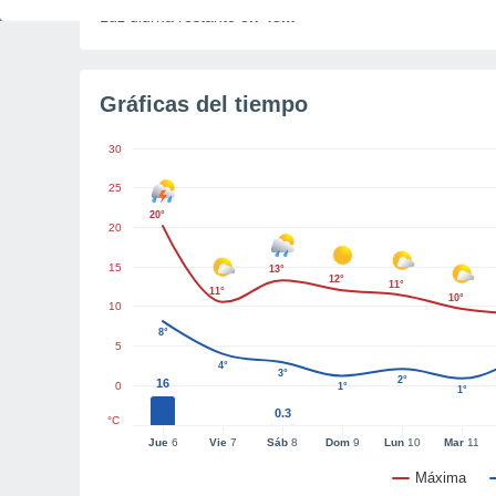
Luz diurna restante
8h 43m
Gráficas del tiempo
30
25
20°
20
15
13°
12°
11°
11°
10°
10
8°
5
4°
3°
2°
16
0
1°
1°
0.3
°C
Jue
6
Vie
7
Sáb
8
Dom
9
Lun
10
Mar
11
Máxima