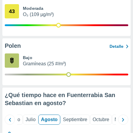
ados con el
 seleccionar
Moderada
43
o.
O₃ (109 µg/m³)
calización
precisa e
ión mediante
, publicidad
Polen
Detalle
dos,
Bajo
 publicidad
Gramíneas (25 #/m³)
,
ón de
 desarrollo
s.
tros 1199
¿Qué tiempo hace en Fuenterrabia San
ios
Sebastian en
agosto
?
yo
Junio
Julio
Agosto
Septiembre
Octubre
Noviemb