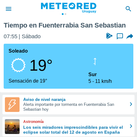
 Sebastian
Tiempo en Fuenterrabia San Sebastian
privacidad
07:55
Sábado
...
o de
om.uy
com.uy) ha
Soleado
ado por
19°
es para
ue la
 que se
Sur
e calidad.
Sensación de 19°
5
11 km/h
eder a este
ediante las
opciones:
Aviso de nivel naranja
Alerta importante por tormenta en Fuenterrabia San
ookies y
Sebastian hoy
e forma
Astronomía
d digital
Los seis miradores imprescindibles para vivir el
eclipse solar total del 12 de agosto en España
ada, basada