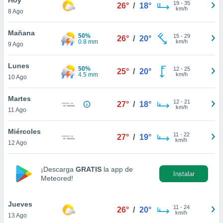
ublicidad y
19
-
35
26°
/
18°
km/h
8 Ago
do en
 mismo.
Mañana
50%
15
-
29
26°
/
20°
sultar más
0.8 mm
km/h
9 Ago
 en nuestra
 Cookies
y
Lunes
50%
12
-
25
ualquier
25°
/
20°
4.5 mm
km/h
10 Ago
ento
 botón
Martes
12
-
21
27°
/
18°
ación de
km/h
11 Ago
kies
 disponible
Miércoles
11
-
22
e nuestra
27°
/
19°
km/h
12 Ago
.
IVAMENTE,
¡Descarga
GRATIS
la app de
Instalar
Meteored!
as
 a cookies
Jueves
11
-
24
26°
/
20°
km/h
13 Ago
 no aceptar