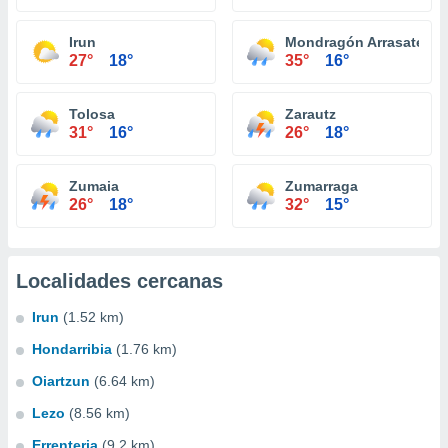
Irun
Mondragón Arrasate
27°
18°
35°
16°
Tolosa
Zarautz
31°
16°
26°
18°
Zumaia
Zumarraga
26°
18°
32°
15°
Localidades cercanas
Irun
(1.52 km)
Hondarribia
(1.76 km)
Oiartzun
(6.64 km)
Lezo
(8.56 km)
Errenteria
(9.2 km)