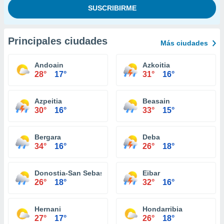
Principales ciudades
Más ciudades
Andoain
Azkoitia
28°
17°
31°
16°
Azpeitia
Beasain
30°
16°
33°
15°
Bergara
Deba
34°
16°
26°
18°
Donostia-San Sebastián
Eibar
26°
18°
32°
16°
Hernani
Hondarribia
27°
17°
26°
18°