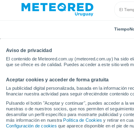
Tiempo
No
SOBRE NOSOTROS
PRODUCTOS
EMPRESA
EQU
Aviso de privacidad
El contenido de Meteored.com.uy (meteored.com.uy) ha sido ela
Inicio
Sobre nosotros
Equipo
Eduardo Corella
que se ofrece es de calidad. Puedes acceder a este sitio web m
Aceptar cookies y acceder de forma gratuita
Eduardo Corella
La publicidad digital personalizada, basada en la información r
financiar nuestra actividad para seguir ofreciéndote contenido c
Ingeniero Agrónomo -
131 artíc
Pulsando el botón "Aceptar y continuar", puedes acceder a la w
nuestras o de nuestros socios, que nos permiten el seguimiento
desarrollar un perfil específico para mostrarte publicidad y co
más información en nuestra
Política de Cookies
y retirar en cu
Con una licenciatura en Ingeniería en Agron
Configuración de cookies
que aparece disponible en el pie de n
Universidad Panamericana
, Eduardo ha dedi