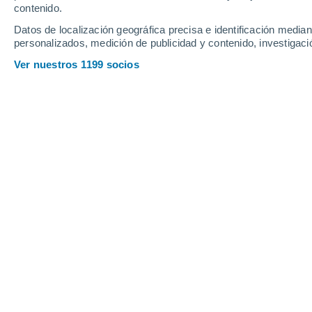
PLANTAS
contenido.
Hojas de c
Datos de localización geográfica precisa e identificación mediant
personalizados, medición de publicidad y contenido, investigació
Con unos a
que le dar
Ver nuestros 1199 socios
PLANTAS
La enredad
El poto pl
que necesi
PLANTAS
Las planta
Con las pl