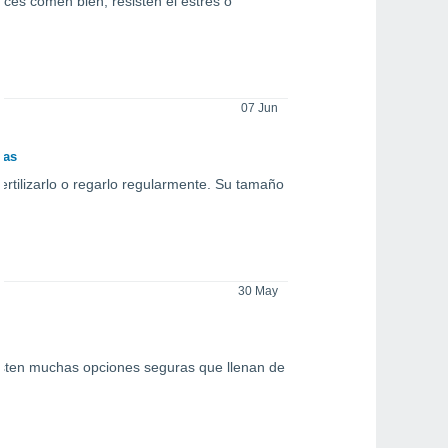
íces comen bien, resisten el estrés o
07 Jun
ras
fertilizarlo o regarlo regularmente. Su tamaño
30 May
s
existen muchas opciones seguras que llenan de