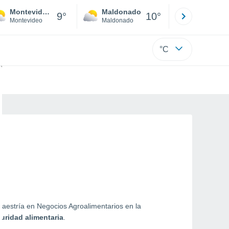
Montevideo
Maldonado
Paysandú
9°
10°
Montevideo
Maldonado
Paysandú
°C
aestría en Negocios Agroalimentarios en la
guridad alimentaria
.