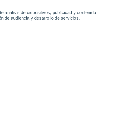
olores intensos y dibujos únicos: así puedes hacer que tu Begonia rex
e análisis de dispositivos, publicidad y contenido
n de audiencia y desarrollo de servicios.
justes fáciles de luz y riego, esta planta puede lucir hojas más sanas,
á vida a cualquier espacio de tu hogar.
era de terciopelo que transforma cualquier rincón: cómo cuidar el Poto
ateado es una planta que le da un toque especial a cualquier espacio s
ta es buena luz y un riego moderado.
s que pueden ayudarte a transformar un balcón pequeño en un mini jard
antas correctas y usando las paredes y barandales, hasta el balcón 