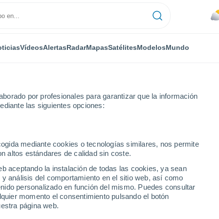
ticias
Vídeos
Alertas
Radar
Mapas
Satélites
Modelos
Mundo
IPO
MEDIOS
TRABAJA
borado por profesionales para garantizar que la información
ediante las siguientes opciones:
ecogida mediante cookies o tecnologías similares, nos permite
on altos estándares de calidad sin coste.
ulos
eb aceptando la instalación de todas las cookies, ya sean
 y análisis del comportamiento en el sitio web, así como
ntenido personalizado en función del mismo. Puedes consultar
alquier momento el consentimiento pulsando el botón
omía de la
Universidad Popular Autónoma del Estado de Puebla
y una M
uestra página web.
cado su carrera a la
promoción de la agricultura sostenible y la se