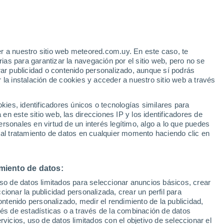
contenido digital, Eduardo combina su experiencia en el sector agroal
uaciones y desarrollar contenido de valor se ha destacado en diversas
a calidad de vida en comunidades rurales
es parte de su visión. Pr
ejoren la eficiencia son metas constantes. Comprometido con promover l
r a nuestro sitio web meteored.com.uy. En este caso, te
royecto con pasión y precisión. Su enfoque analítico y su destreza en 
as para garantizar la navegación por el sitio web, pero no se
rar publicidad o contenido personalizado, aunque sí podrás
ícola
.
 la instalación de cookies y acceder a nuestro sitio web a través
es, identificadores únicos o tecnologías similares para
n este sitio web, las direcciones IP y los identificadores de
rsonales en virtud de un interés legítimo, algo a lo que puedes
 al tratamiento de datos en cualquier momento haciendo clic en
as de huevo pueden tener una segunda vida en el jardín: así puedes util
o de información valiosa sobre cómo limpiarlo, triturarlo y aplicarlo s
miento de datos:
l residuo de tus desayunos puede convertirse en un aliado para tu Edén
uso de datos limitados para seleccionar anuncios básicos, crear
ccionar la publicidad personalizada, crear un perfil para
ontenido personalizado, medir el rendimiento de la publicidad,
vés de estadísticas o a través de la combinación de datos
rvicios, uso de datos limitados con el objetivo de seleccionar el