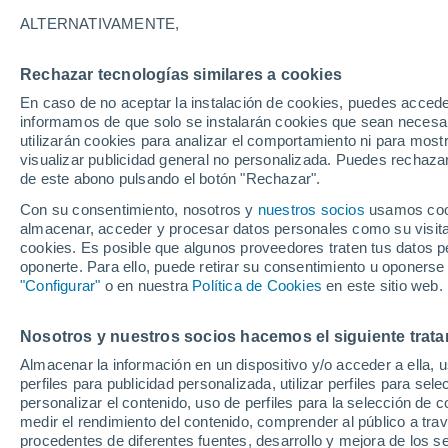
En su papel como
agroanalista
y creador de 
ALTERNATIVAMENTE,
comunicación. Su capacidad para analizar sit
Rechazar tecnologías similares a cookies
Participar en proyectos dirigidos a
mejorar l
eficientes y la adopción de tecnologías que m
En caso de no aceptar la instalación de cookies, puedes accede
seguridad alimentaria, Eduardo aborda cada p
informamos de que solo se instalarán cookies que sean necesari
utilizarán cookies para analizar el comportamiento ni para most
valioso en el mundo de la
comunicación agr
visualizar publicidad general no personalizada. Puedes rechazar
de este abono pulsando el botón "Rechazar".
Con su consentimiento, nosotros y
nuestros socios
usamos cooki
Artículos de Eduardo Corella
almacenar, acceder y procesar datos personales como su visita e
cookies. Es posible que algunos proveedores traten tus datos pe
oponerte. Para ello, puede retirar su consentimiento u oponerse
PLANTAS
"Configurar"
o en nuestra
Política de Cookies
en este sitio web.
Las cáscar
Con un poc
Nosotros y nuestros socios hacemos el siguiente trata
plantas, e
Almacenar la información en un dispositivo y/o acceder a ella, 
perfiles para publicidad personalizada, utilizar perfiles para sele
personalizar el contenido, uso de perfiles para la selección de c
medir el rendimiento del contenido, comprender al público a tra
procedentes de diferentes fuentes, desarrollo y mejora de los se