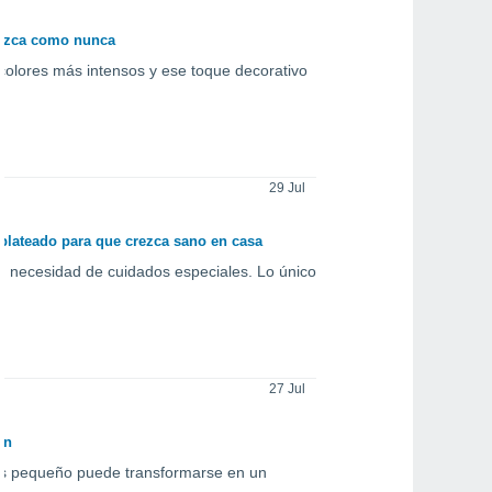
 luzca como nunca
 colores más intensos y ese toque decorativo
29 Jul
 plateado para que crezca sano en casa
in necesidad de cuidados especiales. Lo único
27 Jul
ín
más pequeño puede transformarse en un