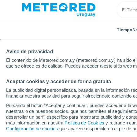
Tiempo
No
Aviso de privacidad
El contenido de Meteored.com.uy (meteored.com.uy) ha sido ela
que se ofrece es de calidad. Puedes acceder a este sitio web m
Aceptar cookies y acceder de forma gratuita
Inicio
Modelos
Modelos Brasil - ECMWF América Sur
La publicidad digital personalizada, basada en la información r
financiar nuestra actividad para seguir ofreciéndote contenido c
Modelos de predicción 
Pulsando el botón "Aceptar y continuar", puedes acceder a la w
nuestras o de nuestros socios, que nos permiten el seguimiento
desarrollar un perfil específico para mostrarte publicidad y co
PRES. | V > 10 |
PRECIPITACI
NIEVE
más información en nuestra
Política de Cookies
y retirar en cu
NUB. | PREC. 6H |
ÓN
ACUMULADA
Configuración de cookies
que aparece disponible en el pie de n
ESPESOR
ACUMULADA