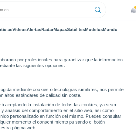
ticias
Vídeos
Alertas
Radar
Mapas
Satélites
Modelos
Mundo
borado por profesionales para garantizar que la información
ediante las siguientes opciones:
 - Lat(-25..-50)
ecogida mediante cookies o tecnologías similares, nos permite
on altos estándares de calidad sin coste.
numérica
eb aceptando la instalación de todas las cookies, ya sean
 y análisis del comportamiento en el sitio web, así como
ntenido personalizado en función del mismo. Puedes consultar
TEMPERATURA
GEOP. 850 HPA |
GEOP. 500 HPA |
VIENTO 10M |
alquier momento el consentimiento pulsando el botón
2M
TEMP.
PRES. | TEMP.
PRESIÓN
uestra página web.