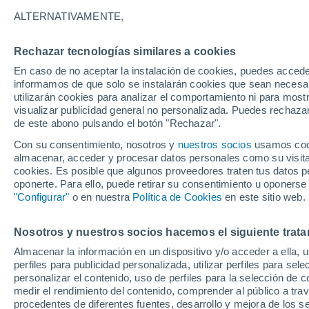
ALTERNATIVAMENTE,
Brasil
Rechazar tecnologías similares a cookies
En caso de no aceptar la instalación de cookies, puedes accede
ECMWF América Sur -
informamos de que solo se instalarán cookies que sean necesari
Lat(+10..-30)
utilizarán cookies para analizar el comportamiento ni para most
visualizar publicidad general no personalizada. Puedes rechazar
ECMWF América Sur -
de este abono pulsando el botón "Rechazar".
Lat(-25..-50)
Con su consentimiento, nosotros y
nuestros socios
usamos cooki
almacenar, acceder y procesar datos personales como su visita e
GFS América Sur -
cookies. Es posible que algunos proveedores traten tus datos pe
Lat(+10..-30)
oponerte. Para ello, puede retirar su consentimiento u oponerse
"Configurar"
o en nuestra
Política de Cookies
en este sitio web.
GFS América Sur -
Lat(-25..-50)
Nosotros y nuestros socios hacemos el siguiente trata
Almacenar la información en un dispositivo y/o acceder a ella, 
perfiles para publicidad personalizada, utilizar perfiles para sele
personalizar el contenido, uso de perfiles para la selección de c
medir el rendimiento del contenido, comprender al público a tra
procedentes de diferentes fuentes, desarrollo y mejora de los se