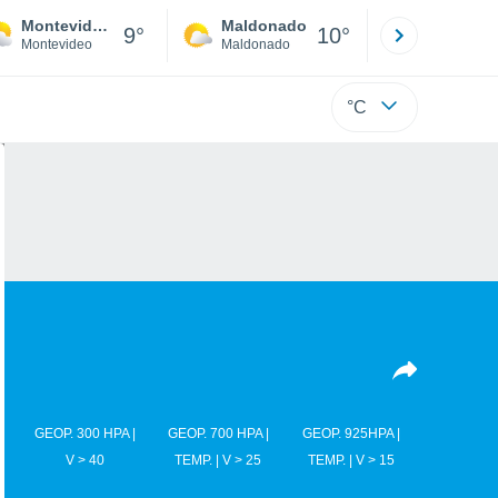
Montevideo
Maldonado
Paysandú
9°
10°
Montevideo
Maldonado
Paysandú
°C
GEOP. 300 HPA |
GEOP. 700 HPA |
GEOP. 925HPA |
V > 40
TEMP. | V > 25
TEMP. | V > 15