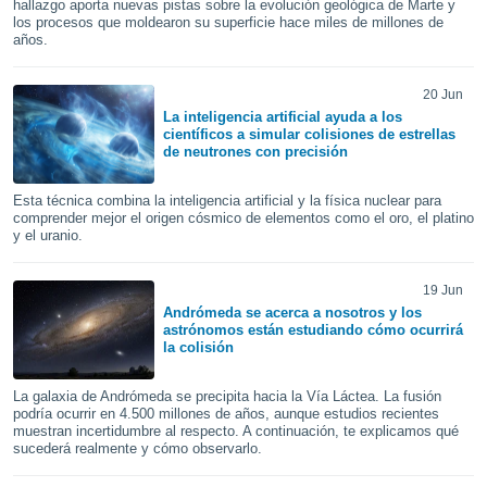
hallazgo aporta nuevas pistas sobre la evolución geológica de Marte y
mación
los procesos que moldearon su superficie hace miles de millones de
ediante
años.
ecnologías
nos permite
estra
20 Jun
ara seguir
La inteligencia artificial ayuda a los
e contenido
científicos a simular colisiones de estrellas
ACEPTAR
stándares
de neutrones con precisión
Y
sin coste.
CONTINUAR
Esta técnica combina la inteligencia artificial y la física nuclear para
 botón
comprender mejor el origen cósmico de elementos como el oro, el platino
continuar",
CONFIGURACIÓN
y el uranio.
der a la
ndo la
 de todas
19 Jun
, ya sean
Andrómeda se acerca a nosotros y los
de nuestros
astrónomos están estudiando cómo ocurrirá
la colisión
 nos
 y análisis
La galaxia de Andrómeda se precipita hacia la Vía Láctea. La fusión
tamiento en
podría ocurrir en 4.500 millones de años, aunque estudios recientes
muestran incertidumbre al respecto. A continuación, te explicamos qué
b, así como
sucederá realmente y cómo observarlo.
un perfil
para