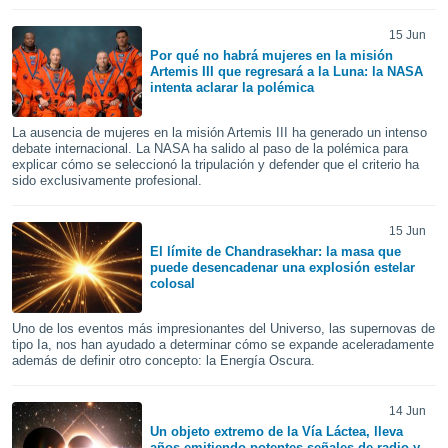
ste abono
 botón
15 Jun
.
Por qué no habrá mujeres en la misión
Artemis III que regresará a la Luna: la NASA
intenta aclarar la polémica
nto,
La ausencia de mujeres en la misión Artemis III ha generado un intenso
cios
debate internacional. La NASA ha salido al paso de la polémica para
kies,
explicar cómo se seleccionó la tripulación y defender que el criterio ha
ores únicos
sido exclusivamente profesional.
as similares
nar,
15 Jun
rocesar
El límite de Chandrasekhar: la masa que
onales como
puede desencadenar una explosión estelar
 este sitio
colosal
recciones IP
ficadores de
Uno de los eventos más impresionantes del Universo, las supernovas de
 posible
tipo Ia, nos han ayudado a determinar cómo se expande aceleradamente
s
además de definir otro concepto: la Energía Oscura.
 traten tus
nales en
 interés
14 Jun
go a lo que
Un objeto extremo de la Vía Láctea, lleva
nerte. Para
años emitiendo potentes señales de radio y