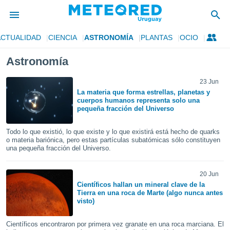
ACTUALIDAD
CIENCIA
ASTRONOMÍA
PLANTAS
OCIO
privacidad
Astronomía
o de
om.uy
com.uy) ha
23 Jun
ado por
La materia que forma estrellas, planetas y
cuerpos humanos representa solo una
es para
pequeña fracción del Universo
ue la
 que se
e calidad.
Todo lo que existió, lo que existe y lo que existirá está hecho de quarks
o materia bariónica, pero estas partículas subatómicas sólo constituyen
eder a este
una pequeña fracción del Universo.
ediante las
opciones:
20 Jun
ookies y
Científicos hallan un mineral clave de la
e forma
Tierra en una roca de Marte (algo nunca antes
visto)
d digital
ada, basada
Científicos encontraron por primera vez granate en una roca marciana. El