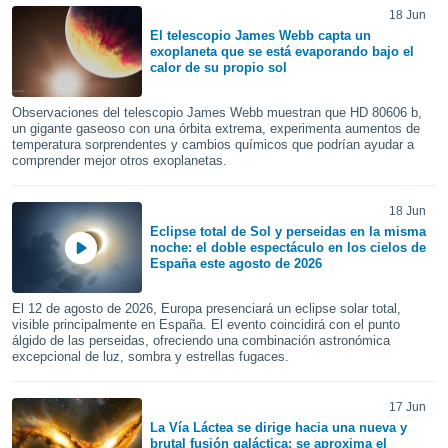
ublicidad y
18 Jun
El telescopio James Webb capta un
do en
exoplaneta que se está evaporando bajo el
 mismo.
calor de su propio sol
sultar más
 en nuestra
Observaciones del telescopio James Webb muestran que HD 80606 b,
 Cookies
y
un gigante gaseoso con una órbita extrema, experimenta aumentos de
ualquier
temperatura sorprendentes y cambios químicos que podrían ayudar a
comprender mejor otros exoplanetas.
ento
 botón
18 Jun
ación de
Eclipse total de Sol y perseidas en la misma
kies
noche: el doble espectáculo en los cielos de
 disponible
España este agosto de 2026
e nuestra
.
El 12 de agosto de 2026, Europa presenciará un eclipse solar total,
visible principalmente en España. El evento coincidirá con el punto
IVAMENTE,
álgido de las perseidas, ofreciendo una combinación astronómica
excepcional de luz, sombra y estrellas fugaces.
as
 a cookies
17 Jun
La Vía Láctea se dirige hacia una nueva y
 no aceptar
brutal fusión galáctica: se aproxima el