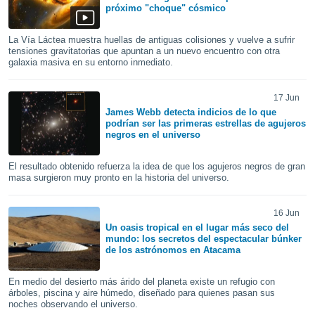
ón de
próximo "choque" cósmico
uedes
uestro sitio
La Vía Láctea muestra huellas de antiguas colisiones y vuelve a sufrir
ed.com.uy.
tensiones gravitatorias que apuntan a un nuevo encuentro con otra
o, te
galaxia masiva en su entorno inmediato.
 de que
talarán
e sean
17 Jun
para
James Webb detecta indicios de lo que
podrían ser las primeras estrellas de agujeros
a
negros en el universo
por el sitio
o se
cookies para
El resultado obtenido refuerza la idea de que los agujeros negros de gran
masa surgieron muy pronto en la historia del universo.
nto ni para
licidad o
16 Jun
Un oasis tropical en el lugar más seco del
ado, aunque
mundo: los secretos del espectacular búnker
sualizar
de los astrónomos en Atacama
general no
ada. Puedes
En medio del desierto más árido del planeta existe un refugio con
 instalación
árboles, piscina y aire húmedo, diseñado para quienes pasan sus
y acceder a
noches observando el universo.
io web a