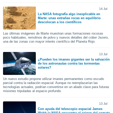
ste abono
 botón
14 Jul
.
La NASA fotografía algo inexplicable en
Marte: unas extrañas rocas en equilibrio
descolocan a los científicos
nto,
Las últimas imágenes de Marte muestran unas formaciones rocosas
cios
poco habituales, remolinos de polvo y nuevos detalles del cráter Jezero,
kies,
una de las zonas con mayor interés científico del Planeta Rojo.
ores únicos
as similares
nar,
13 Jul
rocesar
¿Pueden los imanes gigantes ser la salvación
de los astronautas contra las tormentas
onales como
solares?
 este sitio
recciones IP
ficadores de
Un nuevo estudio propone utilizar imanes permanentes como escudo
parcial contra la radiación espacial. Aunque no reemplazarían las
 posible
tecnologías actuales, podrían convertirse en un aliado clave para futuras
s
misiones tripuladas al espacio profundo.
 traten tus
nales en
 interés
13 Jul
go a lo que
Con ayuda del telescopio espacial James
nerte. Para
Webb la NASA encuentra el origen del cometa