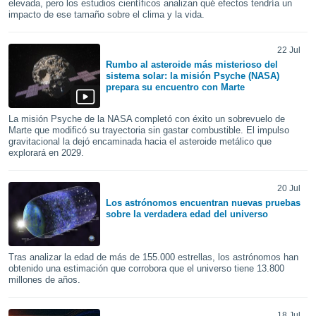
elevada, pero los estudios científicos analizan qué efectos tendría un
mación
impacto de ese tamaño sobre el clima y la vida.
ediante
ecnologías
nos permite
22 Jul
estra
Rumbo al asteroide más misterioso del
ara seguir
sistema solar: la misión Psyche (NASA)
e contenido
prepara su encuentro con Marte
ACEPTAR
stándares
Y
sin coste.
CONTINUAR
La misión Psyche de la NASA completó con éxito un sobrevuelo de
Marte que modificó su trayectoria sin gastar combustible. El impulso
 botón
gravitacional la dejó encaminada hacia el asteroide metálico que
continuar",
CONFIGURACIÓN
explorará en 2029.
der a la
ndo la
 de todas
20 Jul
, ya sean
Los astrónomos encuentran nuevas pruebas
de nuestros
sobre la verdadera edad del universo
 nos
 y análisis
Tras analizar la edad de más de 155.000 estrellas, los astrónomos han
tamiento en
obtenido una estimación que corrobora que el universo tiene 13.800
millones de años.
b, así como
un perfil
para
18 Jul