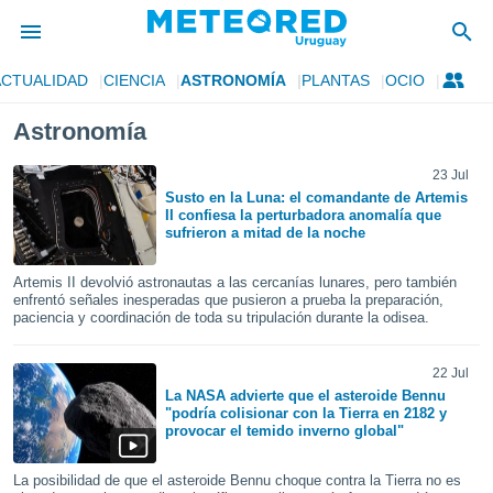
ACTUALIDAD
CIENCIA
ASTRONOMÍA
PLANTAS
OCIO
privacidad
Astronomía
o de
om.uy
com.uy) ha
23 Jul
ado por
Susto en la Luna: el comandante de Artemis
II confiesa la perturbadora anomalía que
es para
sufrieron a mitad de la noche
ue la
 que se
e calidad.
Artemis II devolvió astronautas a las cercanías lunares, pero también
enfrentó señales inesperadas que pusieron a prueba la preparación,
eder a este
paciencia y coordinación de toda su tripulación durante la odisea.
ediante las
opciones:
22 Jul
ookies y
La NASA advierte que el asteroide Bennu
e forma
"podría colisionar con la Tierra en 2182 y
provocar el temido inverno global"
d digital
ada, basada
La posibilidad de que el asteroide Bennu choque contra la Tierra no es