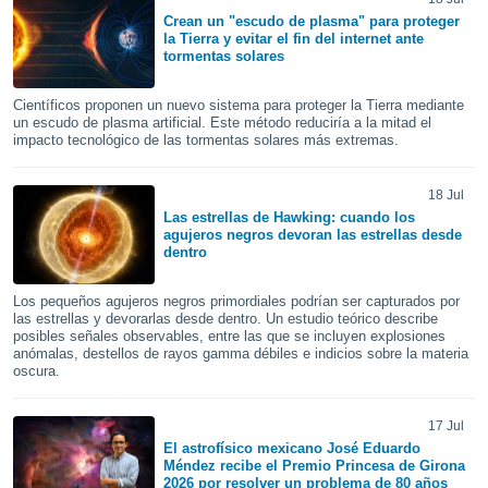
ublicidad y
Crean un "escudo de plasma" para proteger
la Tierra y evitar el fin del internet ante
do en
tormentas solares
 mismo.
sultar más
Científicos proponen un nuevo sistema para proteger la Tierra mediante
 en nuestra
un escudo de plasma artificial. Este método reduciría a la mitad el
 Cookies
y
impacto tecnológico de las tormentas solares más extremas.
ualquier
ento
18 Jul
 botón
Las estrellas de Hawking: cuando los
ación de
agujeros negros devoran las estrellas desde
dentro
kies
 disponible
e nuestra
Los pequeños agujeros negros primordiales podrían ser capturados por
.
las estrellas y devorarlas desde dentro. Un estudio teórico describe
posibles señales observables, entre las que se incluyen explosiones
anómalas, destellos de rayos gamma débiles e indicios sobre la materia
IVAMENTE,
oscura.
as
17 Jul
 a cookies
El astrofísico mexicano José Eduardo
Méndez recibe el Premio Princesa de Girona
 no aceptar
2026 por resolver un problema de 80 años