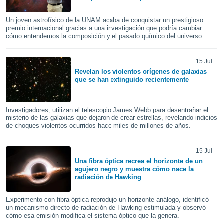
ón de
uedes
Un joven astrofísico de la UNAM acaba de conquistar un prestigioso
uestro sitio
premio internacional gracias a una investigación que podría cambiar
ed.com.uy.
cómo entendemos la composición y el pasado químico del universo.
o, te
 de que
talarán
15 Jul
e sean
Revelan los violentos orígenes de galaxias
para
que se han extinguido recientemente
a
por el sitio
o se
Investigadores, utilizan el telescopio James Webb para desentrañar el
cookies para
misterio de las galaxias que dejaron de crear estrellas, revelando indicios
de choques violentos ocurridos hace miles de millones de años.
nto ni para
licidad o
15 Jul
Una fibra óptica recrea el horizonte de un
ado, aunque
agujero negro y muestra cómo nace la
sualizar
radiación de Hawking
general no
ada. Puedes
Experimento con fibra óptica reprodujo un horizonte análogo, identificó
 instalación
un mecanismo directo de radiación de Hawking estimulada y observó
y acceder a
cómo esa emisión modifica el sistema óptico que la genera.
io web a