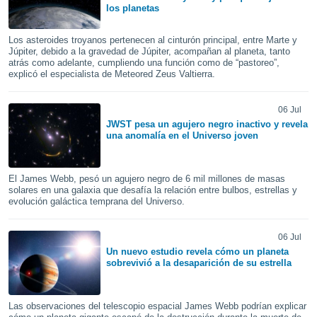
ón de
los planetas
uedes
uestro sitio
Los asteroides troyanos pertenecen al cinturón principal, entre Marte y
ed.com.uy.
Júpiter, debido a la gravedad de Júpiter, acompañan al planeta, tanto
o, te
atrás como adelante, cumpliendo una función como de “pastoreo”,
 de que
explicó el especialista de Meteored Zeus Valtierra.
talarán
e sean
06 Jul
para
JWST pesa un agujero negro inactivo y revela
a
una anomalía en el Universo joven
por el sitio
o se
cookies para
El James Webb, pesó un agujero negro de 6 mil millones de masas
solares en una galaxia que desafía la relación entre bulbos, estrellas y
nto ni para
evolución galáctica temprana del Universo.
licidad o
ado, aunque
06 Jul
sualizar
Un nuevo estudio revela cómo un planeta
general no
sobrevivió a la desaparición de su estrella
ada. Puedes
 instalación
y acceder a
Las observaciones del telescopio espacial James Webb podrían explicar
io web a