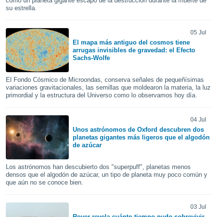
cómo un planeta gigante escapó de la destrucción durante la muerte de
ste abono
su estrella.
 botón
.
05 Jul
El mapa más antiguo del cosmos tiene
nto,
arrugas invisibles de gravedad: el Efecto
Sachs-Wolfe
cios
kies,
El Fondo Cósmico de Microondas, conserva señales de pequeñísimas
ores únicos
variaciones gravitacionales, las semillas que moldearon la materia, la luz
as similares
primordial y la estructura del Universo como lo observamos hoy día.
nar,
rocesar
04 Jul
onales como
Unos astrónomos de Oxford descubren dos
 este sitio
planetas gigantes más ligeros que el algodón
recciones IP
de azúcar
ficadores de
 posible
Los astrónomos han descubierto dos "superpuff", planetas menos
s
densos que el algodón de azúcar, un tipo de planeta muy poco común y
 traten tus
que aún no se conoce bien.
nales en
 interés
go a lo que
03 Jul
nerte. Para
Rover revela cuánto tiempo pudo sobrevivir