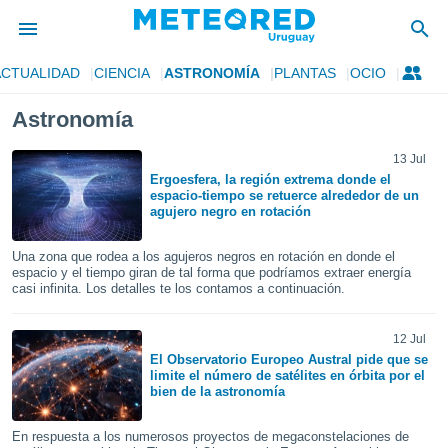
ACTUALIDAD
CIENCIA
ASTRONOMÍA
PLANTAS
OCIO
privacidad
Astronomía
o de
om.uy
com.uy) ha
13 Jul
ado por
Ergoesfera, la región extrema donde el
espacio-tiempo se retuerce alrededor de un
es para
agujero negro en rotación
ue la
 que se
e calidad.
Una zona que rodea a los agujeros negros en rotación en donde el
espacio y el tiempo giran de tal forma que podríamos extraer energía
eder a este
casi infinita. Los detalles te los contamos a continuación.
ediante las
opciones:
12 Jul
ookies y
El Observatorio Europeo Austral pide que se
e forma
limite el número de satélites en órbita por el
bien de la astronomía
d digital
ada, basada
En respuesta a los numerosos proyectos de megaconstelaciones de