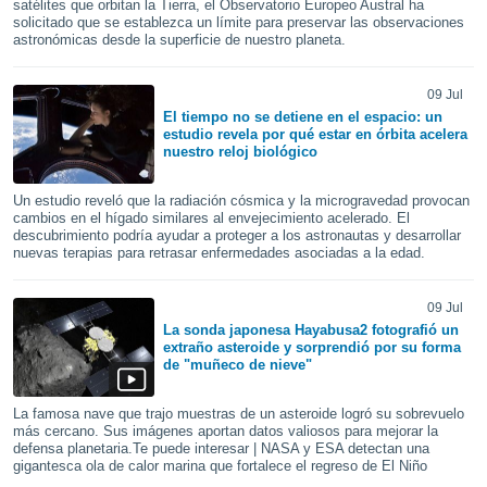
satélites que orbitan la Tierra, el Observatorio Europeo Austral ha
mación
solicitado que se establezca un límite para preservar las observaciones
ediante
astronómicas desde la superficie de nuestro planeta.
ecnologías
nos permite
estra
09 Jul
ara seguir
El tiempo no se detiene en el espacio: un
e contenido
estudio revela por qué estar en órbita acelera
ACEPTAR
stándares
nuestro reloj biológico
Y
sin coste.
CONTINUAR
Un estudio reveló que la radiación cósmica y la microgravedad provocan
 botón
cambios en el hígado similares al envejecimiento acelerado. El
continuar",
CONFIGURACIÓN
descubrimiento podría ayudar a proteger a los astronautas y desarrollar
der a la
nuevas terapias para retrasar enfermedades asociadas a la edad.
ndo la
 de todas
, ya sean
09 Jul
de nuestros
La sonda japonesa Hayabusa2 fotografió un
extraño asteroide y sorprendió por su forma
 nos
de "muñeco de nieve"
 y análisis
tamiento en
La famosa nave que trajo muestras de un asteroide logró su sobrevuelo
más cercano. Sus imágenes aportan datos valiosos para mejorar la
b, así como
defensa planetaria.Te puede interesar | NASA y ESA detectan una
un perfil
gigantesca ola de calor marina que fortalece el regreso de El Niño
para