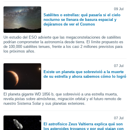
ublicidad y
09 Jul
do en
Satélites o estrellas: qué pasaría si el cielo
 mismo.
nocturno se llenara de basura espacial y
sultar más
dejáramos de ver el Cosmos
 en nuestra
 Cookies
y
Un estudio del ESO advierte que las megaconstelaciones de satélites
ualquier
podrían comprometer la astronomía desde tierra. El límite propuesto es
de 100,000 satélites tenues, frente a los casi 2 millones previstos para
los próximos años.
ento
 botón
ación de
07 Jul
kies
Existe un planeta que sobrevivió a la muerte
 disponible
de su estrella y ahora sabemos cómo lo logró
e nuestra
.
El planeta gigante WD 1856 b, que sobrevivió a una estrella muerta,
IVAMENTE,
revela pistas sobre atmósferas, migración orbital y el futuro remoto de
nuestro Sistema Solar y sus planetas exteriores.
as
 a cookies
07 Jul
El astrofísico Zeus Valtierra explica qué son
 no aceptar
los asteroides troyanos y por qué viajan con