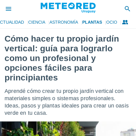
CTUALIDAD
CIENCIA
ASTRONOMÍA
PLANTAS
OCIO
privacidad
Cómo hacer tu propio jardín
o de
om.uy
vertical: guía para lograrlo
com.uy) ha
ado por
como un profesional y
es para
opciones fáciles para
ue la
 que se
principiantes
e calidad.
eder a este
ediante las
Aprendé cómo crear tu propio jardín vertical con
opciones:
materiales simples o sistemas profesionales.
Ideas, pasos y plantas ideales para crear un oasis
ookies y
e forma
verde en tu casa.
d digital
ada, basada