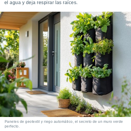
ados con el
el agua y deja respirar las raíces.
 seleccionar
o.
calización
precisa e
ión mediante
, publicidad
dos,
 publicidad
,
ón de
 desarrollo
s.
tros 1199
ios
Paneles de geotextil y riego automático, el secreto de un muro verde
perfecto.