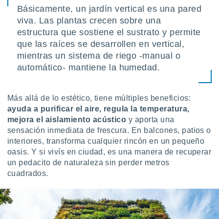
ón de
Básicamente, un jardín vertical es una pared
uedes
viva. Las plantas crecen sobre una
uestro sitio
ed.com.uy.
estructura que sostiene el sustrato y permite
o, te
que las raíces se desarrollen en vertical,
 de que
mientras un sistema de riego -manual o
talarán
automático- mantiene la humedad.
e sean
para
a
por el sitio
Más allá de lo estético, tiene múltiples beneficios:
o se
ayuda a purificar el aire, regula la temperatura,
cookies para
mejora el aislamiento acústico
y aporta una
sensación inmediata de frescura. En balcones, patios o
nto ni para
interiores, transforma cualquier rincón en un pequeño
licidad o
oasis. Y si vivís en ciudad, es una manera de recuperar
ado, aunque
un pedacito de naturaleza sin perder metros
sualizar
cuadrados.
general no
ada. Puedes
 instalación
y acceder a
io web a