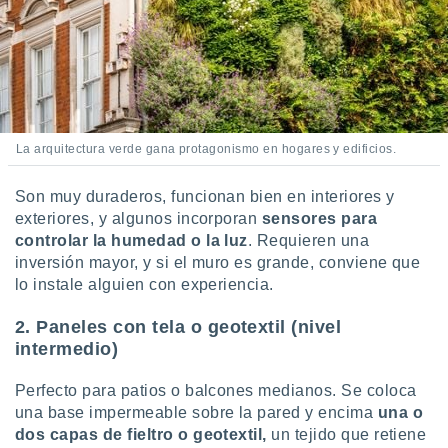
ar perfiles
idad
a, utilizar
a
 la
da, crear un
personalizar
La arquitectura verde gana protagonismo en hogares y edificios.
o, uso de
a la
Son muy duraderos, funcionan bien en interiores y
e contenido
exteriores, y algunos incorporan
sensores para
do, medir el
controlar la humedad o la luz
. Requieren una
 de la
medir el
inversión mayor, y si el muro es grande, conviene que
 del
lo instale alguien con experiencia.
 comprender
 través de
2. Paneles con tela o geotextil (nivel
s o a través
intermedio)
nación de
edentes de
Perfecto para patios o balcones medianos. Se coloca
fuentes,
y mejora de
una base impermeable sobre la pared y encima
una o
os, uso de
dos capas de fieltro o geotextil,
un tejido que retiene