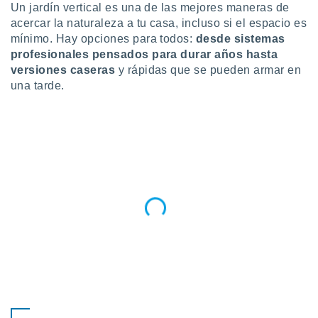
ublicidad y
Un jardín vertical es una de las mejores maneras de
acercar la naturaleza a tu casa, incluso si el espacio es
do en
mínimo. Hay opciones para todos:
desde sistemas
 mismo.
profesionales pensados para durar años hasta
sultar más
versiones caseras
y rápidas que se pueden armar en
 en nuestra
una tarde.
 Cookies
y
ualquier
ento
 botón
ación de
kies
 disponible
e nuestra
.
IVAMENTE,
as
 a cookies
 no aceptar