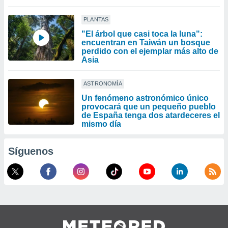
PLANTAS
"El árbol que casi toca la luna":
encuentran en Taiwán un bosque
perdido con el ejemplar más alto de
Asia
ASTRONOMÍA
Un fenómeno astronómico único
provocará que un pequeño pueblo
de España tenga dos atardeceres el
mismo día
Síguenos