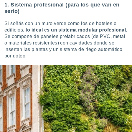
1. Sistema profesional (para los que van en
retirar su
ento u
serio)
 de datos
Si soñás con un muro verde como los de hoteles o
er momento
edificios,
lo ideal es un sistema modular profesional.
ic en
Se compone de paneles prefabricados (de PVC, metal
o en
o materiales resistentes) con cavidades donde se
 Cookies
insertan las plantas y un sistema de riego automático
en
eb.
por goteo.
y
socios
el
to de
la
 en un
 y/o acceder
 de datos
ara
 anuncios