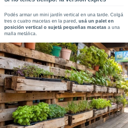
Podés armar un mini jardín vertical en una tarde. Colgá
tres o cuatro macetas en la pared,
usá un palet en
posición vertical o sujetá pequeñas macetas
a una
malla metálica.