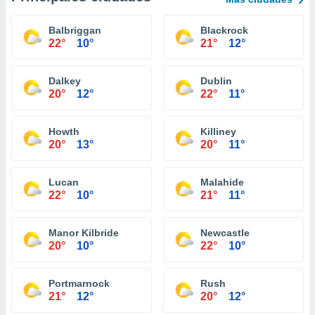
Balbriggan
Blackrock
22°
10°
21°
12°
Dalkey
Dublin
20°
12°
22°
11°
Howth
Killiney
20°
13°
20°
11°
Lucan
Malahide
22°
10°
21°
11°
Manor Kilbride
Newcastle
20°
10°
22°
10°
Portmarnock
Rush
21°
12°
20°
12°