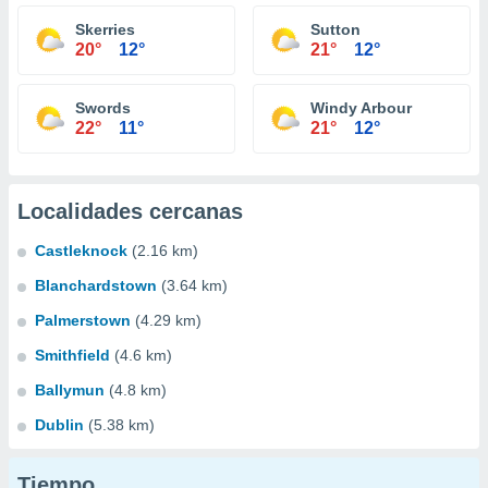
Skerries
Sutton
20°
12°
21°
12°
Swords
Windy Arbour
22°
11°
21°
12°
Localidades cercanas
Castleknock
(2.16 km)
Blanchardstown
(3.64 km)
Palmerstown
(4.29 km)
Smithfield
(4.6 km)
Ballymun
(4.8 km)
Dublin
(5.38 km)
Tiempo...