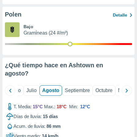
ados con el
 seleccionar
o.
Polen
Detalle
calización
Bajo
precisa e
Gramíneas (24 #/m³)
ión mediante
, publicidad
dos,
 publicidad
¿Qué tiempo hace en Ashtown en
,
agosto
?
ón de
 desarrollo
s.
yo
Junio
Julio
Agosto
Septiembre
Octubre
Noviemb
tros 1199
ios
T. Media:
15°C
Max.:
18°C
Min:
12°C
Días de lluvia:
15
días
Acum. de lluvia:
86 mm
Viento medio:
14 km/h