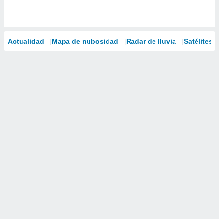
Actualidad
Mapa de nubosidad
Radar de lluvia
Satélites