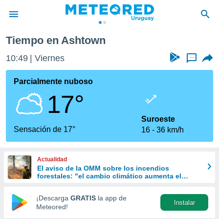
Tiempo en Ashtown
privacidad
10:49
Viernes
...
o de
om.uy
com.uy) ha
Parcialmente nuboso
ado por
17°
es para
ue la
 que se
Suroeste
e calidad.
Sensación de 17°
16
36 km/h
eder a este
ediante las
opciones:
Actualidad
El aviso de la OMM sobre los incendios
ookies y
forestales: "el cambio climático aumenta el
e forma
riesgo, pero no es el único culpable
¡Descarga
GRATIS
la app de
Instalar
d digital
Meteored!
ada, basada