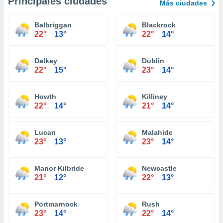
Principales ciudades
Más ciudades
Balbriggan
Blackrock
22°
13°
22°
14°
Dalkey
Dublin
22°
15°
23°
14°
Howth
Killiney
22°
14°
21°
14°
Lucan
Malahide
23°
13°
23°
14°
Manor Kilbride
Newcastle
21°
12°
22°
13°
Portmarnock
Rush
23°
14°
22°
14°