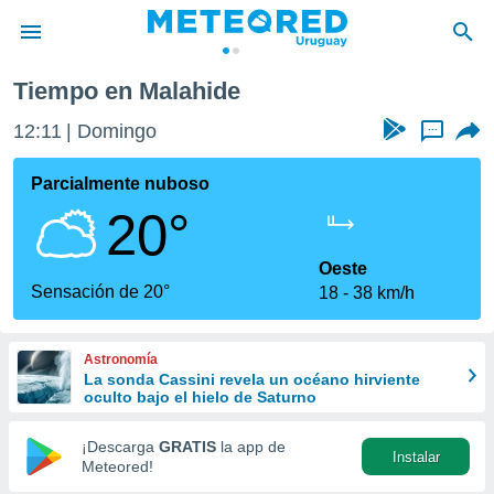
Tiempo en Malahide
privacidad
12:11
Domingo
...
o de
om.uy
com.uy) ha
Parcialmente nuboso
ado por
20°
es para
ue la
 que se
Oeste
e calidad.
Sensación de 20°
18
38 km/h
eder a este
ediante las
opciones:
Astronomía
La sonda Cassini revela un océano hirviente
ookies y
oculto bajo el hielo de Saturno
e forma
¡Descarga
GRATIS
la app de
Instalar
d digital
Meteored!
ada, basada