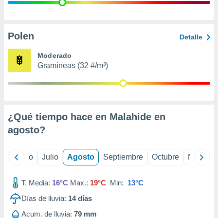
ados con el
 seleccionar
o.
calización
Polen
Detalle
precisa e
ión mediante
Moderado
Gramíneas (32 #/m³)
, publicidad
dos,
 publicidad
,
¿Qué tiempo hace en Malahide en
ón de
 desarrollo
agosto
?
s.
tros 1199
yo
Junio
Julio
Agosto
Septiembre
Octubre
Noviemb
ios
T. Media:
16°C
Max.:
19°C
Min:
13°C
Días de lluvia:
14
días
Acum. de lluvia:
79 mm