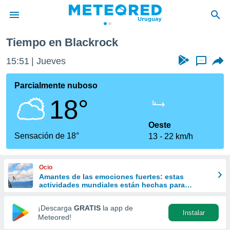
Tiempo en Blackrock
privacidad
15:51
Jueves
...
o de
om.uy
com.uy) ha
Parcialmente nuboso
ado por
18°
es para
ue la
 que se
Oeste
e calidad.
Sensación de 18°
13
22 km/h
eder a este
ediante las
opciones:
Ocio
Amantes de las emociones fuertes: estas
ookies y
actividades mundiales están hechas para
e forma
ustedes
¡Descarga
GRATIS
la app de
Instalar
d digital
Meteored!
ada, basada