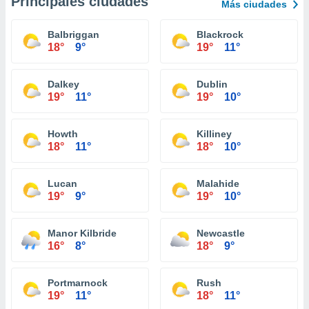
Principales ciudades
Más ciudades
Balbriggan
Blackrock
18°
9°
19°
11°
Dalkey
Dublin
19°
11°
19°
10°
Howth
Killiney
18°
11°
18°
10°
Lucan
Malahide
19°
9°
19°
10°
Manor Kilbride
Newcastle
16°
8°
18°
9°
Portmarnock
Rush
19°
11°
18°
11°