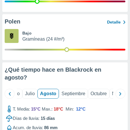
ados con el
 seleccionar
o.
calización
Polen
Detalle
precisa e
ión mediante
Bajo
Gramíneas (24 #/m³)
, publicidad
dos,
 publicidad
,
¿Qué tiempo hace en Blackrock en
ón de
 desarrollo
agosto
?
s.
tros 1199
yo
Junio
Julio
Agosto
Septiembre
Octubre
Noviemb
ios
T. Media:
15°C
Max.:
18°C
Min:
12°C
Días de lluvia:
15
días
Acum. de lluvia:
86 mm