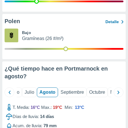
ados con el
 seleccionar
o.
calización
Polen
Detalle
precisa e
ión mediante
Bajo
Gramíneas (26 #/m³)
, publicidad
dos,
 publicidad
,
¿Qué tiempo hace en Portmarnock en
ón de
 desarrollo
agosto
?
s.
tros 1199
yo
Junio
Julio
Agosto
Septiembre
Octubre
Noviemb
ios
T. Media:
16°C
Max.:
19°C
Min:
13°C
Días de lluvia:
14
días
Acum. de lluvia:
79 mm