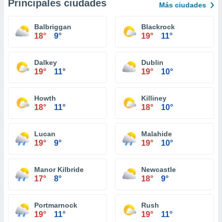
Principales ciudades
Más ciudades
Balbriggan
Blackrock
18°
9°
19°
11°
Dalkey
Dublin
19°
11°
19°
10°
Howth
Killiney
18°
11°
18°
10°
Lucan
Malahide
19°
9°
19°
10°
Manor Kilbride
Newcastle
17°
8°
18°
9°
Portmarnock
Rush
19°
11°
19°
11°