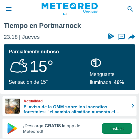
Tiempo en Portmarnock
privacidad
23:18
Jueves
...
o de
om.uy
com.uy) ha
Parcialmente nuboso
ado por
15°
es para
ue la
 que se
Menguante
e calidad.
Sensación de 15°
Iluminada:
46%
eder a este
ediante las
opciones:
Actualidad
El aviso de la OMM sobre los incendios
ookies y
forestales: "el cambio climático aumenta el
e forma
riesgo, pero no es el único culpable
¡Descarga
GRATIS
la app de
Instalar
d digital
Meteored!
ada, basada