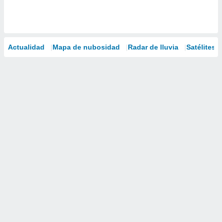
Actualidad
Mapa de nubosidad
Radar de lluvia
Satélites