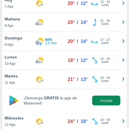
ublicidad y
13
-
24
20°
/
12°
km/h
7 Ago
do en
 mismo.
Mañana
21
-
35
20°
/
14°
sultar más
km/h
8 Ago
 en nuestra
 Cookies
y
Domingo
60%
17
-
27
ualquier
20°
/
14°
2.5 mm
km/h
9 Ago
ento
 botón
Lunes
15
-
29
18°
/
12°
ación de
km/h
10 Ago
kies
 disponible
Martes
20
-
33
e nuestra
21°
/
13°
km/h
11 Ago
.
IVAMENTE,
¡Descarga
GRATIS
la app de
Instalar
Meteored!
as
 a cookies
Miércoles
19
-
33
24°
/
18°
km/h
12 Ago
 no aceptar