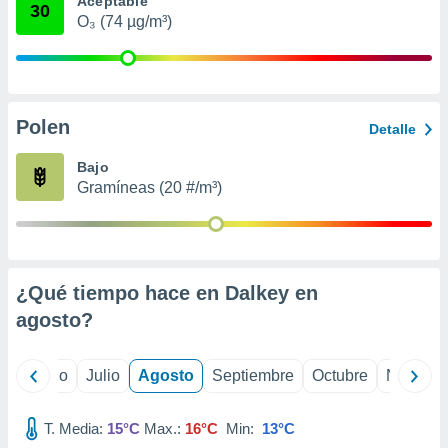
Aceptable
ados con el
30
 seleccionar
O₃ (74 µg/m³)
o.
calización
precisa e
ión mediante
Polen
Detalle
, publicidad
Bajo
dos,
Gramíneas (20 #/m³)
 publicidad
,
ón de
 desarrollo
s.
¿Qué tiempo hace en Dalkey en
tros 1199
agosto
?
ios
yo
Junio
Julio
Agosto
Septiembre
Octubre
Noviemb
T. Media:
15°C
Max.:
16°C
Min:
13°C