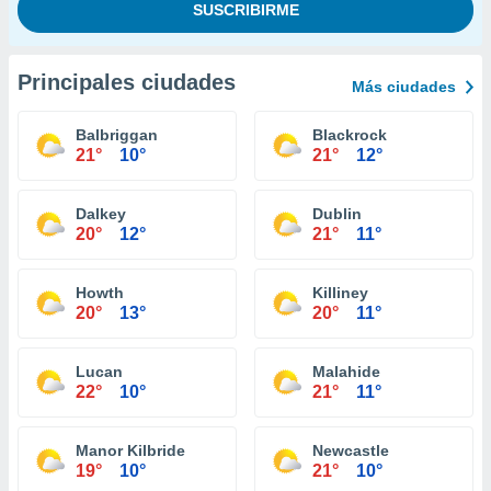
Principales ciudades
Más ciudades
Balbriggan
Blackrock
21°
10°
21°
12°
Dalkey
Dublin
20°
12°
21°
11°
Howth
Killiney
20°
13°
20°
11°
Lucan
Malahide
22°
10°
21°
11°
Manor Kilbride
Newcastle
19°
10°
21°
10°