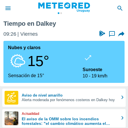
Tiempo en Dalkey
privacidad
09:26
Viernes
...
o de
om.uy
com.uy) ha
Nubes y claros
ado por
15°
es para
ue la
 que se
Suroeste
e calidad.
Sensación de 15°
10
19 km/h
eder a este
ediante las
opciones:
Aviso de nivel amarillo
Alerta moderada por fenómenos costeros en Dalkey hoy
ookies y
e forma
Actualidad
d digital
El aviso de la OMM sobre los incendios
forestales: "el cambio climático aumenta el
ada, basada