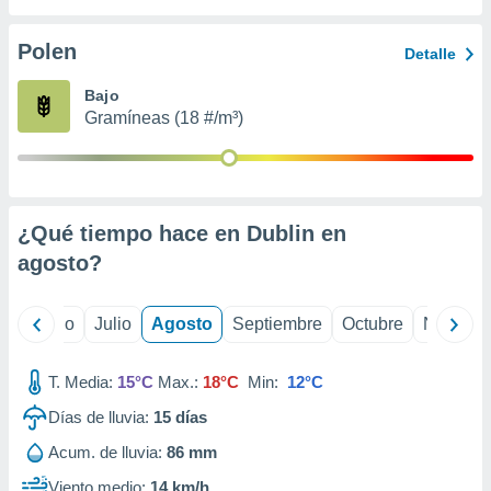
ados con el
 seleccionar
o.
Polen
Detalle
calización
Bajo
precisa e
Gramíneas (18 #/m³)
ión mediante
, publicidad
dos,
 publicidad
¿Qué tiempo hace en Dublin en
,
agosto
?
ón de
 desarrollo
s.
yo
Junio
Julio
Agosto
Septiembre
Octubre
Noviemb
tros 1199
ios
T. Media:
15°C
Max.:
18°C
Min:
12°C
Días de lluvia:
15
días
Acum. de lluvia:
86 mm
Viento medio:
14 km/h