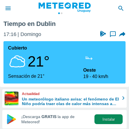
Tiempo en Dublin
privacidad
17:16
Domingo
...
o de
om.uy
com.uy) ha
Cubierto
ado por
21°
es para
ue la
 que se
Oeste
e calidad.
Sensación de 21°
19
40 km/h
eder a este
ediante las
opciones:
Actualidad
Un meteorólogo italiano avisa: el fenómeno de El
ookies y
Niño podría traer olas de calor más intensas a
e forma
Europa
¡Descarga
GRATIS
la app de
Instalar
d digital
Meteored!
ada, basada