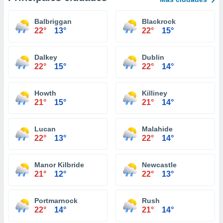
Balbriggan
Blackrock
22°
13°
22°
15°
Dalkey
Dublin
22°
15°
22°
14°
Howth
Killiney
21°
15°
21°
14°
Lucan
Malahide
22°
13°
22°
14°
Manor Kilbride
Newcastle
21°
12°
22°
13°
Portmarnock
Rush
22°
14°
21°
14°