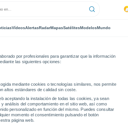
ticias
Vídeos
Alertas
Radar
Mapas
Satélites
Modelos
Mundo
borado por profesionales para garantizar que la información
ediante las siguientes opciones:
ecogida mediante cookies o tecnologías similares, nos permite
on altos estándares de calidad sin coste.
ín
eb aceptando la instalación de todas las cookies, ya sean
 y análisis del comportamiento en el sitio web, así como
...
ntenido personalizado en función del mismo. Puedes consultar
alquier momento el consentimiento pulsando el botón
Por hora
uestra página web.
Calor Húmedo Sofocante en las
próximas horas