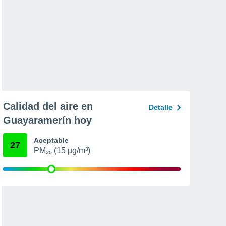
Calidad del aire en
Detalle
Guayaramerín hoy
Aceptable
27
PM₂₅ (15 µg/m³)