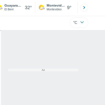
Guayaramerín
Montevideo
Maldonad
32°
9°
El Beni
Montevideo
Maldonado
°C