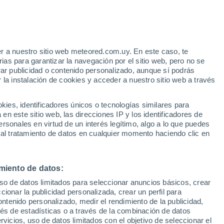
 Alto!
r a nuestro sitio web meteored.com.uy. En este caso, te
as para garantizar la navegación por el sitio web, pero no se
rar publicidad o contenido personalizado, aunque sí podrás
 la instalación de cookies y acceder a nuestro sitio web a través
tales:
es, identificadores únicos o tecnologías similares para
 no
n este sitio web, las direcciones IP y los identificadores de
rsonales en virtud de un interés legítimo, algo a lo que puedes
 de lluvia
Satélites
Modelos
 al tratamiento de datos en cualquier momento haciendo clic en
miento de datos:
Lunes
Martes
Miércoles
Jueves
uso de datos limitados para seleccionar anuncios básicos, crear
10 Ago
11 Ago
12 Ago
13 Ago
ccionar la publicidad personalizada, crear un perfil para
ontenido personalizado, medir el rendimiento de la publicidad,
vés de estadísticas o a través de la combinación de datos
rvicios, uso de datos limitados con el objetivo de seleccionar el
80%
60%