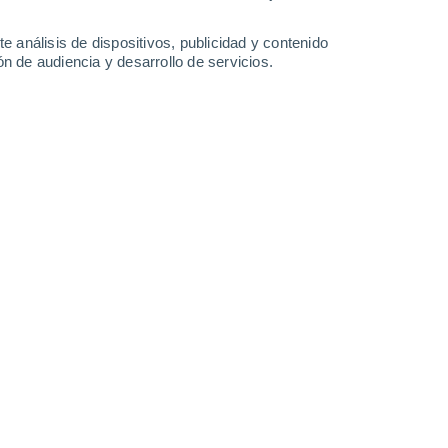
3.7 mm
5.6 mm
33°
/
22°
31°
/
22°
33°
/
21°
34°
/
22°
e análisis de dispositivos, publicidad y contenido
n de audiencia y desarrollo de servicios.
-
37
km/h
12
-
35
km/h
9
-
24
km/h
5
-
19
km/h
gosto
Noroeste
8 ¡Muy Alto!
11
-
29 km/h
FPS:
25-50
Noroeste
10 ¡Muy Alto!
11
-
29 km/h
FPS:
25-50
Noroeste
9 ¡Muy Alto!
9
-
29 km/h
FPS:
25-50
Noroeste
7 Alto
8
-
25 km/h
FPS:
15-25