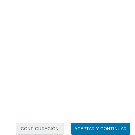
Calendario lunar
Lun
Mar
Mié
Jue
Vie
Sáb
Dom
7
8
9
10
11
12
13
14
15
16
17
18
19
20
CONFIGURACIÓN
ACEPTAR Y CONTINUAR