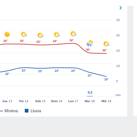
25
20
34°
34°
34°
34°
33°
30°
30°
15
10
23°
23°
23°
23°
22°
21°
19°
5
0.2
mm
Jue
13
Vie
14
Sáb
15
Dom
16
Lun
17
Mar
18
Mié
19
Mínima
Lluvia