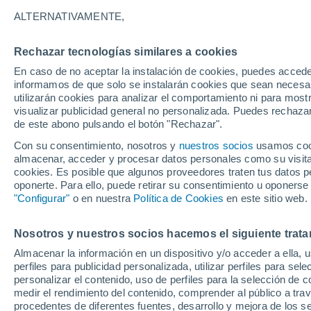
32°
ALTERNATIVAMENTE,
Rechazar tecnologías similares a cookies
UV
8 ¡Muy
En caso de no aceptar la instalación de cookies, puedes accede
Sensación de 35°
FPS
25-50
informamos de que solo se instalarán cookies que sean necesari
utilizarán cookies para analizar el comportamiento ni para most
visualizar publicidad general no personalizada. Puedes rechazar
de este abono pulsando el botón "Rechazar".
Actualidad
El aviso de la OMM sobre los incendios fores
Con su consentimiento, nosotros y
nuestros socios
usamos cooki
"el cambio climático aumenta el riesgo, pero
almacenar, acceder y procesar datos personales como su visita e
es el único culpable
cookies. Es posible que algunos proveedores traten tus datos pe
Tiempo 1 - 7 días
Actualidad
Mapa de lluvia
Radar
oponerte. Para ello, puede retirar su consentimiento u oponerse
"Configurar"
o en nuestra
Política de Cookies
en este sitio web.
Nosotros y nuestros socios hacemos el siguiente trata
Mañana
Domingo
Hoy
Almacenar la información en un dispositivo y/o acceder a ella, 
8 Ago
9 Ago
7 Ago
perfiles para publicidad personalizada, utilizar perfiles para sele
personalizar el contenido, uso de perfiles para la selección de c
medir el rendimiento del contenido, comprender al público a tra
procedentes de diferentes fuentes, desarrollo y mejora de los se
40%
40%