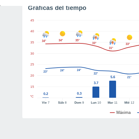
Gráficas del tiempo
45
40
34°
35°
34°
35
33°
33°
31°
30
25
24°
24°
23°
22°
20
5.6
21°
3.7
15
0.3
0.2
°C
Vie
7
Sáb
8
Dom
9
Lun
10
Mar
11
Mié
12
Máxima