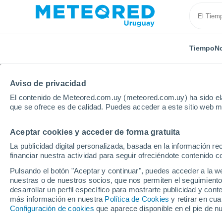
Tiempo
No
Aviso de privacidad
El contenido de Meteored.com.uy (meteored.com.uy) ha sido ela
que se ofrece es de calidad. Puedes acceder a este sitio web m
Aceptar cookies y acceder de forma gratuita
Inicio
Bolivia
El Beni
Guayaramerín
La publicidad digital personalizada, basada en la información r
financiar nuestra actividad para seguir ofreciéndote contenido c
Tiempo en Guayaramer
Pulsando el botón "Aceptar y continuar", puedes acceder a la w
nuestras o de nuestros socios, que nos permiten el seguimiento
11:02
Viernes
desarrollar un perfil específico para mostrarte publicidad y co
más información en nuestra
Política de Cookies
y retirar en cu
Configuración de cookies
que aparece disponible en el pie de n
Nubes y claros