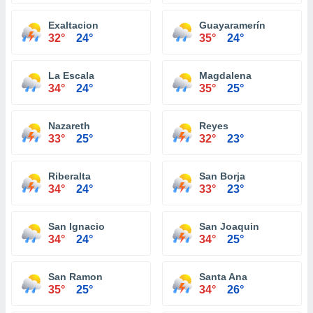
Exaltacion
Guayaramerín
32°
24°
35°
24°
La Escala
Magdalena
34°
24°
35°
25°
Nazareth
Reyes
33°
25°
32°
23°
Riberalta
San Borja
34°
24°
33°
23°
San Ignacio
San Joaquin
34°
24°
34°
25°
San Ramon
Santa Ana
35°
25°
34°
26°