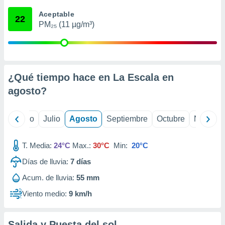
ados con el
 seleccionar
Aceptable
22
o.
PM₂₅ (11 µg/m³)
calización
precisa e
ión mediante
, publicidad
¿Qué tiempo hace en La Escala en
agosto
?
dos,
 publicidad
,
yo
Junio
Julio
Agosto
Septiembre
Octubre
Noviemb
ón de
 desarrollo
s.
T. Media:
24°C
Max.:
30°C
Min:
20°C
tros 1199
Días de lluvia:
7
días
ios
Acum. de lluvia:
55 mm
Viento medio:
9 km/h
Salida y Puesta del sol