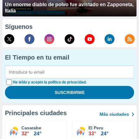
Un enorme diablo de polvo fue avistado en Zapponeta,
Italia
Síguenos
El Tiempo en tu email
He leído y acepto la política de privacidad.
Principales ciudades
Más ciudades
Casarabe
El Peru
32°
24°
33°
24°