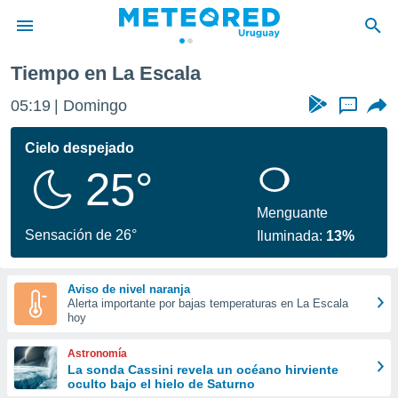
Tiempo en La Escala
privacidad
05:19
Domingo
...
o de
om.uy
com.uy) ha
Cielo despejado
ado por
25°
es para
ue la
 que se
Menguante
e calidad.
Sensación de 26°
Iluminada:
13%
eder a este
ediante las
opciones:
Aviso de nivel naranja
Alerta importante por bajas temperaturas en La Escala
ookies y
hoy
e forma
Astronomía
d digital
La sonda Cassini revela un océano hirviente
oculto bajo el hielo de Saturno
ada, basada