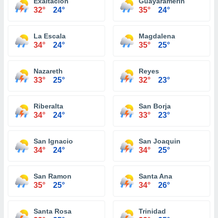
Exaltacion
Guayaramerín
32°
24°
35°
24°
La Escala
Magdalena
34°
24°
35°
25°
Nazareth
Reyes
33°
25°
32°
23°
Riberalta
San Borja
34°
24°
33°
23°
San Ignacio
San Joaquin
34°
24°
34°
25°
San Ramon
Santa Ana
35°
25°
34°
26°
Santa Rosa
Trinidad