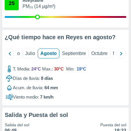
Aceptable
ados con el
25
 seleccionar
PM₂₅ (14 µg/m³)
o.
calización
precisa e
ión mediante
¿Qué tiempo hace en Reyes en
agosto
?
, publicidad
yo
Junio
Julio
Agosto
Septiembre
Octubre
Noviemb
dos,
 publicidad
,
T. Media:
24°C
Max.:
30°C
Min:
19°C
ón de
 desarrollo
Días de lluvia:
8
días
s.
Acum. de lluvia:
64 mm
tros 1199
ios
Viento medio:
7 km/h
Salida y Puesta del sol
Salida del sol
Puesta del sol
06:48
18:22