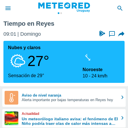
Tiempo en Reyes
privacidad
09:01
Domingo
...
o de
om.uy
com.uy) ha
Nubes y claros
ado por
27°
es para
ue la
 que se
Noroeste
e calidad.
Sensación de 29°
10
24 km/h
eder a este
ediante las
opciones:
Aviso de nivel naranja
Alerta importante por bajas temperaturas en Reyes hoy
ookies y
e forma
Actualidad
d digital
Un meteorólogo italiano avisa: el fenómeno de El
Niño podría traer olas de calor más intensas a
ada, basada