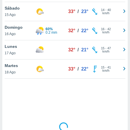
ón de
uedes
Sábado
14
-
40
33°
/
23°
uestro sitio
km/h
15 Ago
ed.com.uy.
o, te
Domingo
60%
 de que
16
-
42
32°
/
22°
0.2 mm
km/h
16 Ago
talarán
e sean
para
Lunes
15
-
47
32°
/
21°
a
km/h
17 Ago
por el sitio
o se
Martes
15
-
41
cookies para
33°
/
22°
km/h
18 Ago
nto ni para
licidad o
ado, aunque
sualizar
general no
ada. Puedes
 instalación
y acceder a
io web a