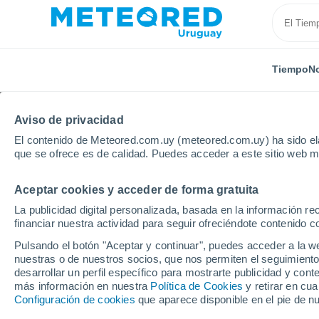
Tiempo
No
Aviso de privacidad
El contenido de Meteored.com.uy (meteored.com.uy) ha sido ela
que se ofrece es de calidad. Puedes acceder a este sitio web m
Aceptar cookies y acceder de forma gratuita
Inicio
Bolivia
El Beni
Santa Rosa
La publicidad digital personalizada, basada en la información r
financiar nuestra actividad para seguir ofreciéndote contenido c
Tiempo en Santa Rosa
Pulsando el botón "Aceptar y continuar", puedes acceder a la w
nuestras o de nuestros socios, que nos permiten el seguimiento
17:57
Viernes
desarrollar un perfil específico para mostrarte publicidad y co
más información en nuestra
Política de Cookies
y retirar en cu
Configuración de cookies
que aparece disponible en el pie de n
Soleado