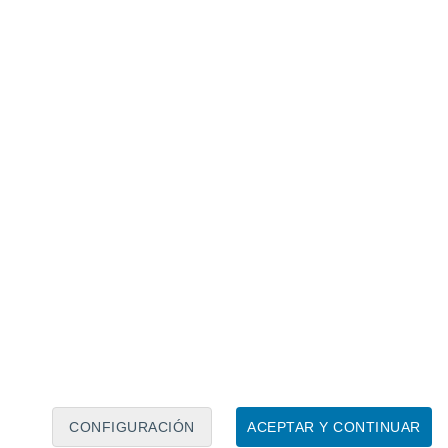
Calendario lunar
Lun
Mar
Mié
Jue
Vie
Sáb
Dom
7
8
9
10
11
12
13
14
15
16
17
18
19
20
CONFIGURACIÓN
ACEPTAR Y CONTINUAR