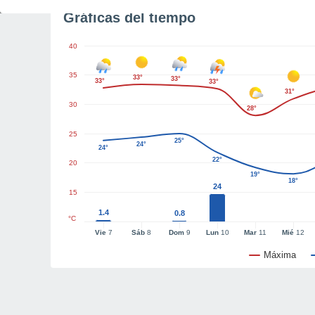
Gráficas del tiempo
40
35
33°
33°
33°
33°
31°
30
28°
25
25°
24°
24°
22°
20
19°
18°
24
15
1.4
0.8
°C
Vie
7
Sáb
8
Dom
9
Lun
10
Mar
11
Mié
12
Máxima