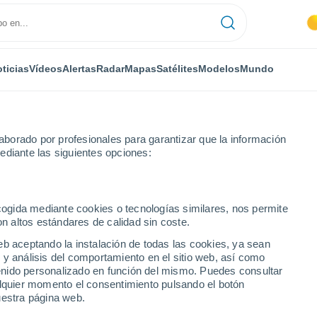
ticias
Vídeos
Alertas
Radar
Mapas
Satélites
Modelos
Mundo
borado por profesionales para garantizar que la información
ediante las siguientes opciones:
ecogida mediante cookies o tecnologías similares, nos permite
on altos estándares de calidad sin coste.
eb aceptando la instalación de todas las cookies, ya sean
 y análisis del comportamiento en el sitio web, así como
...
ntenido personalizado en función del mismo. Puedes consultar
alquier momento el consentimiento pulsando el botón
Por hora
uestra página web.
Cielos despejados en las
próximas horas