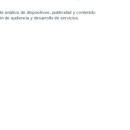
24 mm
33°
/
22°
28°
/
19°
31°
/
18°
33°
/
20°
e análisis de dispositivos, publicidad y contenido
n de audiencia y desarrollo de servicios.
-
45
km/h
14
-
32
km/h
7
-
21
km/h
12
-
34
km/h
sto
Noroeste
1 Bajo
°
13
-
34 km/h
FPS:
no
Noroeste
0 Bajo
°
8
-
27 km/h
FPS:
no
do
Noroeste
0 Bajo
°
8
-
15 km/h
FPS:
no
do
Norte
0 Bajo
°
9
-
14 km/h
FPS:
no