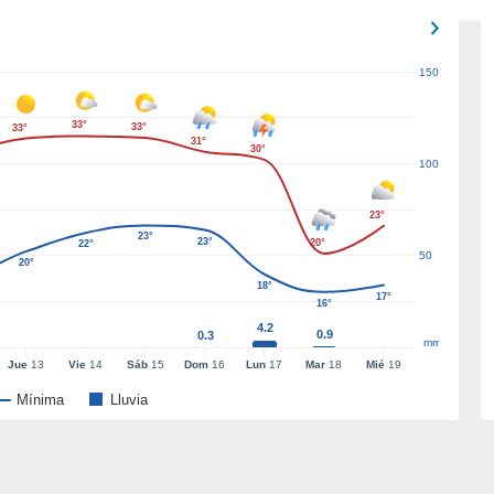
150
33°
33°
33°
31°
30°
100
23°
23°
23°
20°
22°
50
20°
18°
17°
16°
4.2
0.9
0.3
mm
Jue
13
Vie
14
Sáb
15
Dom
16
Lun
17
Mar
18
Mié
19
Mínima
Lluvia