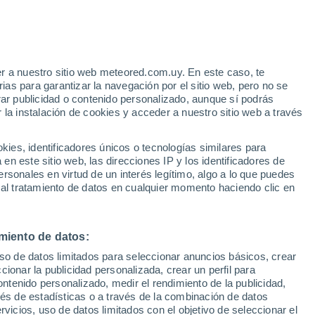
r a nuestro sitio web meteored.com.uy. En este caso, te
h
as para garantizar la navegación por el sitio web, pero no se
rar publicidad o contenido personalizado, aunque sí podrás
 la instalación de cookies y acceder a nuestro sitio web a través
s no
es, identificadores únicos o tecnologías similares para
n este sitio web, las direcciones IP y los identificadores de
rsonales en virtud de un interés legítimo, algo a lo que puedes
Radar de lluvia
Satélites
Modelos
 al tratamiento de datos en cualquier momento haciendo clic en
miento de datos:
Lunes
Martes
Miércoles
Jueves
uso de datos limitados para seleccionar anuncios básicos, crear
10 Ago
11 Ago
12 Ago
13 Ago
ccionar la publicidad personalizada, crear un perfil para
ontenido personalizado, medir el rendimiento de la publicidad,
vés de estadísticas o a través de la combinación de datos
rvicios, uso de datos limitados con el objetivo de seleccionar el
90%