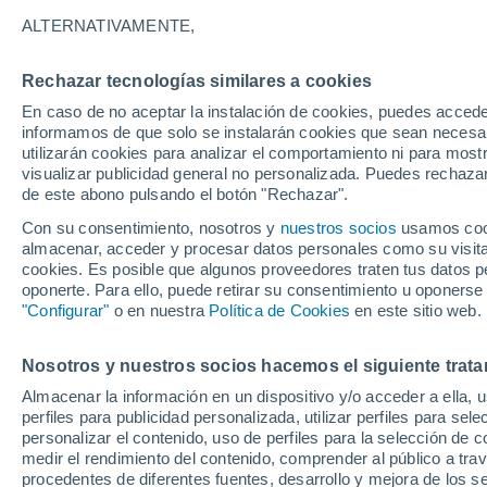
30°
ALTERNATIVAMENTE,
Rechazar tecnologías similares a cookies
Noroeste
En caso de no aceptar la instalación de cookies, puedes accede
Sensación de 33°
8
-
27 km/
informamos de que solo se instalarán cookies que sean necesari
utilizarán cookies para analizar el comportamiento ni para most
visualizar publicidad general no personalizada. Puedes rechazar
de este abono pulsando el botón "Rechazar".
Plantas
Conoce estos 5 datos interesantes que quizá
Con su consentimiento, nosotros y
nuestros socios
usamos cooki
sepas sobre la planta del café
almacenar, acceder y procesar datos personales como su visita e
cookies. Es posible que algunos proveedores traten tus datos pe
Tiempo 1 - 7 días
Actualidad
Mapa de temperatura
oponerte. Para ello, puede retirar su consentimiento u oponerse
"Configurar"
o en nuestra
Política de Cookies
en este sitio web.
Nosotros y nuestros socios hacemos el siguiente trata
Mañana
Domingo
Hoy
Almacenar la información en un dispositivo y/o acceder a ella, 
8 Ago
9 Ago
7 Ago
perfiles para publicidad personalizada, utilizar perfiles para sele
personalizar el contenido, uso de perfiles para la selección de c
medir el rendimiento del contenido, comprender al público a tra
procedentes de diferentes fuentes, desarrollo y mejora de los se
60%
60%