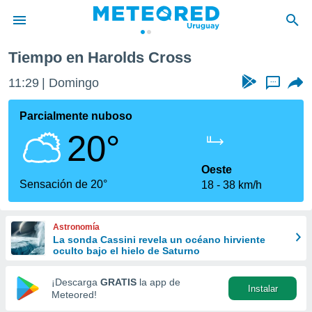
Tiempo en Harolds Cross
privacidad
11:29
Domingo
...
o de
om.uy
com.uy) ha
Parcialmente nuboso
ado por
20°
es para
ue la
 que se
Oeste
e calidad.
Sensación de 20°
18
38 km/h
eder a este
ediante las
opciones:
Astronomía
La sonda Cassini revela un océano hirviente
ookies y
oculto bajo el hielo de Saturno
e forma
¡Descarga
GRATIS
la app de
Instalar
d digital
Meteored!
ada, basada