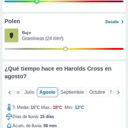
ados con el
 seleccionar
o.
calización
Polen
Detalle
precisa e
ión mediante
Bajo
Gramíneas (24 #/m³)
, publicidad
dos,
 publicidad
,
¿Qué tiempo hace en Harolds Cross en
ón de
 desarrollo
agosto
?
s.
tros 1199
yo
Junio
Julio
Agosto
Septiembre
Octubre
Noviemb
ios
T. Media:
15°C
Max.:
18°C
Min:
12°C
Días de lluvia:
15
días
Acum. de lluvia:
86 mm