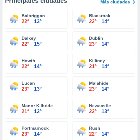
Principales ciudades
Más ciudades
Balbriggan
Blackrock
22°
13°
22°
14°
Dalkey
Dublin
22°
15°
23°
14°
Howth
Killiney
22°
14°
21°
14°
Lucan
Malahide
23°
13°
23°
14°
Manor Kilbride
Newcastle
21°
12°
22°
13°
Portmarnock
Rush
23°
14°
22°
14°