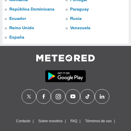
ublicidad y
República Dominicana
Paraguay
do en
Ecuador
Rusia
 mismo.
sultar más
Reino Unido
Venezuela
 en nuestra
 Cookies
y
España
ualquier
ento
 botón
ación de
kies
 disponible
e nuestra
.
IVAMENTE,
as
 a cookies
Contacto
Sobre nosotros
FAQ
Términos de uso
 no aceptar