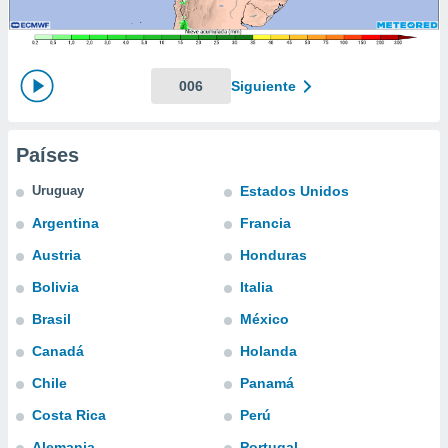
mación
ediante
ecnologías
nos permite
estra
006
Siguiente
ara seguir
e contenido
ACEPTAR
stándares
Y
Países
sin coste.
CONTINUAR
 botón
Uruguay
Estados Unidos
continuar",
CONFIGURACIÓN
Argentina
Francia
der a la
ndo la
Austria
Honduras
 de todas
, ya sean
Bolivia
Italia
de nuestros
Brasil
México
 nos
Canadá
Holanda
 y análisis
tamiento en
Chile
Panamá
b, así como
Costa Rica
Perú
un perfil
para
Alemania
Portugal