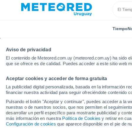
Tiempo
No
Aviso de privacidad
El contenido de Meteored.com.uy (meteored.com.uy) ha sido ela
que se ofrece es de calidad. Puedes acceder a este sitio web m
Aceptar cookies y acceder de forma gratuita
Inicio
Modelos
Modelos Uruguay - ECMWF América S
La publicidad digital personalizada, basada en la información r
financiar nuestra actividad para seguir ofreciéndote contenido c
Modelos de predicción 
Pulsando el botón "Aceptar y continuar", puedes acceder a la w
nuestras o de nuestros socios, que nos permiten el seguimiento
desarrollar un perfil específico para mostrarte publicidad y co
PRES. | V > 10 |
PRECIPITACIÓN
NIEVE
más información en nuestra
Política de Cookies
y retirar en cu
NUB. | PREC. 6H |
ACUMULADA
ACUMULADA
Configuración de cookies
que aparece disponible en el pie de n
ESPESOR