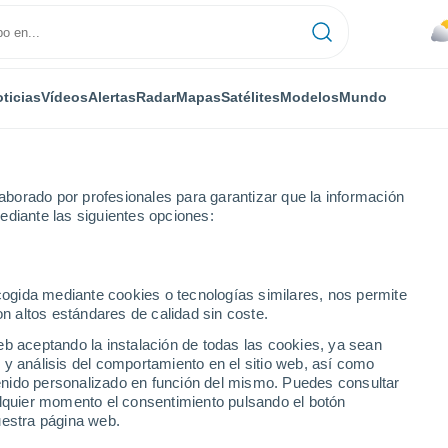
ticias
Vídeos
Alertas
Radar
Mapas
Satélites
Modelos
Mundo
borado por profesionales para garantizar que la información
ediante las siguientes opciones:
ur - Lat(+10..-30)
ecogida mediante cookies o tecnologías similares, nos permite
on altos estándares de calidad sin coste.
numérica
eb aceptando la instalación de todas las cookies, ya sean
 y análisis del comportamiento en el sitio web, así como
ntenido personalizado en función del mismo. Puedes consultar
TEMPERATURA
GEOP. 850
GEOP. 500 HPA |
VIENTO 10M |
alquier momento el consentimiento pulsando el botón
2M
HPA | TEMP.
PRES. | TEMP.
PRESIÓN
uestra página web.