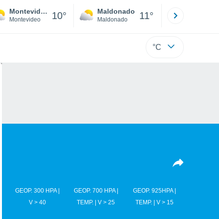
Montevideo
Maldonado
Paysandú
10°
11°
Montevideo
Maldonado
Paysandú
°C
GEOP. 300 HPA |
GEOP. 700 HPA |
GEOP. 925HPA |
V > 40
TEMP. | V > 25
TEMP. | V > 15