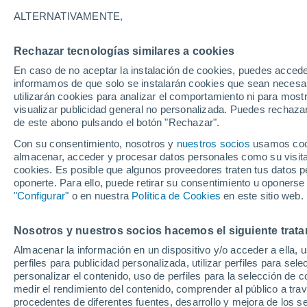
ALTERNATIVAMENTE,
Uruguay
Rechazar tecnologías similares a cookies
En caso de no aceptar la instalación de cookies, puedes accede
ECMWF América Sur -
informamos de que solo se instalarán cookies que sean necesari
Lat(+10..-30)
utilizarán cookies para analizar el comportamiento ni para most
visualizar publicidad general no personalizada. Puedes rechazar
ECMWF América Sur -
de este abono pulsando el botón "Rechazar".
Lat(-25..-50)
Con su consentimiento, nosotros y
nuestros socios
usamos cooki
almacenar, acceder y procesar datos personales como su visita e
GFS América Sur -
cookies. Es posible que algunos proveedores traten tus datos pe
Lat(+10..-30)
oponerte. Para ello, puede retirar su consentimiento u oponerse
"Configurar"
o en nuestra
Política de Cookies
en este sitio web.
GFS América Sur -
Lat(-25..-50)
Nosotros y nuestros socios hacemos el siguiente trata
Almacenar la información en un dispositivo y/o acceder a ella, 
perfiles para publicidad personalizada, utilizar perfiles para sele
personalizar el contenido, uso de perfiles para la selección de c
medir el rendimiento del contenido, comprender al público a tra
procedentes de diferentes fuentes, desarrollo y mejora de los se