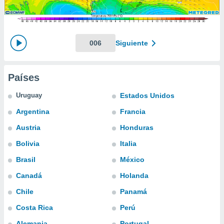
mación
ediante
ecnologías
nos permite
estra
006
Siguiente
ara seguir
e contenido
ACEPTAR
stándares
Y
Países
sin coste.
CONTINUAR
 botón
Uruguay
Estados Unidos
continuar",
CONFIGURACIÓN
Argentina
Francia
der a la
ndo la
Austria
Honduras
 de todas
, ya sean
Bolivia
Italia
de nuestros
Brasil
México
 nos
Canadá
Holanda
 y análisis
tamiento en
Chile
Panamá
b, así como
Costa Rica
Perú
un perfil
para
Alemania
Portugal