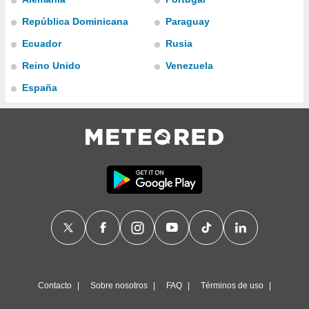
ublicidad y
República Dominicana
Paraguay
do en
Ecuador
Rusia
 mismo.
sultar más
Reino Unido
Venezuela
 en nuestra
 Cookies
y
España
ualquier
ento
 botón
ación de
kies
 disponible
e nuestra
.
IVAMENTE,
as
 a cookies
Contacto
Sobre nosotros
FAQ
Términos de uso
 no aceptar