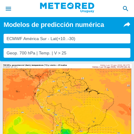
Modelos de predicción numérica
privacidad
o de
ECMWF América Sur - Lat(+10..-30)
om.uy
com.uy) ha
Geop. 700 hPa | Temp. | V > 25
ado por
es para
ue la
 que se
e calidad.
eder a este
ediante las
opciones:
ookies y
e forma
d digital
ada, basada