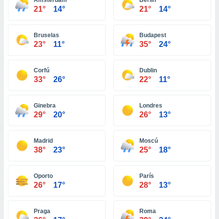
Ámsterdam
Berlín
ón de
21°
14°
21°
14°
uedes
uestro sitio
ed.com.uy.
Bruselas
Budapest
o, te
23°
11°
35°
24°
 de que
talarán
e sean
Corfú
Dublin
para
33°
26°
22°
11°
a
por el sitio
o se
Ginebra
Londres
cookies para
29°
20°
26°
13°
nto ni para
Madrid
Moscú
licidad o
38°
23°
25°
18°
ado, aunque
sualizar
Oporto
París
general no
26°
17°
28°
13°
ada. Puedes
 instalación
y acceder a
Praga
Roma
io web a