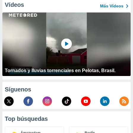
ublicidad y
Vídeos
Más Vídeos
do en
 mismo.
sultar más
 en nuestra
 Cookies
y
ualquier
ento
 botón
ación de
kies
Tornados y lluvias torrenciales en Pelotas, Brasil.
 disponible
e nuestra
.
Síguenos
IVAMENTE,
as
Top búsquedas
 a cookies
 no aceptar